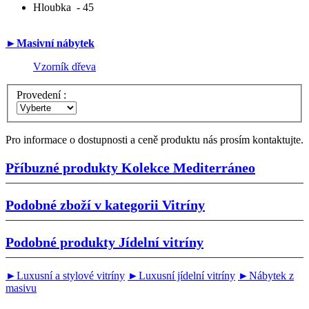
Hloubka
- 45
►Masivní nábytek
Vzorník dřeva
Provedení :
Pro informace o dostupnosti a ceně produktu nás prosím kontaktujte.
Příbuzné produkty
Kolekce Mediterráneo
Podobné zboží v kategorii
Vitríny
Podobné produkty
Jídelní vitríny
►Luxusní a stylové vitríny
►Luxusní jídelní vitríny
►Nábytek z
masivu