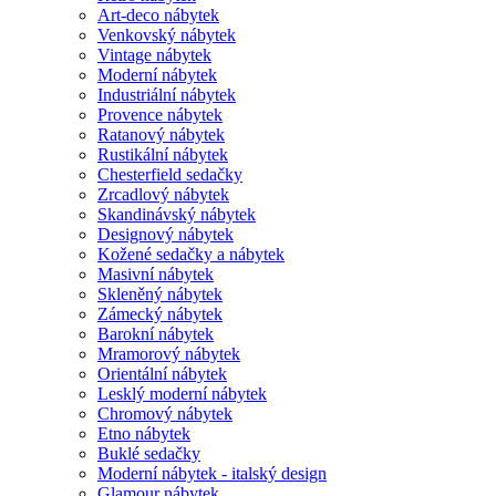
Art-deco nábytek
Venkovský nábytek
Vintage nábytek
Moderní nábytek
Industriální nábytek
Provence nábytek
Ratanový nábytek
Rustikální nábytek
Chesterfield sedačky
Zrcadlový nábytek
Skandinávský nábytek
Designový nábytek
Kožené sedačky a nábytek
Masivní nábytek
Skleněný nábytek
Zámecký nábytek
Barokní nábytek
Mramorový nábytek
Orientální nábytek
Lesklý moderní nábytek
Chromový nábytek
Etno nábytek
Buklé sedačky
Moderní nábytek - italský design
Glamour nábytek