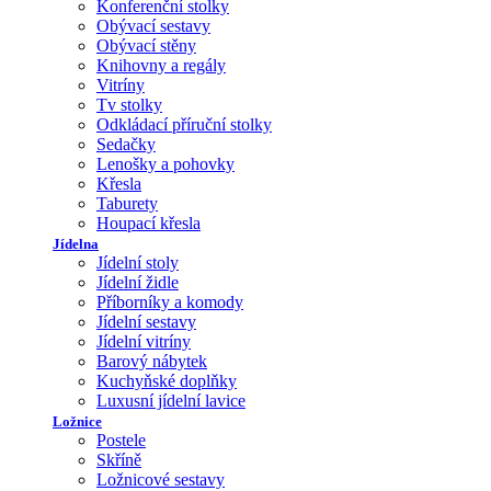
Konferenční stolky
Obývací sestavy
Obývací stěny
Knihovny a regály
Vitríny
Tv stolky
Odkládací příruční stolky
Sedačky
Lenošky a pohovky
Křesla
Taburety
Houpací křesla
Jídelna
Jídelní stoly
Jídelní židle
Příborníky a komody
Jídelní sestavy
Jídelní vitríny
Barový nábytek
Kuchyňské doplňky
Luxusní jídelní lavice
Ložnice
Postele
Skříně
Ložnicové sestavy