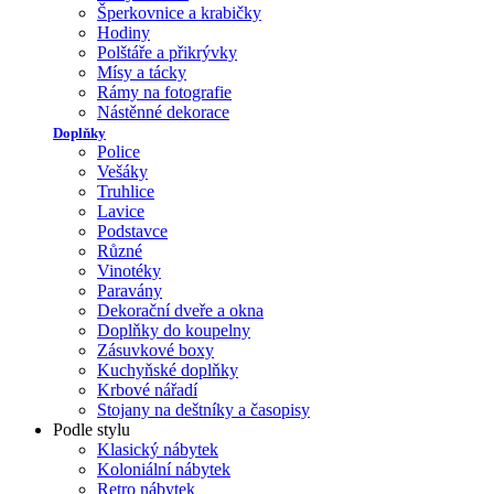
Šperkovnice a krabičky
Hodiny
Polštáře a přikrývky
Mísy a tácky
Rámy na fotografie
Nástěnné dekorace
Doplňky
Police
Vešáky
Truhlice
Lavice
Podstavce
Různé
Vinotéky
Paravány
Dekorační dveře a okna
Doplňky do koupelny
Zásuvkové boxy
Kuchyňské doplňky
Krbové nářadí
Stojany na deštníky a časopisy
Podle stylu
Klasický nábytek
Koloniální nábytek
Retro nábytek