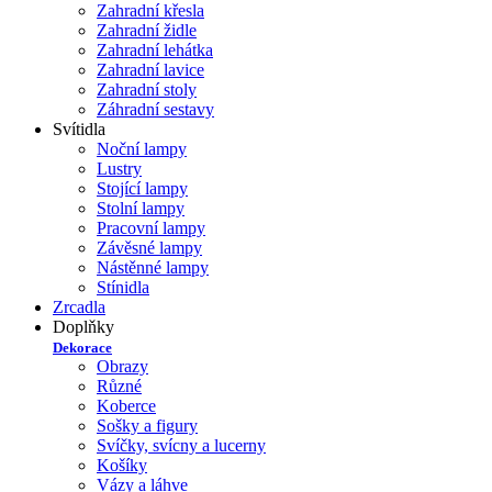
Zahradní křesla
Zahradní židle
Zahradní lehátka
Zahradní lavice
Zahradní stoly
Záhradní sestavy
Svítidla
Noční lampy
Lustry
Stojící lampy
Stolní lampy
Pracovní lampy
Závěsné lampy
Nástěnné lampy
Stínidla
Zrcadla
Doplňky
Dekorace
Obrazy
Různé
Koberce
Sošky a figury
Svíčky, svícny a lucerny
Košíky
Vázy a láhve