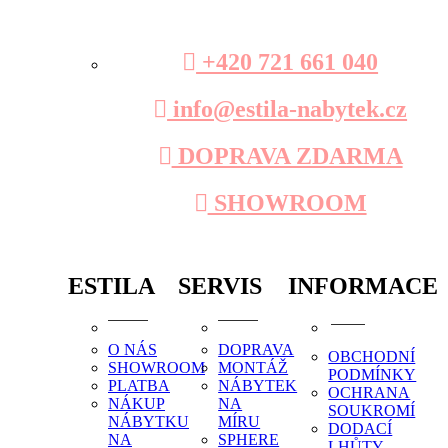
+420 721 661 040
info@estila-nabytek.cz
DOPRAVA ZDARMA
SHOWROOM
ESTILA
SERVIS
INFORMACE
O NÁS
DOPRAVA
OBCHODNÍ
SHOWROOM
MONTÁŽ
PODMÍNKY
PLATBA
NÁBYTEK
OCHRANA
NÁKUP
NA
SOUKROMÍ
NÁBYTKU
MÍRU
DODACÍ
NA
SPHERE
LHŮTY