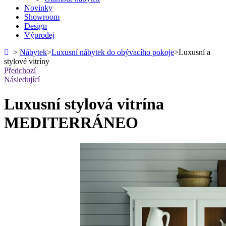
Novinky
Showroom
Design
Výprodej
>
Nábytek
>
Luxusní nábytek do obývacího pokoje
>
Luxusní a
stylové vitríny
Předchozí
Následující
Luxusní stylová vitrína
MEDITERRÁNEO