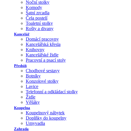
Noční stolky
Komody
Šatní zrcadla
Čela postelí
Toaletní stolky
Rošty a divany
Kancelář
Domácí pracovny
Kancelářská křesla
Knihovny
Kancelářské židle
Pracovní a psací stoly
Předsíň
Chodbové sestavy
Botníky
Konzolové stolky
Lavice
Telefonní a odkládací stolky
Židle
Věšáky
Koupelna
Koupelnový nábytek
Doplňky do koupelny
Umyvadla
Zahrada