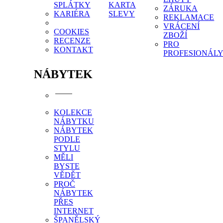
SPLÁTKY
KARTA
ZÁRUKA
KARIÉRA
SLEVY
REKLAMACE
VRÁCENÍ
COOKIES
ZBOŽÍ
RECENZE
PRO
KONTAKT
PROFESIONÁL
NÁBYTEK
KOLEKCE
NÁBYTKU
NÁBYTEK
PODLE
STYLU
MĚLI
BYSTE
VĚDĚT
PROČ
NÁBYTEK
PŘES
INTERNET
ŠPANĚLSKÝ