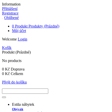
Information
Přihlášení
Registrace
Oblíbené
0
Produkt
Produkty
(Prázdné)
Můj účet
Welcome
Login
Košík
Produkt
(Prázdné)
No products
0 Kč
Doprava
0 Kč
Celkem
Přejít do košíku
Estila nábytek
Obývák