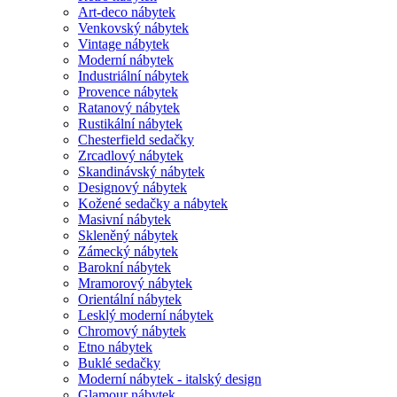
Art-deco nábytek
Venkovský nábytek
Vintage nábytek
Moderní nábytek
Industriální nábytek
Provence nábytek
Ratanový nábytek
Rustikální nábytek
Chesterfield sedačky
Zrcadlový nábytek
Skandinávský nábytek
Designový nábytek
Kožené sedačky a nábytek
Masivní nábytek
Skleněný nábytek
Zámecký nábytek
Barokní nábytek
Mramorový nábytek
Orientální nábytek
Lesklý moderní nábytek
Chromový nábytek
Etno nábytek
Buklé sedačky
Moderní nábytek - italský design
Glamour nábytek