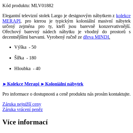
Kód produktu:
MLV01882
Elegantní televizní stolek Largo je designovým nábytkem z
kolekce
MERAPI
, pro kterou je typickým koloniální masivní nábytek
určený zejména pro ty, kteří jsou barevně konzervativnější.
Ořechový barevný nádech nábytku je vhodný do prostorů s
decentnějšími barvami. Vyrobený ručně ze
dřeva MINDI
.
Výška
- 50
Šířka
- 180
Hloubka
- 40
►Kolekce Merapi
►Koloniální nábytek
Pro informace o dostupnosti a ceně produktu nás prosím kontaktujte.
Záruka nejnižší ceny
Záruka vrácení peněz
Více informací