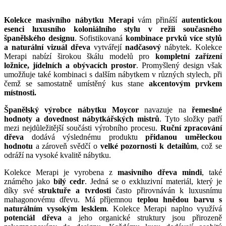
Kolekce masivního nábytku Merapi
vám přináší
autentickou
esenci luxusního koloniálního stylu v režii současného
španělského designu
. Sofistikovaná
kombinace prvků více stylů
a naturální vizuál dřeva
vytvářejí
nadčasový
nábytek. Kolekce
Merapi nabízí širokou škálu modelů pro
kompletní zařízení
ložnice, jídelních a obývacích prostor
. Promyšlený design však
umožňuje také kombinaci s dalším nábytkem v různých stylech, při
čemž se samostatně umístěný kus stane
akcentovým prvkem
místnosti.
Španělský výrobce nábytku Moycor
navazuje na
řemeslné
hodnoty a dovednost nábytkářských mistrů
. Tyto složky patří
mezi nejdůležitější součásti výrobního procesu.
Ruční zpracování
dřeva
dodává výslednému produktu
přidanou uměleckou
hodnotu
a zároveň svědčí o
velké pozornosti k detailům
, což se
odráží na vysoké kvalitě nábytku.
Kolekce Merapi je vyrobena z
masivního dřeva mindi
, také
známého jako
bílý cedr
. Jedná se o exkluzivní materiál, který je
díky své
struktuře a tvrdosti
často přirovnáván k luxusnímu
mahagonovému dřevu. Má příjemnou
teplou hnědou barvu s
naturálním vysokým lesklem
. Kolekce Merapi naplno využívá
potenciál dřeva
a jeho organické struktury jsou přirozeně