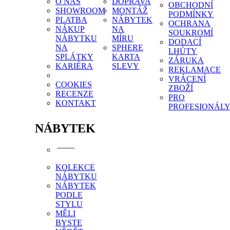
O NÁS
DOPRAVA
OBCHODNÍ
SHOWROOM
MONTÁŽ
PODMÍNKY
PLATBA
NÁBYTEK
OCHRANA
NÁKUP
NA
SOUKROMÍ
NÁBYTKU
MÍRU
DODACÍ
NA
SPHERE
LHŮTY
SPLÁTKY
KARTA
ZÁRUKA
KARIÉRA
SLEVY
REKLAMACE
VRÁCENÍ
COOKIES
ZBOŽÍ
RECENZE
PRO
KONTAKT
PROFESIONÁL
NÁBYTEK
KOLEKCE
NÁBYTKU
NÁBYTEK
PODLE
STYLU
MĚLI
BYSTE