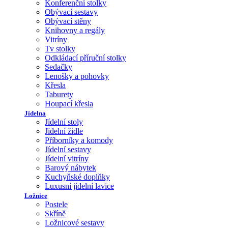
Konferenční stolky
Obývací sestavy
Obývací stěny
Knihovny a regály
Vitríny
Tv stolky
Odkládací příruční stolky
Sedačky
Lenošky a pohovky
Křesla
Taburety
Houpací křesla
Jídelna
Jídelní stoly
Jídelní židle
Příborníky a komody
Jídelní sestavy
Jídelní vitríny
Barový nábytek
Kuchyňské doplňky
Luxusní jídelní lavice
Ložnice
Postele
Skříně
Ložnicové sestavy