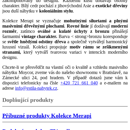
zakomponovány do designu. Každému kusu dodávají osobitý
charakter. Bílý cedr pochází z jihovýchodní Asie a
exotické dřeviny
jsou duší nábytku v
koloniálním stylu
.
Kolekce Merapi se vyznačuje
mohutnými siluetami a plnými
masivními dřevěnými plochami
.
Rovné linie
jí dodávají
moderní
rozměr
, zatímco
oválné a kulaté úchyty z bronzu
přinášejí
šarmantní
vintage charakter.
Barva < strong>bronzu koresponduje
se
světle hnědými odstíny dřeva
a společně vytvářejí harmonický
luxusní vizuál. Kolekci propojuje
motiv rámu se zešikmenými
stranami,
který vytváří tvarovou variaci v intencích moderního
designu.
Chcete-li se přesvědčit na vlastní oči o kvalitě a vzhledu masivního
nábytku Moycor, zveme vás do našeho showroomu v Bratislavě, na
Zámecké ulici 24, pod hradem. V případě dotazů jsme vám k
dispozici telefonicky na čísle
+420 721 661 040
a e-mailem na
adrese
info@estila-nabytek.cz
.
Doplňující produkty
Příbuzné produkty
Kolekce Merapi