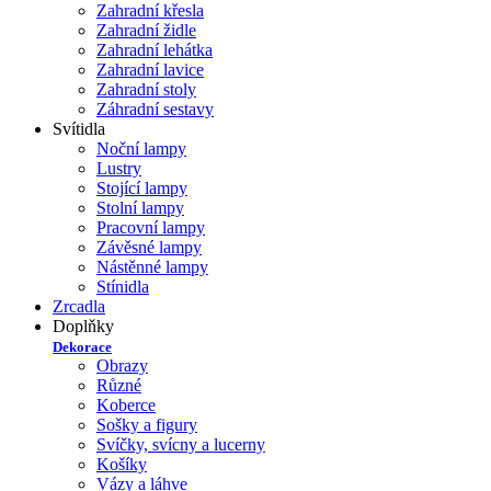
Zahradní křesla
Zahradní židle
Zahradní lehátka
Zahradní lavice
Zahradní stoly
Záhradní sestavy
Svítidla
Noční lampy
Lustry
Stojící lampy
Stolní lampy
Pracovní lampy
Závěsné lampy
Nástěnné lampy
Stínidla
Zrcadla
Doplňky
Dekorace
Obrazy
Různé
Koberce
Sošky a figury
Svíčky, svícny a lucerny
Košíky
Vázy a láhve