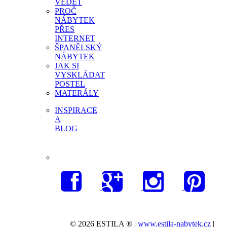
VĚDĚT
PROČ
NÁBYTEK
PŘES
INTERNET
ŠPANĚLSKÝ
NÁBYTEK
JAK SI
VYSKLÁDAT
POSTEL
MATERÁLY
INSPIRACE
A
BLOG
© 2026 ESTILA ® |
www.estila-nabytek.cz
|