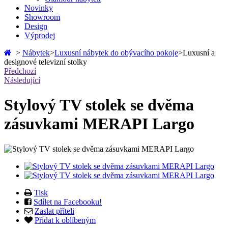
Novinky
Showroom
Design
Výprodej
>
Nábytek
>
Luxusní nábytek do obývacího pokoje
>
Luxusní a
designové televizní stolky
Předchozí
Následující
Stylový TV stolek se dvěma
zásuvkami MERAPI Largo
Tisk
Sdílet na Facebooku!
Zaslat příteli
Přidat k oblíbeným