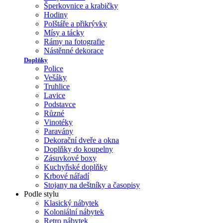
Šperkovnice a krabičky
Hodiny
Polštáře a přikrývky
Mísy a tácky
Rámy na fotografie
Nástěnné dekorace
Doplňky
Police
Vešáky
Truhlice
Lavice
Podstavce
Různé
Vinotéky
Paravány
Dekorační dveře a okna
Doplňky do koupelny
Zásuvkové boxy
Kuchyňské doplňky
Krbové nářadí
Stojany na deštníky a časopisy
Podle stylu
Klasický nábytek
Koloniální nábytek
Retro nábytek