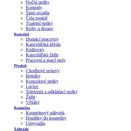
Noční stolky
Komody
Šatní zrcadla
Čela postelí
Toaletní stolky
Rošty a divany
Kancelář
Domácí pracovny
Kancelářská křesla
Knihovny
Kancelářské židle
Pracovní a psací stoly
Předsíň
Chodbové sestavy
Botníky
Konzolové stolky
Lavice
Telefonní a odkládací stolky
Židle
Věšáky
Koupelna
Koupelnový nábytek
Doplňky do koupelny
Umyvadla
Zahrada