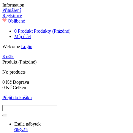
Information
Přihlášení
Registrace
Oblíbené
0
Produkt
Produkty
(Prázdné)
Můj účet
Welcome
Login
Košík
Produkt
(Prázdné)
No products
0 Kč
Doprava
0 Kč
Celkem
Přejít do košíku
Estila nábytek
Obývák