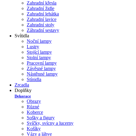
Zahradní křesla
Zahradní židle
Zahradní lehátka
Zahradní lavice
Zahradní stoly
Záhradní sestavy
Svítidla
Noční lampy
Lustry
Stojící lampy
Stolní lampy
Pracovní lampy
Závěsné lampy
Nástěnné lampy
Stínidla
Zrcadla
Doplňky
Dekorace
Obrazy
Různé
Koberce
Sošky a figury
Svíčky, svícny a lucerny
Košíky
Vázy a láhve