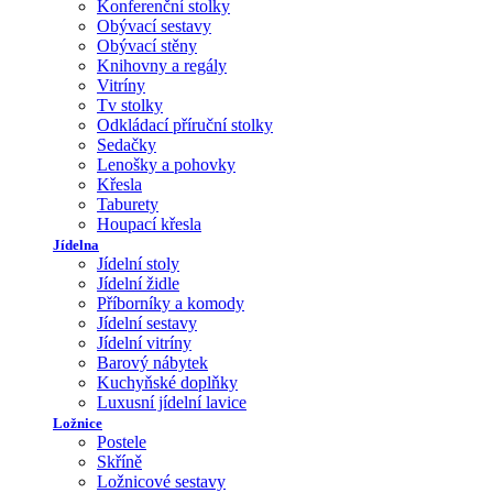
Konferenční stolky
Obývací sestavy
Obývací stěny
Knihovny a regály
Vitríny
Tv stolky
Odkládací příruční stolky
Sedačky
Lenošky a pohovky
Křesla
Taburety
Houpací křesla
Jídelna
Jídelní stoly
Jídelní židle
Příborníky a komody
Jídelní sestavy
Jídelní vitríny
Barový nábytek
Kuchyňské doplňky
Luxusní jídelní lavice
Ložnice
Postele
Skříně
Ložnicové sestavy