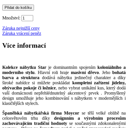
Množství:
Záruka nejnižší ceny
Záruka vrácení peněz
Více informací
Kolekce nábytku Star
je dominantním spojením
koloniálního a
moderního stylu
. Hlavní roli hraje
masivní dřevo
. Jeho
bohatá
barva a struktura
dodává nábytku jedinečný charakter a díky
široké nabídce si můžete poskládat
kompletní zařízení jídelny,
obývacího pokoje či ložnice
, nebo vybrat unikátní kus, který dodá
vaší domácnosti nepřehlédnutelný akcentový prvek . Promyšlený
design umožňuje jeho kombinování s nábytkem v modernějších i
klasičtějších stylech.
Španělská nábytkářská firma Moycor
se těší velké oblibě na
celosvětovém trhu díky
designním a výrobním procesům
zachovávajícím tradiční hodnoty
se současnými zdokonalenými