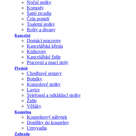
Noční stolky
Komody
Šatní zrcadla
Čela postelí
Toaletní stolky
Rošty a divany
Kancelář
Domácí pracovny
Kancelářská křesla
Knihovny
Kancelářské židle
Pracovní a psací stoly
Předsíň
Chodbové sestavy
Botníky
Konzolové stolky
Lavice
Telefonní a odkládací stolky
Židle
Věšáky
Koupelna
Koupelnový nábytek
Doplňky do koupelny
Umyvadla
Zahrada