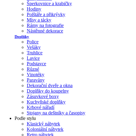
Šperkovnice a krabičky
Hodiny
Polštáře a přikrývky
Mísy a tácky
Rámy na fotografie
Nástěnné dekorace
Doplňky
Police
Vešáky
Truhlice
Lavice
Podstavce
Různé
Vinotéky
Paravány
Dekorační dveře a okna
Doplňky do koupelny
Zásuvkové boxy
Kuchyňské doplňky
Krbové nářadí
Stojany na deštníky a časopisy
Podle stylu
Klasický nábytek
Koloniální nábytek
Retro nábytek