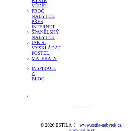
BYSTE
VĚDĚT
PROČ
NÁBYTEK
PŘES
INTERNET
ŠPANĚLSKÝ
NÁBYTEK
JAK SI
VYSKLÁDAT
POSTEL
MATERÁLY
INSPIRACE
A
BLOG
© 2026 ESTILA ® |
www.estila-nabytek.cz
|
www.estila.sk