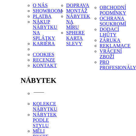
O NÁS
DOPRAVA
OBCHODNÍ
SHOWROOM
MONTÁŽ
PODMÍNKY
PLATBA
NÁBYTEK
OCHRANA
NÁKUP
NA
SOUKROMÍ
NÁBYTKU
MÍRU
DODACÍ
NA
SPHERE
LHŮTY
SPLÁTKY
KARTA
ZÁRUKA
KARIÉRA
SLEVY
REKLAMACE
VRÁCENÍ
COOKIES
ZBOŽÍ
RECENZE
PRO
KONTAKT
PROFESIONÁL
NÁBYTEK
KOLEKCE
NÁBYTKU
NÁBYTEK
PODLE
STYLU
MĚLI