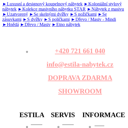
►Luxusní a designový koupelnový nábytek
►Koloniální stylový
nábytek
►Kolekce masivního nábytku STAR
►Nábytek z masivu
►Uzatvorený
►Se skelnými dvířky
►S nožičkami
►Se
zásuvkami
►S dvířky
►S poličkami
►Dřevo / Masiv - Mindi
►Hnědá
►Dřevo / Masiv
►Etno nábytek
+420 721 661 040
info@estila-nabytek.cz
DOPRAVA ZDARMA
SHOWROOM
ESTILA
SERVIS
INFORMACE