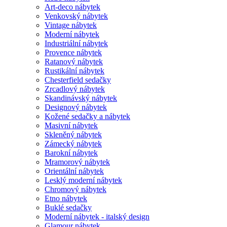
Art-deco nábytek
Venkovský nábytek
Vintage nábytek
Moderní nábytek
Industriální nábytek
Provence nábytek
Ratanový nábytek
Rustikální nábytek
Chesterfield sedačky
Zrcadlový nábytek
Skandinávský nábytek
Designový nábytek
Kožené sedačky a nábytek
Masivní nábytek
Skleněný nábytek
Zámecký nábytek
Barokní nábytek
Mramorový nábytek
Orientální nábytek
Lesklý moderní nábytek
Chromový nábytek
Etno nábytek
Buklé sedačky
Moderní nábytek - italský design
Glamour nábytek