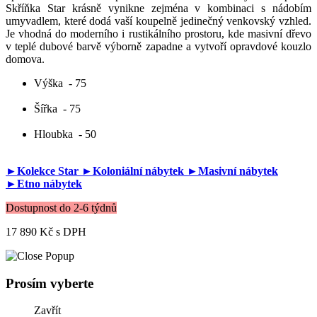
Skříňka Star krásně vynikne zejména v kombinaci s nádobím
umyvadlem, které dodá vaší koupelně jedinečný venkovský vzhled.
Je vhodná do moderního i rustikálního prostoru, kde masivní dřevo
v teplé dubové barvě výborně zapadne a vytvoří opravdové kouzlo
domova.
Výška
- 75
Šířka
- 75
Hloubka
- 50
►Kolekce Star
►Koloniální nábytek
►Masivní nábytek
►Etno nábytek
Dostupnost do 2-6 týdnů
17 890 Kč
s DPH
Prosím vyberte
Zavřít