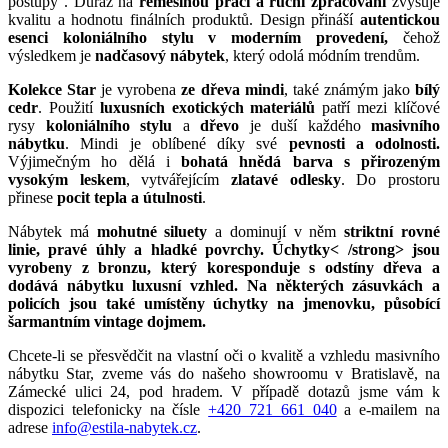
postupy . Důraz na
řemeslnou práci a ruční zpracování
zvyšuje
kvalitu a hodnotu finálních produktů. Design přináší
autentickou
esenci koloniálního stylu v moderním provedení,
čehož
výsledkem je
nadčasový nábytek
, který odolá módním trendům.
Kolekce Star
je vyrobena
ze dřeva mindi
, také známým jako
bílý
cedr
. Použití
luxusních exotických materiálů
patří mezi klíčové
rysy
koloniálního stylu
a
dřevo
je duší každého
masivního
nábytku
. Mindi je oblíbené díky své
pevnosti a odolnosti.
Výjimečným ho dělá i
bohatá hnědá barva s přirozeným
vysokým leskem
, vytvářejícím
zlatavé odlesky
. Do prostoru
přinese
pocit tepla a útulnosti
.
Nábytek má
mohutné siluety
a dominují v něm
striktní rovné
linie, pravé úhly a hladké povrchy.
Úchytky< /strong> jsou
vyrobeny
z bronzu,
který koresponduje s odstíny dřeva a
dodává nábytku
luxusní vzhled
. Na některých zásuvkách a
policích jsou také umístěny
úchytky na jmenovku
, působící
šarmantním
vintage dojmem
.
Chcete-li se přesvědčit na vlastní oči o kvalitě a vzhledu masivního
nábytku Star, zveme vás do našeho showroomu v Bratislavě, na
Zámecké ulici 24, pod hradem. V případě dotazů jsme vám k
dispozici telefonicky na čísle
+420 721 661 040
a e-mailem na
adrese
info@estila-nabytek.cz
.