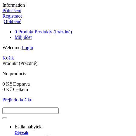
Information
Přihlášení
Registrace
Oblíbené
0
Produkt
Produkty
(Prázdné)
Můj účet
Welcome
Login
Košík
Produkt
(Prázdné)
No products
0 Kč
Doprava
0 Kč
Celkem
Přejít do košíku
Estila nábytek
Obývák