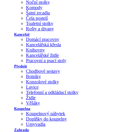
Noční stolky
Komody
Šatní zrcadla
Čela postelí
Toaletní stolky
Rošty a divany
Kancelář
Domácí pracovny
Kancelářská křesla
Knihovny
Kancelářské židle
Pracovní a psací stoly
Předsíň
Chodbové sestavy
Botníky
Konzolové stolky
Lavice
Telefonní a odkládací stolky
Židle
Věšáky
Koupelna
Koupelnový nábytek
Doplňky do koupelny
Umyvadla
Zahrada