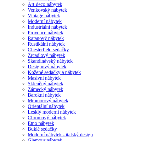
Art-deco nábytek
Venkovský nábytek
Vintage nábytek
Moderní nábytek
Industriální nábytek
Provence nábytek
Ratanový nábytek
Rustikální nábytek
Chesterfield sedačky
Zrcadlový nábytek
Skandinávský nábytek
Designový nábytek
Kožené sedačky a nábytek
Masivní nábytek
Skleněný nábytek
Zámecký nábytek
Barokní nábytek
Mramorový nábytek
Orientální nábytek
Lesklý moderní nábytek
Chromový nábytek
Etno nábytek
Buklé sedačky
Moderní nábytek - italský design
Glamour nábytek