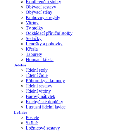
Konferenční stolky
Obývací sestavy
Obývací stěny
Knihovny a regály
Vitríny
Tv stolky
Odkládací příruční stolky
Sedačky
Lenošky a pohovky
Křesla
Taburety
Houpací křesla
Jídelna
Jídelní stoly
Jídelní židle
Příborníky a komody
Jídelní sestavy
Jídelní vitríny
Barový nábytek
Kuchyňské doplňky
Luxusní jídelní lavice
Ložnice
Postele
Skříně
Ložnicové sestavy