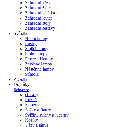
Zahradní křesla
Zahradní židle
Zahradní lehátka
Zahradní lavice
Zahradní stoly
Záhradní sestavy
Svítidla
Noční lampy
Lustry
Stojící lampy
Stolní lampy
Pracovní lampy
Závěsné lampy
Nástěnné lampy
Stínidla
Zrcadla
Doplňky
Dekorace
Obrazy
Různé
Koberce
Sošky a figury
Svíčky, svícny a lucerny
Košíky
Vázy a láhve