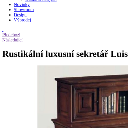
Novinky
Showroom
Design
Výprodej
Předchozí
Následující
Rustikální luxusní sekretář Lui