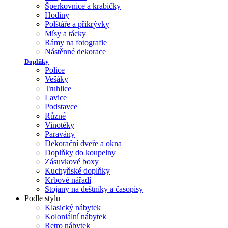
Šperkovnice a krabičky
Hodiny
Polštáře a přikrývky
Mísy a tácky
Rámy na fotografie
Nástěnné dekorace
Doplňky
Police
Vešáky
Truhlice
Lavice
Podstavce
Různé
Vinotéky
Paravány
Dekorační dveře a okna
Doplňky do koupelny
Zásuvkové boxy
Kuchyňské doplňky
Krbové nářadí
Stojany na deštníky a časopisy
Podle stylu
Klasický nábytek
Koloniální nábytek
Retro nábytek