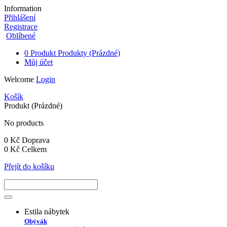
Information
Přihlášení
Registrace
Oblíbené
0
Produkt
Produkty
(Prázdné)
Můj účet
Welcome
Login
Košík
Produkt
(Prázdné)
No products
0 Kč
Doprava
0 Kč
Celkem
Přejít do košíku
Estila nábytek
Obývák