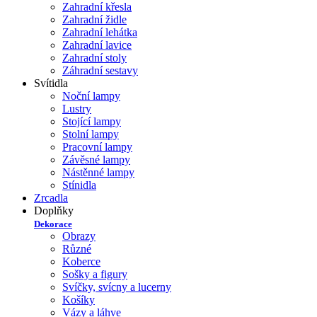
Zahradní křesla
Zahradní židle
Zahradní lehátka
Zahradní lavice
Zahradní stoly
Záhradní sestavy
Svítidla
Noční lampy
Lustry
Stojící lampy
Stolní lampy
Pracovní lampy
Závěsné lampy
Nástěnné lampy
Stínidla
Zrcadla
Doplňky
Dekorace
Obrazy
Různé
Koberce
Sošky a figury
Svíčky, svícny a lucerny
Košíky
Vázy a láhve