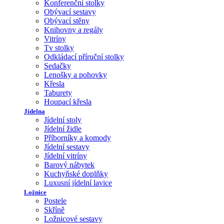
Konferenční stolky
Obývací sestavy
Obývací stěny
Knihovny a regály
Vitríny
Tv stolky
Odkládací příruční stolky
Sedačky
Lenošky a pohovky
Křesla
Taburety
Houpací křesla
Jídelna
Jídelní stoly
Jídelní židle
Příborníky a komody
Jídelní sestavy
Jídelní vitríny
Barový nábytek
Kuchyňské doplňky
Luxusní jídelní lavice
Ložnice
Postele
Skříně
Ložnicové sestavy