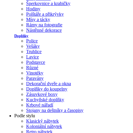
Šperkovnice a krabičky
Hodiny
Polštáře a přikrývky
Mísy a tácky
Rámy na fotografie
Nástěnné dekorace
Doplňky
Police
Vešáky
Truhlice
Lavice
Podstavce
Různé
Vinotéky
Paravány
Dekorační dveře a okna
Doplňky do koupelny
Zásuvkové boxy
Kuchyňské doplňky
Krbové nářadí
Stojany na deštníky a časopisy
Podle stylu
Klasický nábytek
Koloniální nábytek
Retro nábytek