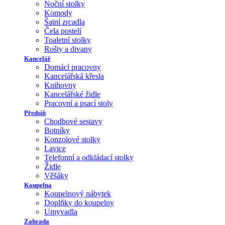
Noční stolky
Komody
Šatní zrcadla
Čela postelí
Toaletní stolky
Rošty a divany
Kancelář
Domácí pracovny
Kancelářská křesla
Knihovny
Kancelářské židle
Pracovní a psací stoly
Předsíň
Chodbové sestavy
Botníky
Konzolové stolky
Lavice
Telefonní a odkládací stolky
Židle
Věšáky
Koupelna
Koupelnový nábytek
Doplňky do koupelny
Umyvadla
Zahrada