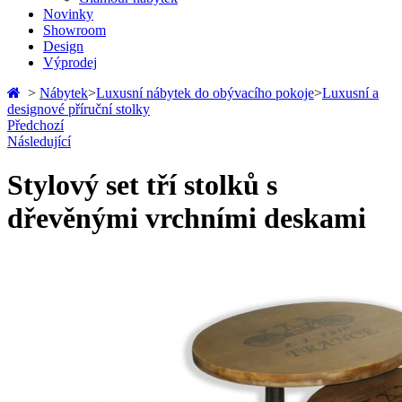
Novinky
Showroom
Design
Výprodej
>
Nábytek
>
Luxusní nábytek do obývacího pokoje
>
Luxusní a
designové příruční stolky
Předchozí
Následující
Stylový set tří stolků s
dřevěnými vrchními deskami