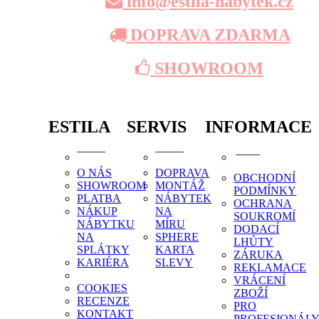
info@estila-nabytek.cz
DOPRAVA ZDARMA
SHOWROOM
ESTILA
SERVIS
INFORMACE
O NÁS
DOPRAVA
OBCHODNÍ
SHOWROOM
MONTÁŽ
PODMÍNKY
PLATBA
NÁBYTEK
OCHRANA
NÁKUP
NA
SOUKROMÍ
NÁBYTKU
MÍRU
DODACÍ
NA
SPHERE
LHŮTY
SPLÁTKY
KARTA
ZÁRUKA
KARIÉRA
SLEVY
REKLAMACE
VRÁCENÍ
COOKIES
ZBOŽÍ
RECENZE
PRO
KONTAKT
PROFESIONÁL