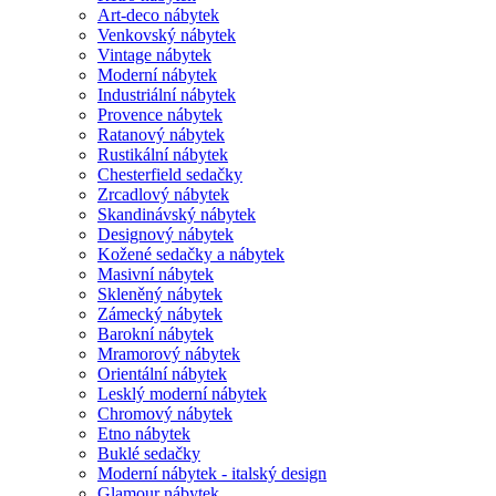
Art-deco nábytek
Venkovský nábytek
Vintage nábytek
Moderní nábytek
Industriální nábytek
Provence nábytek
Ratanový nábytek
Rustikální nábytek
Chesterfield sedačky
Zrcadlový nábytek
Skandinávský nábytek
Designový nábytek
Kožené sedačky a nábytek
Masivní nábytek
Skleněný nábytek
Zámecký nábytek
Barokní nábytek
Mramorový nábytek
Orientální nábytek
Lesklý moderní nábytek
Chromový nábytek
Etno nábytek
Buklé sedačky
Moderní nábytek - italský design
Glamour nábytek