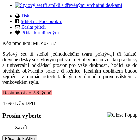
Tisk
Sdílet na Facebooku!
Zaslat příteli
Přidat k oblíbeným
Kód produktu:
MLV07187
Stylový set tří stolků jednoduchého tvaru pokrývají tři kulaté,
dřevěné desky se stylovým potiskem. Stolky poslouží jako praktický
a univerzální odkládací prostor pro vaše drobnosti, hodící se do
předsíně, obývacího pokoje či ložnice. Ideálním doplňkem budou
zejména v domácnostech laděných v útulném provensálském a
venkovském stylu.
Dostupnost do 2-6 týdnů
4 690 Kč
s DPH
Prosím vyberte
Zavřít