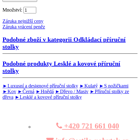
Množství:
Záruka nejnižší ceny
Záruka vrácení peněz
Podobné zboží v kategorii
Odkládací příruční
stolky
Podobné produkty
Lesklé a kovové příruční
stolky
►Luxusní a designové příruční stolky
►Kulatý
►S nožičkami
►Kov
►Černá
►Hnědá
►Dřevo / Masiv
►Příruční stolky ze
dřeva
►Lesklé a kovové příruční stolky
+420 721 661 040