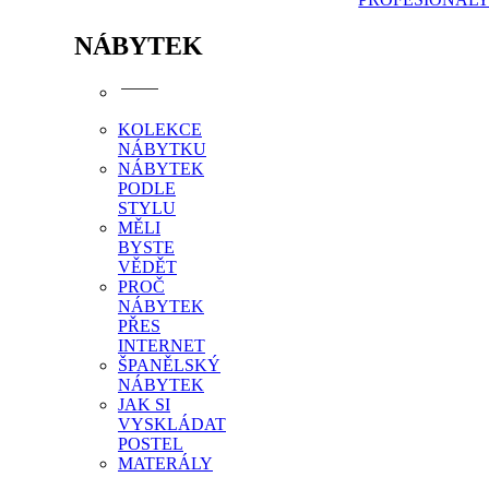
NÁBYTEK
KOLEKCE
NÁBYTKU
NÁBYTEK
PODLE
STYLU
MĚLI
BYSTE
VĚDĚT
PROČ
NÁBYTEK
PŘES
INTERNET
ŠPANĚLSKÝ
NÁBYTEK
JAK SI
VYSKLÁDAT
POSTEL
MATERÁLY