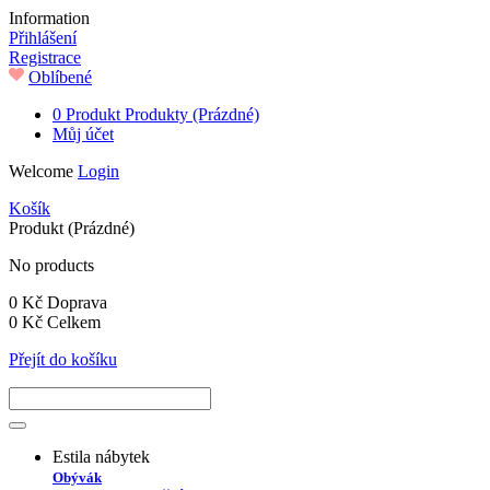
Information
Přihlášení
Registrace
Oblíbené
0
Produkt
Produkty
(Prázdné)
Můj účet
Welcome
Login
Košík
Produkt
(Prázdné)
No products
0 Kč
Doprava
0 Kč
Celkem
Přejít do košíku
Estila nábytek
Obývák