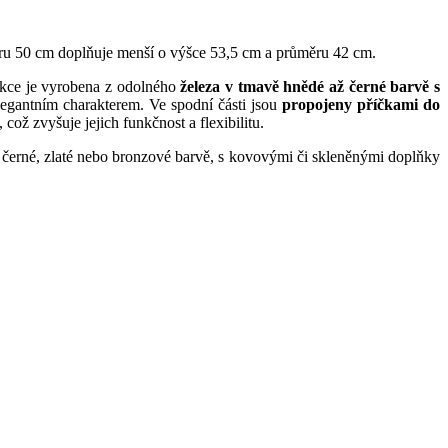
ěru 50 cm doplňuje menší o výšce 53,5 cm a průměru 42 cm.
rukce je vyrobena z odolného
železa v tmavě hnědé až černé barvě s
elegantním charakterem. Ve spodní části jsou
propojeny příčkami do
což zvyšuje jejich funkčnost a flexibilitu.
 černé, zlaté nebo bronzové barvě, s kovovými či skleněnými doplňky