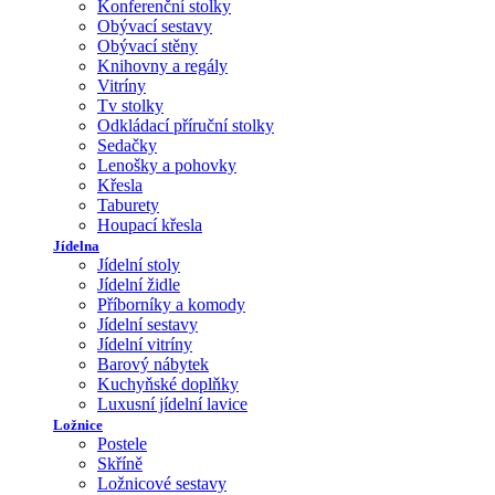
Konferenční stolky
Obývací sestavy
Obývací stěny
Knihovny a regály
Vitríny
Tv stolky
Odkládací příruční stolky
Sedačky
Lenošky a pohovky
Křesla
Taburety
Houpací křesla
Jídelna
Jídelní stoly
Jídelní židle
Příborníky a komody
Jídelní sestavy
Jídelní vitríny
Barový nábytek
Kuchyňské doplňky
Luxusní jídelní lavice
Ložnice
Postele
Skříně
Ložnicové sestavy