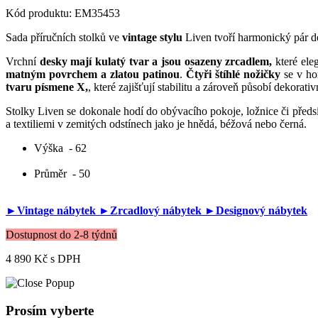
Kód produktu:
EM35453
Sada příručních stolků ve
vintage stylu
Liven tvoří harmonický pár d
Vrchní
desky mají kulatý tvar a jsou osazeny zrcadlem,
které ele
matným povrchem a zlatou patinou
.
Čtyři štíhlé nožičky
se v hor
tvaru písmene X,
, které zajišťují stabilitu a zároveň působí dekorat
Stolky Liven se dokonale hodí do obývacího pokoje, ložnice či před
a textiliemi v zemitých odstínech jako je hnědá, béžová nebo černá.
Výška
- 62
Průměr
- 50
►Vintage nábytek
►Zrcadlový nábytek
►Designový nábytek
Dostupnost do 2-8 týdnů
4 890 Kč
s DPH
Prosím vyberte