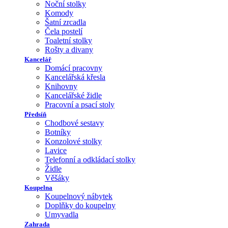
Noční stolky
Komody
Šatní zrcadla
Čela postelí
Toaletní stolky
Rošty a divany
Kancelář
Domácí pracovny
Kancelářská křesla
Knihovny
Kancelářské židle
Pracovní a psací stoly
Předsíň
Chodbové sestavy
Botníky
Konzolové stolky
Lavice
Telefonní a odkládací stolky
Židle
Věšáky
Koupelna
Koupelnový nábytek
Doplňky do koupelny
Umyvadla
Zahrada