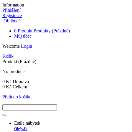
Information
Přihlášení
Registrace
Oblíbené
0
Produkt
Produkty
(Prázdné)
Můj účet
Welcome
Login
Košík
Produkt
(Prázdné)
No products
0 Kč
Doprava
0 Kč
Celkem
Přejít do košíku
Estila nábytek
Obývák