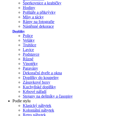
Šperkovnice a krabičky
Hodiny
Polštáře a přikrývky
Mísy a tácky
Rámy na fotografie
Nástěnné dekorace
Doplňky
Police
Vešáky
Truhlice
Lavice
Podstavce
Různé
Vinotéky
Paravány
Dekorační dveře a okna
Doplňky do koupelny
Zásuvkové boxy
Kuchyňské doplňky
Krbové nářadí
Stojany na deštníky a časopisy
Podle stylu
Klasický nábytek
Koloniální nábytek
Retro nábytek