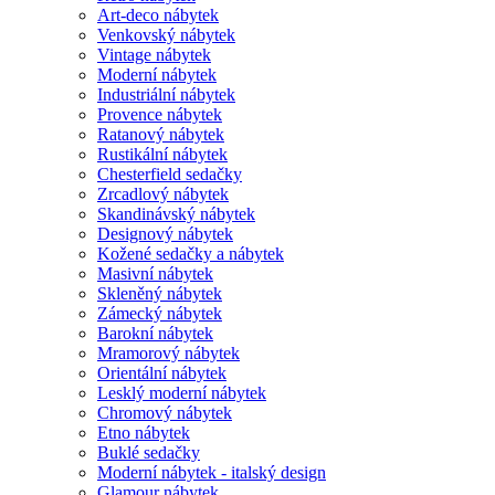
Art-deco nábytek
Venkovský nábytek
Vintage nábytek
Moderní nábytek
Industriální nábytek
Provence nábytek
Ratanový nábytek
Rustikální nábytek
Chesterfield sedačky
Zrcadlový nábytek
Skandinávský nábytek
Designový nábytek
Kožené sedačky a nábytek
Masivní nábytek
Skleněný nábytek
Zámecký nábytek
Barokní nábytek
Mramorový nábytek
Orientální nábytek
Lesklý moderní nábytek
Chromový nábytek
Etno nábytek
Buklé sedačky
Moderní nábytek - italský design
Glamour nábytek