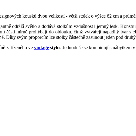
esignových kousků dvou velikostí - větší stolek o výšce 62 cm a prům
gantně odráží světlo a dodává stolkům vzdušnost i jemný lesk. Konst
ní části mírně prohýbají do oblouku, čímž vytvářejí nápaditý tvar s 
ivně. Díky svým proporcím lze stolky částečně zasunout jeden pod druhý, 
síně zařízeného ve
vintage
stylu
. Jednoduše se kombinují s nábytkem v