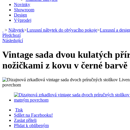
Novinky
Showroom
Design
Výprodej
>
Nábytek
>
Luxusní nábytek do obývacího pokoje
>
Luxusní a design
Předchozí
Následující
Vintage sada dvou kulatých pří
nožičkami z kovu v černé barvě
Tisk
Sdílet na Facebooku!
Zaslat příteli
Přidat k oblíbeným