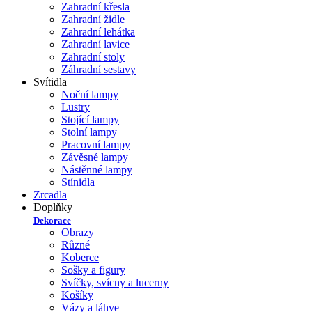
Zahradní křesla
Zahradní židle
Zahradní lehátka
Zahradní lavice
Zahradní stoly
Záhradní sestavy
Svítidla
Noční lampy
Lustry
Stojící lampy
Stolní lampy
Pracovní lampy
Závěsné lampy
Nástěnné lampy
Stínidla
Zrcadla
Doplňky
Dekorace
Obrazy
Různé
Koberce
Sošky a figury
Svíčky, svícny a lucerny
Košíky
Vázy a láhve