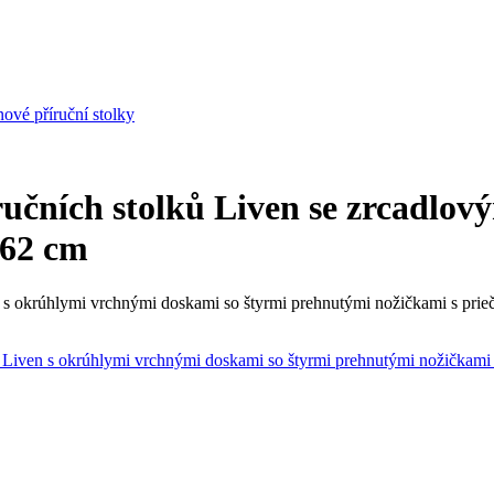
ové příruční stolky
ručních stolků Liven se zrcadlov
 62 cm