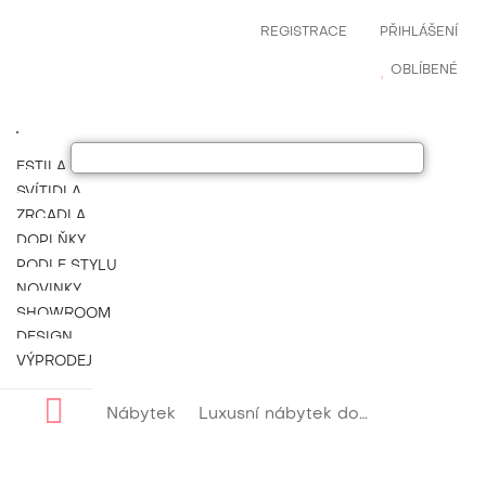
REGISTRACE
PŘIHLÁŠENÍ
OBLÍBENÉ
ESTILA NÁBYTEK
SVÍTIDLA
ZRCADLA
DOPLŇKY
PODLE STYLU
NOVINKY
SHOWROOM
DESIGN
VÝPRODEJ
Nábytek
Luxusní nábytek do obývacího pokoje