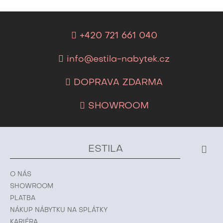
+420 721 661 040
info@estila-nabytek.cz
DOPRAVA ZDARMA
SHOWROOM
ESTILA
O NÁS
SHOWROOM
PLATBA
NÁKUP NÁBYTKU NA SPLÁTKY
KARIÉRA