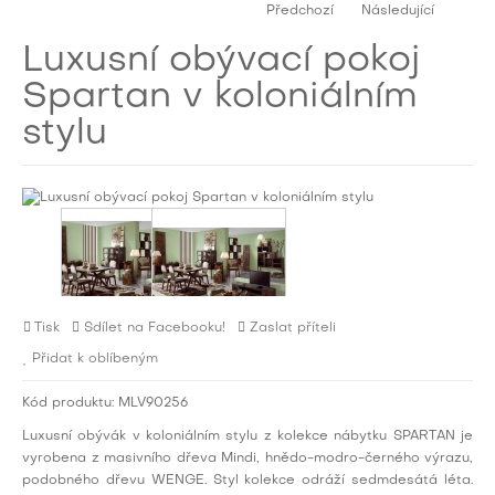
Předchozí
Následující
Luxusní obývací pokoj
Spartan v koloniálním
stylu
Tisk
Sdílet na Facebooku!
Zaslat příteli
Přidat k oblíbeným
Kód produktu:
MLV90256
Luxusní obývák v koloniálním stylu z kolekce nábytku SPARTAN je
vyrobena z masivního dřeva Mindi, hnědo-modro-černého výrazu,
podobného dřevu WENGE. Styl kolekce odráží sedmdesátá léta.