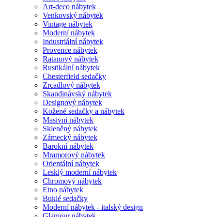
Art-deco nábytek
Venkovský nábytek
Vintage nábytek
Moderní nábytek
Industriální nábytek
Provence nábytek
Ratanový nábytek
Rustikální nábytek
Chesterfield sedačky
Zrcadlový nábytek
Skandinávský nábytek
Designový nábytek
Kožené sedačky a nábytek
Masivní nábytek
Skleněný nábytek
Zámecký nábytek
Barokní nábytek
Mramorový nábytek
Orientální nábytek
Lesklý moderní nábytek
Chromový nábytek
Etno nábytek
Buklé sedačky
Moderní nábytek - italský design
Glamour nábytek