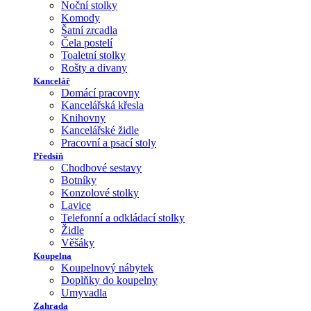
Noční stolky
Komody
Šatní zrcadla
Čela postelí
Toaletní stolky
Rošty a divany
Kancelář
Domácí pracovny
Kancelářská křesla
Knihovny
Kancelářské židle
Pracovní a psací stoly
Předsíň
Chodbové sestavy
Botníky
Konzolové stolky
Lavice
Telefonní a odkládací stolky
Židle
Věšáky
Koupelna
Koupelnový nábytek
Doplňky do koupelny
Umyvadla
Zahrada