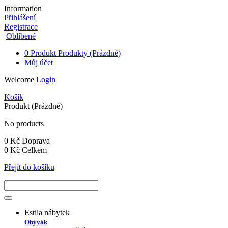
Information
Přihlášení
Registrace
Oblíbené
0
Produkt
Produkty
(Prázdné)
Můj účet
Welcome
Login
Košík
Produkt
(Prázdné)
No products
0 Kč
Doprava
0 Kč
Celkem
Přejít do košíku
Estila nábytek
Obývák