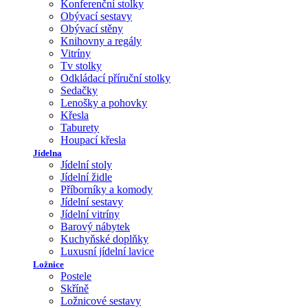
Konferenční stolky
Obývací sestavy
Obývací stěny
Knihovny a regály
Vitríny
Tv stolky
Odkládací příruční stolky
Sedačky
Lenošky a pohovky
Křesla
Taburety
Houpací křesla
Jídelna
Jídelní stoly
Jídelní židle
Příborníky a komody
Jídelní sestavy
Jídelní vitríny
Barový nábytek
Kuchyňské doplňky
Luxusní jídelní lavice
Ložnice
Postele
Skříně
Ložnicové sestavy