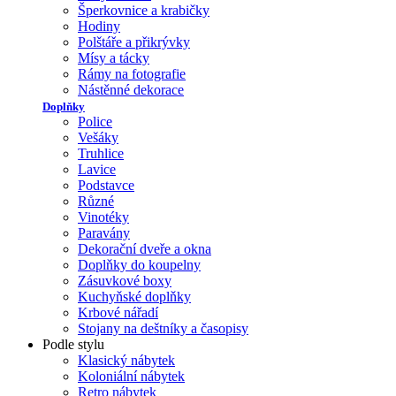
Šperkovnice a krabičky
Hodiny
Polštáře a přikrývky
Mísy a tácky
Rámy na fotografie
Nástěnné dekorace
Doplňky
Police
Vešáky
Truhlice
Lavice
Podstavce
Různé
Vinotéky
Paravány
Dekorační dveře a okna
Doplňky do koupelny
Zásuvkové boxy
Kuchyňské doplňky
Krbové nářadí
Stojany na deštníky a časopisy
Podle stylu
Klasický nábytek
Koloniální nábytek
Retro nábytek