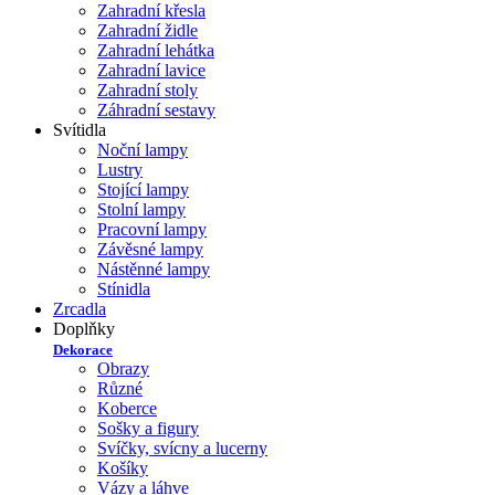
Zahradní křesla
Zahradní židle
Zahradní lehátka
Zahradní lavice
Zahradní stoly
Záhradní sestavy
Svítidla
Noční lampy
Lustry
Stojící lampy
Stolní lampy
Pracovní lampy
Závěsné lampy
Nástěnné lampy
Stínidla
Zrcadla
Doplňky
Dekorace
Obrazy
Různé
Koberce
Sošky a figury
Svíčky, svícny a lucerny
Košíky
Vázy a láhve