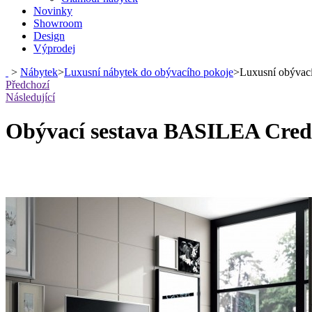
Novinky
Showroom
Design
Výprodej
>
Nábytek
>
Luxusní nábytek do obývacího pokoje
>
Luxusní obývací
Předchozí
Následující
Obývací sestava BASILEA Cre