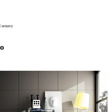
 sestavy
do