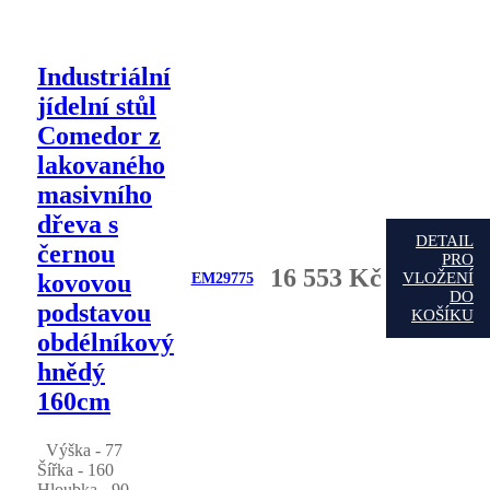
Industriální
jídelní stůl
Comedor z
lakovaného
masivního
dřeva s
DETAIL
černou
PRO
16 553 Kč
kovovou
VLOŽENÍ
EM29775
DO
podstavou
KOŠÍKU
obdélníkový
hnědý
160cm
Výška - 77
Šířka - 160
Hloubka - 90