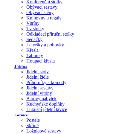
Konferenční stolky
Obývací sestavy
Obývací stěny
Knihovny a regály
Vitríny
Tv stolky
Odkládací příruční stolky
Sedačky
Lenošky a pohovky
Křesla
Taburety
Houpací křesla
Jídelna
Jídelní stoly
Jídelní židle
Příborníky a komody
Jídelní sestavy
Jídelní vitríny
Barový nábytek
Kuchyňské doplňky
Luxusní jídelní lavice
Ložnice
Postele
Skříně
Ložnicové sestavy