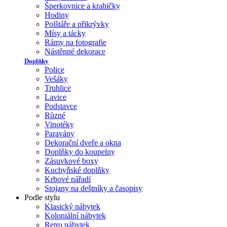
Šperkovnice a krabičky
Hodiny
Polštáře a přikrývky
Mísy a tácky
Rámy na fotografie
Nástěnné dekorace
Doplňky
Police
Vešáky
Truhlice
Lavice
Podstavce
Různé
Vinotéky
Paravány
Dekorační dveře a okna
Doplňky do koupelny
Zásuvkové boxy
Kuchyňské doplňky
Krbové nářadí
Stojany na deštníky a časopisy
Podle stylu
Klasický nábytek
Koloniální nábytek
Retro nábytek