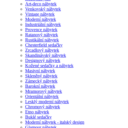
Art-deco nábytek
Venkovský nábytek
Vintage nábytek
Moderní nábytek
Industriální nábytek
Provence nábytek
Ratanový nábytek
Rustikální nábytek
Chesterfield sedačky
Zrcadlový nábytek
Skandinávský nábytek
Designový nábytek
Kožené sedačky a nábytek
Masivní nábytek
Skleněný nábytek
Zámecký nábytek
Barokní nábytek
Mramorový nábytek
Orientální nábytek
Lesklý moderní nábytek
Chromový nábytek
Etno nábytek
Buklé sedačky
Moderní nábytek - italský design
Glamour nábytek