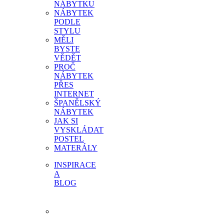
NÁBYTKU
NÁBYTEK
PODLE
STYLU
MĚLI
BYSTE
VĚDĚT
PROČ
NÁBYTEK
PŘES
INTERNET
ŠPANĚLSKÝ
NÁBYTEK
JAK SI
VYSKLÁDAT
POSTEL
MATERÁLY
INSPIRACE
A
BLOG