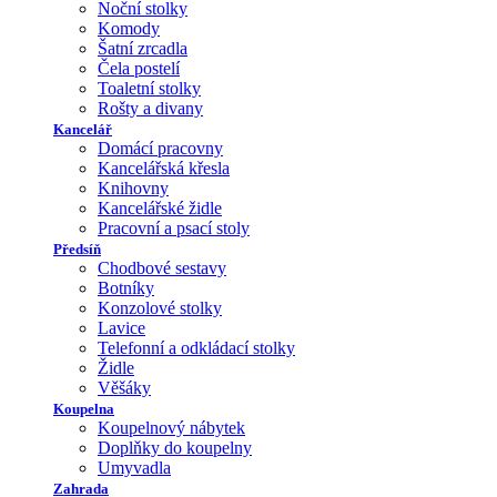
Noční stolky
Komody
Šatní zrcadla
Čela postelí
Toaletní stolky
Rošty a divany
Kancelář
Domácí pracovny
Kancelářská křesla
Knihovny
Kancelářské židle
Pracovní a psací stoly
Předsíň
Chodbové sestavy
Botníky
Konzolové stolky
Lavice
Telefonní a odkládací stolky
Židle
Věšáky
Koupelna
Koupelnový nábytek
Doplňky do koupelny
Umyvadla
Zahrada