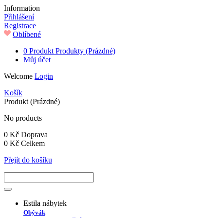
Information
Přihlášení
Registrace
Oblíbené
0
Produkt
Produkty
(Prázdné)
Můj účet
Welcome
Login
Košík
Produkt
(Prázdné)
No products
0 Kč
Doprava
0 Kč
Celkem
Přejít do košíku
Estila nábytek
Obývák