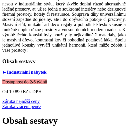
nesou v industriálním stylu, který skvěle doplní různé alternativně
laděné prostory, ať už se jedná o soukromé interiéry nebo designové
firemní prostory, hotely či restaurace. Souprava díky univerzálnímu
složení zapadne do jídelny, ale i do obývacího pokoje či pracovny.
Masivní stůl, unikátní art deco regály a pohodlné křeslo vkusně a
funkčně doplní různé prostory a vnesou do nich moderní nádech. K
výrobě těchto kousků byly použity ty nejkvalitnější materiály, jako
je masivní dřevo, kontrastní kov či pohodlná potahová látka. Spolu
jednotlivé kousky vytváří unikátní harmonii, která může zdobit i
vaše prostory!
Obsah sestavy
►Industriální nábytek
Dostupnost do 2-6 týdnů
Od 19 890 Kč
s DPH
Záruka nejnižší ceny
Záruka vrácení peněz
Obsah sestavy