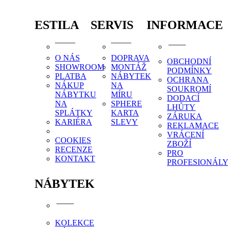
ESTILA
SERVIS
INFORMACE
O NÁS
DOPRAVA
OBCHODNÍ
SHOWROOM
MONTÁŽ
PODMÍNKY
PLATBA
NÁBYTEK
OCHRANA
NÁKUP
NA
SOUKROMÍ
NÁBYTKU
MÍRU
DODACÍ
NA
SPHERE
LHŮTY
SPLÁTKY
KARTA
ZÁRUKA
KARIÉRA
SLEVY
REKLAMACE
VRÁCENÍ
COOKIES
ZBOŽÍ
RECENZE
PRO
KONTAKT
PROFESIONÁL
NÁBYTEK
KOLEKCE