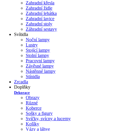
Zahradní křesla
Zahradní židle
Zahradní lehátka
Zahradní lavice
Zahradní stoly
Záhradní sestavy
Svítidla
Noční lampy
Lustry
Stojící lampy
Stolní lampy
Pracovní lampy
Závěsné lampy
Nástěnné lampy
Stínidla
Zrcadla
Doplňky
Dekorace
Obrazy
Různé
Koberce
Sošky a figury
Svíčky, svícny a lucerny
Košíky
Vázy a láhve