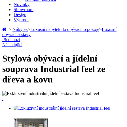
Novinky
Showroom
Design
Výprodej
>
Nábytek
>
Luxusní nábytek do obývacího pokoje
>
Luxusní
obývací sestavy
Předchozí
Následující
Stylová obývací a jídelní
souprava Industrial feel ze
dřeva a kovu