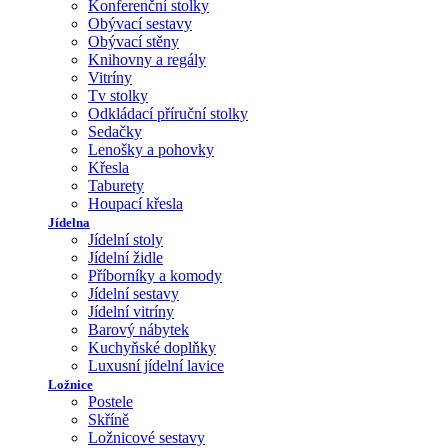
Konferenční stolky
Obývací sestavy
Obývací stěny
Knihovny a regály
Vitríny
Tv stolky
Odkládací příruční stolky
Sedačky
Lenošky a pohovky
Křesla
Taburety
Houpací křesla
Jídelna
Jídelní stoly
Jídelní židle
Příborníky a komody
Jídelní sestavy
Jídelní vitríny
Barový nábytek
Kuchyňské doplňky
Luxusní jídelní lavice
Ložnice
Postele
Skříně
Ložnicové sestavy