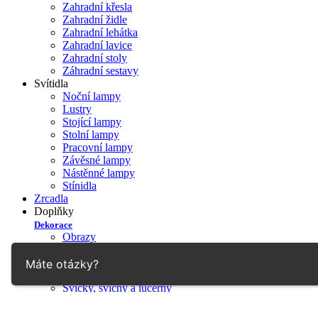
Zahradní křesla
Zahradní židle
Zahradní lehátka
Zahradní lavice
Zahradní stoly
Záhradní sestavy
Svítidla
Noční lampy
Lustry
Stojící lampy
Stolní lampy
Pracovní lampy
Závěsné lampy
Nástěnné lampy
Stínidla
Zrcadla
Doplňky
Dekorace
Obrazy
Různé
Koberce
Máte otázky?
Sošky a figury
Svíčky, svícny a lucerny
Košíky
Vázy a láhve