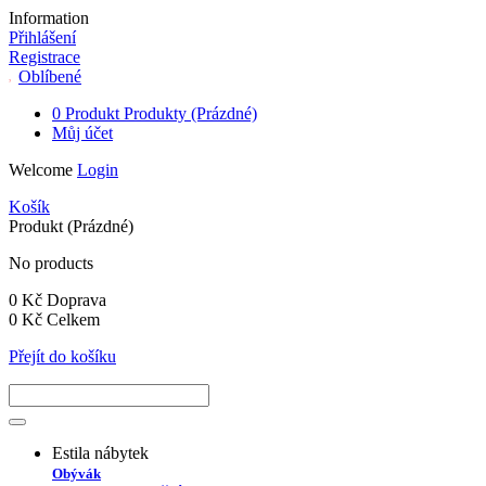
Information
Přihlášení
Registrace
Oblíbené
0
Produkt
Produkty
(Prázdné)
Můj účet
Welcome
Login
Košík
Produkt
(Prázdné)
No products
0 Kč
Doprava
0 Kč
Celkem
Přejít do košíku
Estila nábytek
Obývák