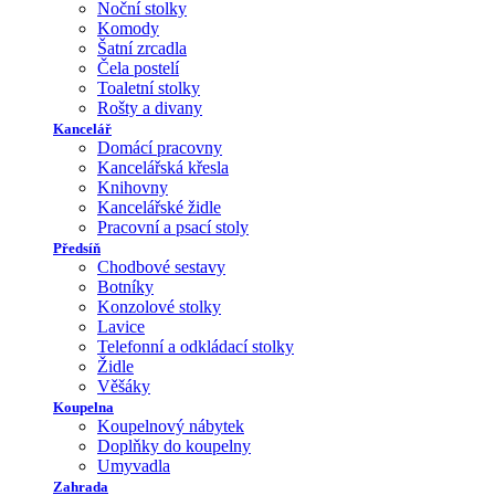
Noční stolky
Komody
Šatní zrcadla
Čela postelí
Toaletní stolky
Rošty a divany
Kancelář
Domácí pracovny
Kancelářská křesla
Knihovny
Kancelářské židle
Pracovní a psací stoly
Předsíň
Chodbové sestavy
Botníky
Konzolové stolky
Lavice
Telefonní a odkládací stolky
Židle
Věšáky
Koupelna
Koupelnový nábytek
Doplňky do koupelny
Umyvadla
Zahrada