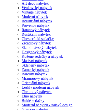
Art-deco nábytek
Venkovský nábytek
Vintage nábytek
Moderní nábytek
Industriální nábytek
Provence nábytek
Ratanový nábytek
Rustikální nábytek
Chesterfield sedačky
Zrcadlový nábytek
Skandinávský nábytek
Designový nábytek
Kožené sedačky a nábytek
Masivní nábytek
Skleněný nábytek
Zámecký nábytek
Barokní nábytek
Mramorový nábytek
Orientální nábytek
Lesklý moderní nábytek
Chromový nábytek
Etno nábytek
Buklé sedačky
Moderní nábytek - italský design
Glamour nábytek