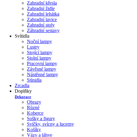
Zahradní křesla
Zahradní židle
Zahradní lehátka
Zahradní lavice
Zahradní stoly
Záhradní sestavy
Svítidla
Noční lampy
Lustry
Stojící lampy
Stolní lampy
Pracovní lampy
Závěsné lampy
Nástěnné lampy
Stínidla
Zrcadla
Doplňky
Dekorace
Obrazy
Různé
Koberce
Sošky a figury
Svíčky, svícny a lucerny
Košíky
Vázy a láhve