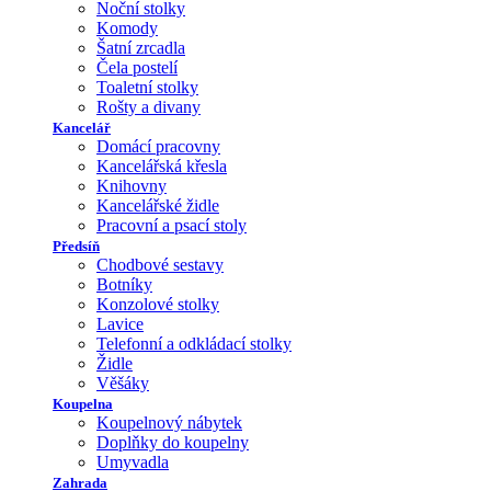
Noční stolky
Komody
Šatní zrcadla
Čela postelí
Toaletní stolky
Rošty a divany
Kancelář
Domácí pracovny
Kancelářská křesla
Knihovny
Kancelářské židle
Pracovní a psací stoly
Předsíň
Chodbové sestavy
Botníky
Konzolové stolky
Lavice
Telefonní a odkládací stolky
Židle
Věšáky
Koupelna
Koupelnový nábytek
Doplňky do koupelny
Umyvadla
Zahrada