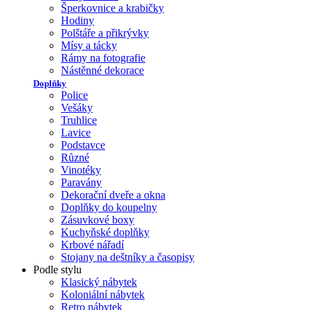
Šperkovnice a krabičky
Hodiny
Polštáře a přikrývky
Mísy a tácky
Rámy na fotografie
Nástěnné dekorace
Doplňky
Police
Vešáky
Truhlice
Lavice
Podstavce
Různé
Vinotéky
Paravány
Dekorační dveře a okna
Doplňky do koupelny
Zásuvkové boxy
Kuchyňské doplňky
Krbové nářadí
Stojany na deštníky a časopisy
Podle stylu
Klasický nábytek
Koloniální nábytek
Retro nábytek