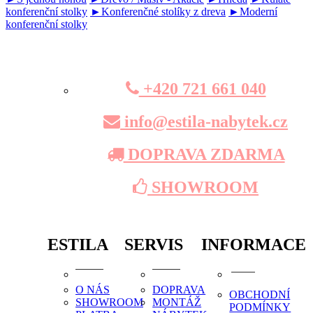
konferenční stolky
►Konferenčné stolíky z dreva
►Moderní
konferenční stolky
+420 721 661 040
info@estila-nabytek.cz
DOPRAVA ZDARMA
SHOWROOM
ESTILA
SERVIS
INFORMACE
O NÁS
DOPRAVA
OBCHODNÍ
SHOWROOM
MONTÁŽ
PODMÍNKY