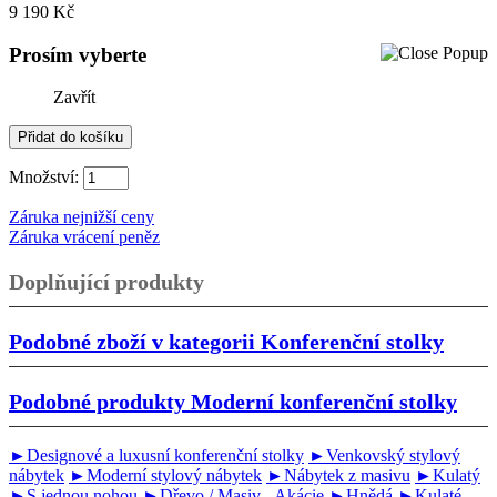
9 190 Kč
Prosím vyberte
Zavřít
Množství:
Záruka nejnižší ceny
Záruka vrácení peněz
Doplňující produkty
Podobné zboží v kategorii
Konferenční stolky
Podobné produkty
Moderní konferenční stolky
►Designové a luxusní konferenční stolky
►Venkovský stylový
nábytek
►Moderní stylový nábytek
►Nábytek z masivu
►Kulatý
►S jednou nohou
►Dřevo / Masiv - Akácie
►Hnědá
►Kulaté