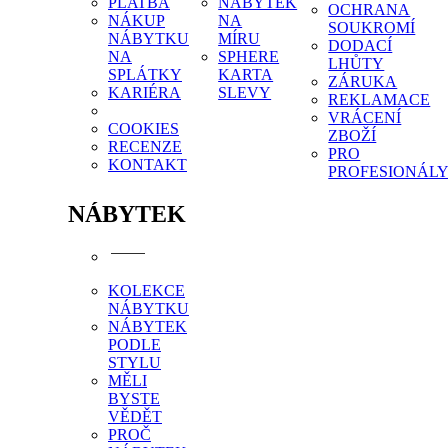
PLATBA
NÁBYTEK
OCHRANA
NÁKUP
NA
SOUKROMÍ
NÁBYTKU
MÍRU
DODACÍ
NA
SPHERE
LHŮTY
SPLÁTKY
KARTA
ZÁRUKA
KARIÉRA
SLEVY
REKLAMACE
VRÁCENÍ
COOKIES
ZBOŽÍ
RECENZE
PRO
KONTAKT
PROFESIONÁL
NÁBYTEK
KOLEKCE
NÁBYTKU
NÁBYTEK
PODLE
STYLU
MĚLI
BYSTE
VĚDĚT
PROČ