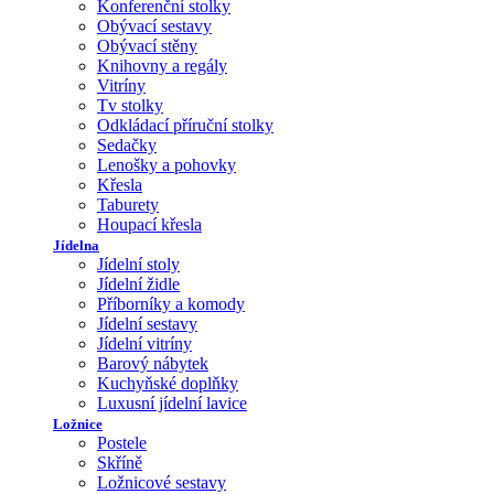
Konferenční stolky
Obývací sestavy
Obývací stěny
Knihovny a regály
Vitríny
Tv stolky
Odkládací příruční stolky
Sedačky
Lenošky a pohovky
Křesla
Taburety
Houpací křesla
Jídelna
Jídelní stoly
Jídelní židle
Příborníky a komody
Jídelní sestavy
Jídelní vitríny
Barový nábytek
Kuchyňské doplňky
Luxusní jídelní lavice
Ložnice
Postele
Skříně
Ložnicové sestavy