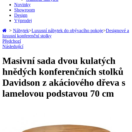
Novinky
Showroom
Design
Výprodej
>
Nábytek
>
Luxusní nábytek do obývacího pokoje
>
Designové a
luxusní konferenční stolky
Předchozí
Následující
Masivní sada dvou kulatých
hnědých konferenčních stolků
Davidson z akáciového dřeva s
lamelovou podstavou 70 cm