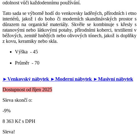
odolnost vůči každodennímu používání.
Tato sada se výborně hodí do venkovsky laděných, přírodních i etno
interiérů, jakož i do boho či moderních skandinávských prostor s
důrazem na organické materiály. Skvěle se kombinuje s křesly s
ratanovými nebo látkovými potahy, přírodními koberci, textiliemi v
béžových, zemitě hnědých nebo olivových tónech, jakož is doplňky
z kovu, keramiky nebo skla.
Výška
- 45
Průměr
- 70
►Venkovský nábytek
►Moderní nábytek
►Masivní nábytek
Dostupnost od říjen 2025
Sleva skončí o:
-9%
8 363 Kč
s DPH
Sleva!