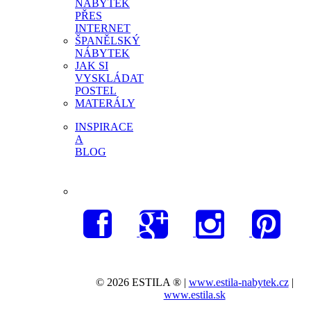
NÁBYTEK
PŘES
INTERNET
ŠPANĚLSKÝ
NÁBYTEK
JAK SI
VYSKLÁDAT
POSTEL
MATERÁLY
INSPIRACE
A
BLOG
© 2026 ESTILA ® |
www.estila-nabytek.cz
|
www.estila.sk