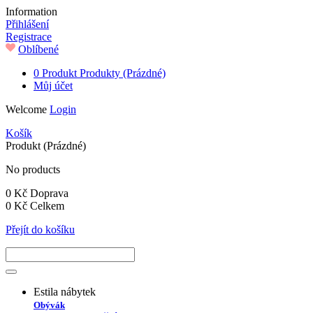
Information
Přihlášení
Registrace
Oblíbené
0
Produkt
Produkty
(Prázdné)
Můj účet
Welcome
Login
Košík
Produkt
(Prázdné)
No products
0 Kč
Doprava
0 Kč
Celkem
Přejít do košíku
Estila nábytek
Obývák