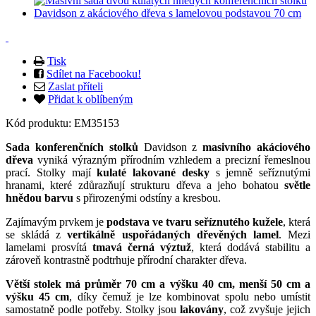
Tisk
Sdílet na Facebooku!
Zaslat příteli
Přidat k oblíbeným
Kód produktu:
EM35153
Sada konferenčních stolků
Davidson z
masivního akáciového
dřeva
vyniká výrazným přírodním vzhledem a precizní řemeslnou
prací. Stolky mají
kulaté lakované desky
s jemně seříznutými
hranami, které zdůrazňují strukturu dřeva a jeho bohatou
světle
hnědou barvu
s přirozenými odstíny a kresbou.
Zajímavým prvkem je
podstava ve tvaru seříznutého kužele
, která
se skládá z
vertikálně uspořádaných dřevěných lamel
. Mezi
lamelami prosvítá
tmavá černá výztuž
, která dodává stabilitu a
zároveň kontrastně podtrhuje přírodní charakter dřeva.
Větší stolek má průměr 70 cm a výšku 40 cm, menší 50 cm a
výšku 45 cm
, díky čemuž je lze kombinovat spolu nebo umístit
samostatně podle potřeby. Stolky jsou
lakovány
, což zvyšuje jejich