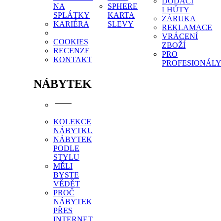
DODACÍ
NA
SPHERE
LHŮTY
SPLÁTKY
KARTA
ZÁRUKA
KARIÉRA
SLEVY
REKLAMACE
VRÁCENÍ
COOKIES
ZBOŽÍ
RECENZE
PRO
KONTAKT
PROFESIONÁL
NÁBYTEK
KOLEKCE
NÁBYTKU
NÁBYTEK
PODLE
STYLU
MĚLI
BYSTE
VĚDĚT
PROČ
NÁBYTEK
PŘES
INTERNET