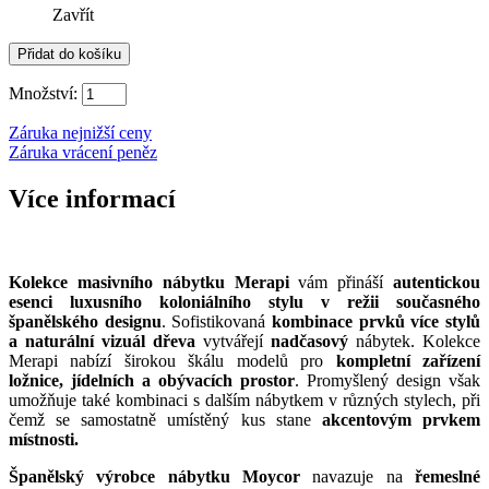
Zavřít
Množství:
Záruka nejnižší ceny
Záruka vrácení peněz
Více informací
Kolekce masivního nábytku Merapi
vám přináší
autentickou
esenci luxusního koloniálního stylu v režii současného
španělského designu
. Sofistikovaná
kombinace prvků více stylů
a naturální vizuál dřeva
vytvářejí
nadčasový
nábytek. Kolekce
Merapi nabízí širokou škálu modelů pro
kompletní zařízení
ložnice, jídelních a obývacích prostor
. Promyšlený design však
umožňuje také kombinaci s dalším nábytkem v různých stylech, při
čemž se samostatně umístěný kus stane
akcentovým prvkem
místnosti.
Španělský výrobce nábytku Moycor
navazuje na
řemeslné