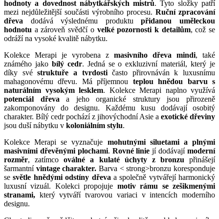
hodnoty a dovednost nábytkářských mistrů
. Tyto složky patří
mezi nejdůležitější součásti výrobního procesu.
Ruční zpracování
dřeva
dodává výslednému produktu
přidanou uměleckou
hodnotu
a zároveň svědčí o
velké pozornosti k detailům
, což se
odráží na vysoké kvalitě nábytku.
Kolekce Merapi je vyrobena z
masivního dřeva mindi
, také
známého jako
bílý cedr
. Jedná se o exkluzivní materiál, který je
díky své
struktuře a tvrdosti
často přirovnáván k luxusnímu
mahagonovému dřevu. Má příjemnou
teplou hnědou barvu s
naturálním vysokým lesklem
. Kolekce Merapi naplno využívá
potenciál dřeva
a jeho organické struktury jsou přirozeně
zakomponovány do designu. Každému kusu dodávají osobitý
charakter. Bílý cedr pochází z jihovýchodní Asie a
exotické dřeviny
jsou duší nábytku v
koloniálním stylu
.
Kolekce Merapi se vyznačuje
mohutnými siluetami a plnými
masivními dřevěnými plochami
.
Rovné linie
jí dodávají
moderní
rozměr
, zatímco
oválné a kulaté úchyty z bronzu
přinášejí
šarmantní
vintage charakter.
Barva < strong>bronzu koresponduje
se
světle hnědými odstíny dřeva
a společně vytvářejí harmonický
luxusní vizuál. Kolekci propojuje
motiv rámu se zešikmenými
stranami,
který vytváří tvarovou variaci v intencích moderního
designu.