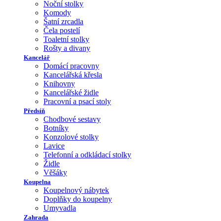
Noční stolky
Komody
Šatní zrcadla
Čela postelí
Toaletní stolky
Rošty a divany
Kancelář
Domácí pracovny
Kancelářská křesla
Knihovny
Kancelářské židle
Pracovní a psací stoly
Předsíň
Chodbové sestavy
Botníky
Konzolové stolky
Lavice
Telefonní a odkládací stolky
Židle
Věšáky
Koupelna
Koupelnový nábytek
Doplňky do koupelny
Umyvadla
Zahrada