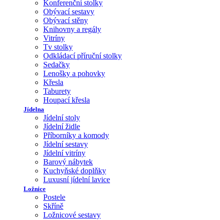
Konferenční stolky
Obývací sestavy
Obývací stěny
Knihovny a regály
Vitríny
Tv stolky
Odkládací příruční stolky
Sedačky
Lenošky a pohovky
Křesla
Taburety
Houpací křesla
Jídelna
Jídelní stoly
Jídelní židle
Příborníky a komody
Jídelní sestavy
Jídelní vitríny
Barový nábytek
Kuchyňské doplňky
Luxusní jídelní lavice
Ložnice
Postele
Skříně
Ložnicové sestavy