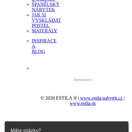
ŠPANĚLSKÝ
NÁBYTEK
JAK SI
VYSKLÁDAT
POSTEL
MATERÁLY
INSPIRACE
A
BLOG
© 2026 ESTILA ® |
www.estila-nabytek.cz
|
www.estila.sk
Máte otázky?