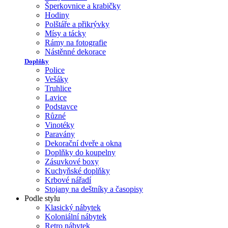
Šperkovnice a krabičky
Hodiny
Polštáře a přikrývky
Mísy a tácky
Rámy na fotografie
Nástěnné dekorace
Doplňky
Police
Vešáky
Truhlice
Lavice
Podstavce
Různé
Vinotéky
Paravány
Dekorační dveře a okna
Doplňky do koupelny
Zásuvkové boxy
Kuchyňské doplňky
Krbové nářadí
Stojany na deštníky a časopisy
Podle stylu
Klasický nábytek
Koloniální nábytek
Retro nábytek