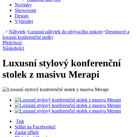
Novinky
Showroom
Design
Výprodej
>
Nábytek
>
Luxusní nábytek do obývacího pokoje
>
Designové a
luxusní konferenční stolky
Předchozí
Následující
Luxusní stylový konferenční
stolek z masivu Merapi
Tisk
Sdílet na Facebooku!
Zaslat příteli