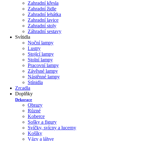
Zahradní křesla
Zahradní židle
Zahradní lehátka
Zahradní lavice
Zahradní stoly
Záhradní sestavy
Svítidla
Noční lampy
Lustry
Stojící lampy
Stolní lampy
Pracovní lampy
Závěsné lampy
Nástěnné lampy
Stínidla
Zrcadla
Doplňky
Dekorace
Obrazy
Různé
Koberce
Sošky a figury
Svíčky, svícny a lucerny
Košíky
Vázy a láhve