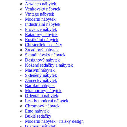
Art-deco nábytek
Venkovský nábytek
Vintage nábytek
Moderní nábytek
Industriální nábytek
Provence nábytek
Ratanový nábytek
Rustikální nábytek
Chesterfield sedačky
Zrcadlový nábytek
Skandinávský nábytek
Designový nábytek
Kožené sedačky a nábytek
Masivní nábytek
Skleněný nábytek
Zámecký nábytek
Barokní nábytek
Mramorový nábytek
Orientální nábytek
Lesklý moderní nábytek
Chromový nábytek
Etno nábytek
Buklé sedačky
Moderní nábytek - italský design
Glamour nábytek