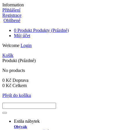
Information
Přihlášení
Registrace
Oblíbené
0
Produkt
Produkty
(Prázdné)
Můj účet
Welcome
Login
Košík
Produkt
(Prázdné)
No products
0 Kč
Doprava
0 Kč
Celkem
Přejít do košíku
Estila nábytek
Obývák