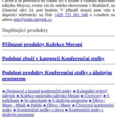
Chcete-li se přesvědčit na vlastní oči o kvalitě a vzhledu masivního
nábytku Moycor, zveme vás do našeho showroomu v Bratislavě, na
Zámecké ulici 24, pod hradem. V případě dotazů jsme vám k
dispozici telefonicky na čísle
+420 721 661 040
a e-mailem na
adrese
info@estila-nabytek.cz
.
Doplňující produkty
Příbuzné produkty
Kolekce Merapi
Podobné zboží v kategorii
Konferenční stolky
Podobné produkty
Konferenční stolky s úložným
prostorem
►Designové a luxusní konferenční stolky
►Koloniální stylový
nábytek
►Kolekce masivního nábytku Merapi
►Čtvercový
►S
nožičkami
►Se zásuvkami
►S úložným prostorem
►Dřevo /
Masiv - Mindi
►Hnědá
►Dřevo / Masiv
►Čtvercové konferenční
stolky
►Konferenčné stolíky z dreva
►Konferenční stolky s
úložným prostorem