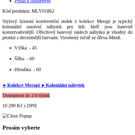
Přidat k oblíbeným
Kód produktu:
MLV01862
Stylový luxusní konferenční stolek z kolekce Merapi je typický
koloniální masivní nábytek pro lidi, kteří jsou barevně
konzervativnější. Ořechový barevný nádech nábytku je vhodný do
prostor s decentnější barvami. Vyrobený ručně ze dřeva Mindi.
Výška
- 45
Šířka
- 60
Hloubka
- 60
►Kolekce Merapi
►Koloniální nábytek
Dostupnost do 2-6 týdnů
10 290 Kč
s DPH
Prosím vyberte