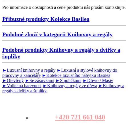
Pro informace o dostupnosti a ceně produktu nás prosím kontaktujte.
Příbuzné produkty
Kolekce Basilea
Podobné zboží v kategorii
Knihovny a regály
Podobné produkty
Knihovny a regály s dvířky a
šuplíky
►Luxusní knihovny a regály
►Luxusní a stylové knihovny do
pracovny a kanceláře
►Kolekce luxusního nábytku Basilea
►Otevřený
►Se zásuvkami
►S poličkami
►Dřevo / Masiv
►Volitelná barevnost
►Knihovny a regály ze dřeva
►Knihovny a
regály s dvířky a šuplíky
+420 721 661 040