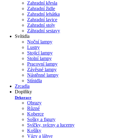
Zahradní křesla
Zahradní židle
Zahradní lehátka
Zahradní lavice
Zahradní stoly
Záhradní sestavy
Svítidla
Noční lampy
Lustry
Stojící lampy
Stolní lampy
Pracovní lampy
Závěsné lampy
Nástěnné lampy
Stínidla
Zrcadla
Doplňky
Dekorace
Obrazy
Různé
Koberce
Sošky a figury
Svíčky, svícny a lucerny
Košíky
Vázy a láhve