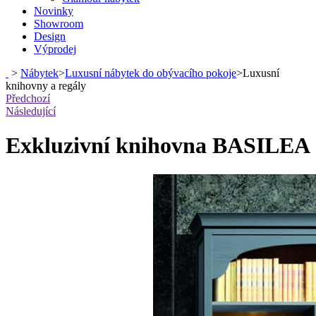
Novinky
Showroom
Design
Výprodej
>
Nábytek
>
Luxusní nábytek do obývacího pokoje
>
Luxusní
knihovny a regály
Předchozí
Následující
Exkluzivní knihovna BASILEA