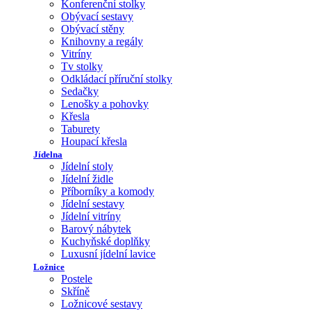
Konferenční stolky
Obývací sestavy
Obývací stěny
Knihovny a regály
Vitríny
Tv stolky
Odkládací příruční stolky
Sedačky
Lenošky a pohovky
Křesla
Taburety
Houpací křesla
Jídelna
Jídelní stoly
Jídelní židle
Příborníky a komody
Jídelní sestavy
Jídelní vitríny
Barový nábytek
Kuchyňské doplňky
Luxusní jídelní lavice
Ložnice
Postele
Skříně
Ložnicové sestavy