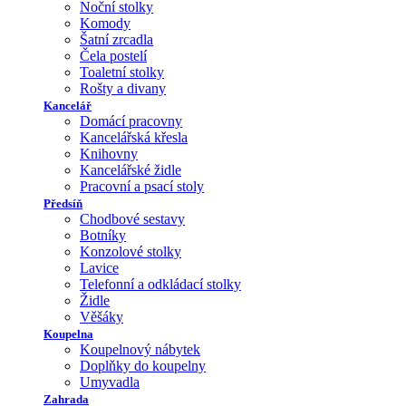
Noční stolky
Komody
Šatní zrcadla
Čela postelí
Toaletní stolky
Rošty a divany
Kancelář
Domácí pracovny
Kancelářská křesla
Knihovny
Kancelářské židle
Pracovní a psací stoly
Předsíň
Chodbové sestavy
Botníky
Konzolové stolky
Lavice
Telefonní a odkládací stolky
Židle
Věšáky
Koupelna
Koupelnový nábytek
Doplňky do koupelny
Umyvadla
Zahrada