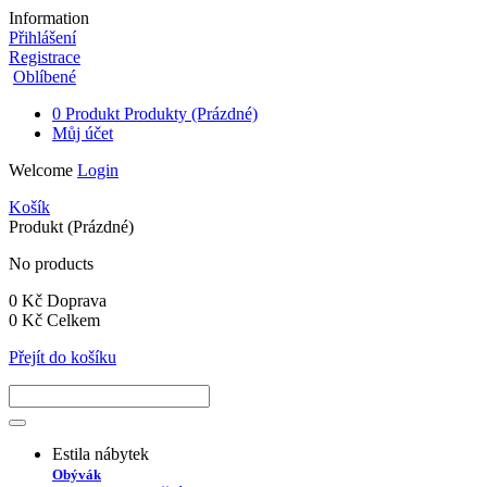
Information
Přihlášení
Registrace
Oblíbené
0
Produkt
Produkty
(Prázdné)
Můj účet
Welcome
Login
Košík
Produkt
(Prázdné)
No products
0 Kč
Doprava
0 Kč
Celkem
Přejít do košíku
Estila nábytek
Obývák