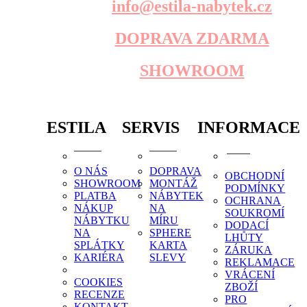
info@estila-nabytek.cz
DOPRAVA ZDARMA
SHOWROOM
ESTILA
SERVIS
INFORMACE
O NÁS
DOPRAVA
OBCHODNÍ
SHOWROOM
MONTÁŽ
PODMÍNKY
PLATBA
NÁBYTEK
OCHRANA
NÁKUP
NA
SOUKROMÍ
NÁBYTKU
MÍRU
DODACÍ
NA
SPHERE
LHŮTY
SPLÁTKY
KARTA
ZÁRUKA
KARIÉRA
SLEVY
REKLAMACE
VRÁCENÍ
COOKIES
ZBOŽÍ
RECENZE
PRO
KONTAKT