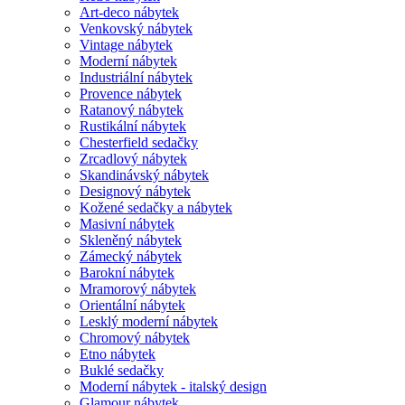
Art-deco nábytek
Venkovský nábytek
Vintage nábytek
Moderní nábytek
Industriální nábytek
Provence nábytek
Ratanový nábytek
Rustikální nábytek
Chesterfield sedačky
Zrcadlový nábytek
Skandinávský nábytek
Designový nábytek
Kožené sedačky a nábytek
Masivní nábytek
Skleněný nábytek
Zámecký nábytek
Barokní nábytek
Mramorový nábytek
Orientální nábytek
Lesklý moderní nábytek
Chromový nábytek
Etno nábytek
Buklé sedačky
Moderní nábytek - italský design
Glamour nábytek