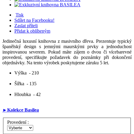
Tisk
Sdílet na Facebooku!
Zaslat příteli
Přidat k oblíbeným
Jedinečná luxusní knihovna z masivního dřeva. Prezentuje typický
španělský design s jemnými maurskými prvky a jednoduchost
inspirovanou severem. Pokud máte zájem o dvou či vícebarevné
provedení, specifikujte požadavek do poznámky při dokončení
objednávky. Na tento výrobek poskytujeme záruku 5 let.
Výška
- 210
Šířka
- 135
Hloubka
- 42
►Kolekce Basilea
Provedení :