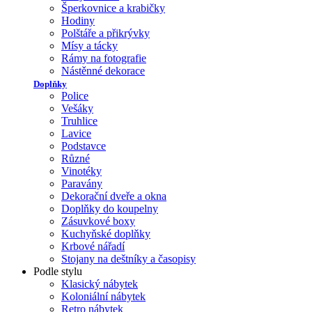
Šperkovnice a krabičky
Hodiny
Polštáře a přikrývky
Mísy a tácky
Rámy na fotografie
Nástěnné dekorace
Doplňky
Police
Vešáky
Truhlice
Lavice
Podstavce
Různé
Vinotéky
Paravány
Dekorační dveře a okna
Doplňky do koupelny
Zásuvkové boxy
Kuchyňské doplňky
Krbové nářadí
Stojany na deštníky a časopisy
Podle stylu
Klasický nábytek
Koloniální nábytek
Retro nábytek