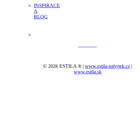
INSPIRACE
A
BLOG
© 2026 ESTILA ® |
www.estila-nabytek.cz
|
www.estila.sk