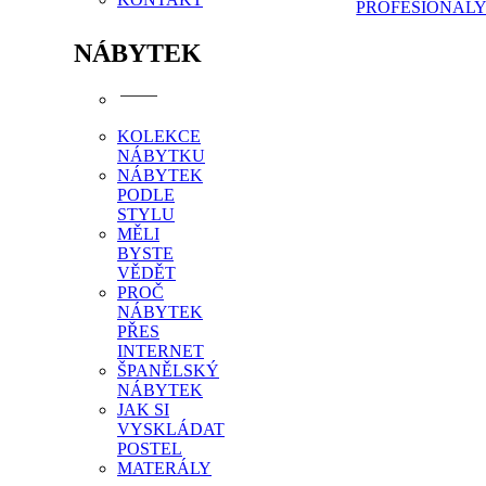
PROFESIONÁL
NÁBYTEK
KOLEKCE
NÁBYTKU
NÁBYTEK
PODLE
STYLU
MĚLI
BYSTE
VĚDĚT
PROČ
NÁBYTEK
PŘES
INTERNET
ŠPANĚLSKÝ
NÁBYTEK
JAK SI
VYSKLÁDAT
POSTEL
MATERÁLY