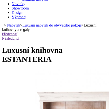
Novinky
Showroom
Design
Výprodej
>
Nábytek
>
Luxusní nábytek do obývacího pokoje
>
Luxusní
knihovny a regály
Předchozí
Následující
Luxusní knihovna
ESTANTERIA