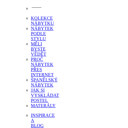
KOLEKCE
NÁBYTKU
NÁBYTEK
PODLE
STYLU
MĚLI
BYSTE
VĚDĚT
PROČ
NÁBYTEK
PŘES
INTERNET
ŠPANĚLSKÝ
NÁBYTEK
JAK SI
VYSKLÁDAT
POSTEL
MATERÁLY
INSPIRACE
A
BLOG