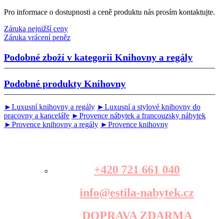
Pro informace o dostupnosti a ceně produktu nás prosím kontaktujte.
Záruka nejnižší ceny
Záruka vrácení peněz
Podobné zboží v kategorii
Knihovny a regály
Podobné produkty
Knihovny
►Luxusní knihovny a regály
►Luxusní a stylové knihovny do
pracovny a kanceláře
►Provence nábytek a francouzsky nábytek
►Provence knihovny a regály
►Provence knihovny
+420 721 661 040
info@estila-nabytek.cz
DOPRAVA ZDARMA