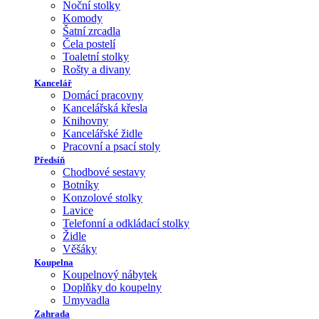
Noční stolky
Komody
Šatní zrcadla
Čela postelí
Toaletní stolky
Rošty a divany
Kancelář
Domácí pracovny
Kancelářská křesla
Knihovny
Kancelářské židle
Pracovní a psací stoly
Předsíň
Chodbové sestavy
Botníky
Konzolové stolky
Lavice
Telefonní a odkládací stolky
Židle
Věšáky
Koupelna
Koupelnový nábytek
Doplňky do koupelny
Umyvadla
Zahrada