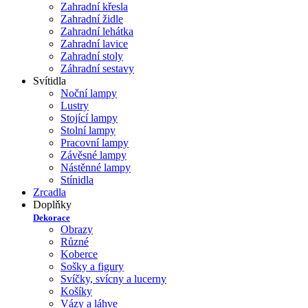
Zahradní křesla
Zahradní židle
Zahradní lehátka
Zahradní lavice
Zahradní stoly
Záhradní sestavy
Svítidla
Noční lampy
Lustry
Stojící lampy
Stolní lampy
Pracovní lampy
Závěsné lampy
Nástěnné lampy
Stínidla
Zrcadla
Doplňky
Dekorace
Obrazy
Různé
Koberce
Sošky a figury
Svíčky, svícny a lucerny
Košíky
Vázy a láhve