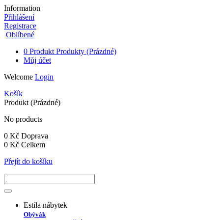
Information
Přihlášení
Registrace
Oblíbené
0
Produkt
Produkty
(Prázdné)
Můj účet
Welcome
Login
Košík
Produkt
(Prázdné)
No products
0 Kč
Doprava
0 Kč
Celkem
Přejít do košíku
Estila nábytek
Obývák