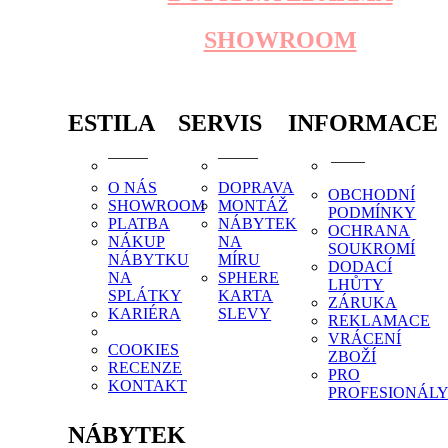
SHOWROOM
ESTILA
SERVIS
INFORMACE
O NÁS
DOPRAVA
OBCHODNÍ
SHOWROOM
MONTÁŽ
PODMÍNKY
PLATBA
NÁBYTEK
OCHRANA
NÁKUP
NA
SOUKROMÍ
NÁBYTKU
MÍRU
DODACÍ
NA
SPHERE
LHŮTY
SPLÁTKY
KARTA
ZÁRUKA
KARIÉRA
SLEVY
REKLAMACE
VRÁCENÍ
COOKIES
ZBOŽÍ
RECENZE
PRO
KONTAKT
PROFESIONÁL
NÁBYTEK