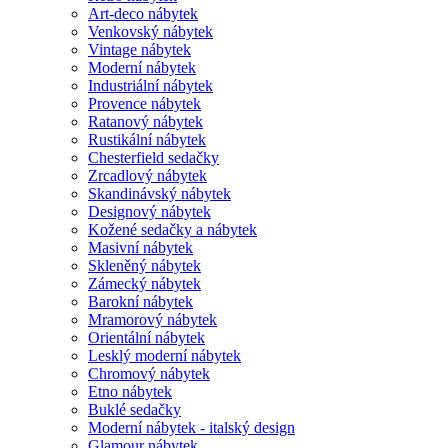
Art-deco nábytek
Venkovský nábytek
Vintage nábytek
Moderní nábytek
Industriální nábytek
Provence nábytek
Ratanový nábytek
Rustikální nábytek
Chesterfield sedačky
Zrcadlový nábytek
Skandinávský nábytek
Designový nábytek
Kožené sedačky a nábytek
Masivní nábytek
Skleněný nábytek
Zámecký nábytek
Barokní nábytek
Mramorový nábytek
Orientální nábytek
Lesklý moderní nábytek
Chromový nábytek
Etno nábytek
Buklé sedačky
Moderní nábytek - italský design
Glamour nábytek