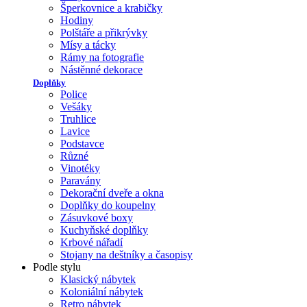
Šperkovnice a krabičky
Hodiny
Polštáře a přikrývky
Mísy a tácky
Rámy na fotografie
Nástěnné dekorace
Doplňky
Police
Vešáky
Truhlice
Lavice
Podstavce
Různé
Vinotéky
Paravány
Dekorační dveře a okna
Doplňky do koupelny
Zásuvkové boxy
Kuchyňské doplňky
Krbové nářadí
Stojany na deštníky a časopisy
Podle stylu
Klasický nábytek
Koloniální nábytek
Retro nábytek