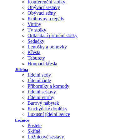
Konferenční stolky
Obývací sestavy
Obývací stěny
Knihovny a regály
Vitríny
Tv stolky
Odkládací příruční stolky
Sedačky
Lenošky a pohovky
Křesla
Taburety
Houpací křesla
Jídelna
Jídelní stoly
Jídelní židle
Příborníky a komody
Jídelní sestavy
Jídelní vitríny
Barový nábytek
Kuchyňské doplňky
Luxusní jídelní lavice
Ložnice
Postele
Skříně
Ložnicové sestavy