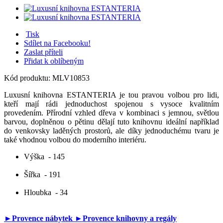
Tisk
Sdílet na Facebooku!
Zaslat příteli
Přidat k oblíbeným
Kód produktu:
MLV10853
Luxusní knihovna ESTANTERIA je tou pravou volbou pro lidi,
kteří mají rádi jednoduchost spojenou s vysoce kvalitním
provedením. Přírodní vzhled dřeva v kombinaci s jemnou, světlou
barvou, doplněnou o pětinu dělají tuto knihovnu ideální například
do venkovsky laděných prostorů, ale díky jednoduchému tvaru je
také vhodnou volbou do moderního interiéru.
Výška
- 145
Šířka
- 191
Hloubka
- 34
►Provence nábytek
►Provence knihovny a regály