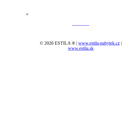
© 2026 ESTILA ® |
www.estila-nabytek.cz
|
www.estila.sk