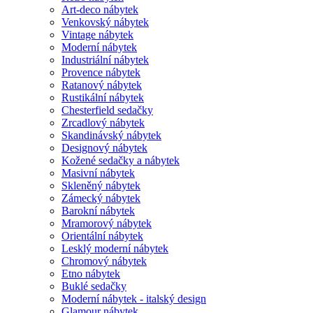
Art-deco nábytek
Venkovský nábytek
Vintage nábytek
Moderní nábytek
Industriální nábytek
Provence nábytek
Ratanový nábytek
Rustikální nábytek
Chesterfield sedačky
Zrcadlový nábytek
Skandinávský nábytek
Designový nábytek
Kožené sedačky a nábytek
Masivní nábytek
Skleněný nábytek
Zámecký nábytek
Barokní nábytek
Mramorový nábytek
Orientální nábytek
Lesklý moderní nábytek
Chromový nábytek
Etno nábytek
Buklé sedačky
Moderní nábytek - italský design
Glamour nábytek