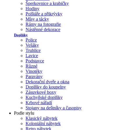
Šperkovnice a krabičky
Hodiny
Polštáře a přikrývky
Mísy a tácky
Rámy na fotografie
Nástěnné dekorace
Doplňky
Police
Vešáky
Truhlice
Lavice
Podstavce
Různé
Vinotéky
Paravány
Dekorační dveře a okna
Doplňky do koupelny
Zásuvkové boxy
Kuchyňské doplňky
Krbové nářadí
Stojany na deštníky a časopisy
Podle stylu
Klasický nábytek
Koloniální nábytek
Retro nábytek