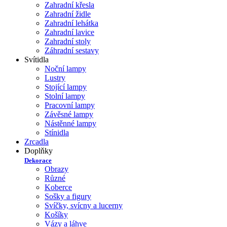
Zahradní křesla
Zahradní židle
Zahradní lehátka
Zahradní lavice
Zahradní stoly
Záhradní sestavy
Svítidla
Noční lampy
Lustry
Stojící lampy
Stolní lampy
Pracovní lampy
Závěsné lampy
Nástěnné lampy
Stínidla
Zrcadla
Doplňky
Dekorace
Obrazy
Různé
Koberce
Sošky a figury
Svíčky, svícny a lucerny
Košíky
Vázy a láhve