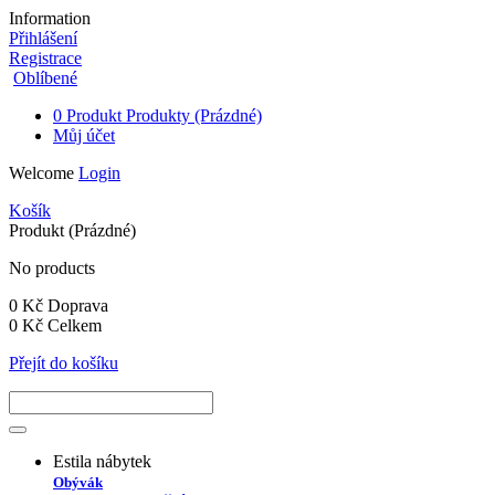
Information
Přihlášení
Registrace
Oblíbené
0
Produkt
Produkty
(Prázdné)
Můj účet
Welcome
Login
Košík
Produkt
(Prázdné)
No products
0 Kč
Doprava
0 Kč
Celkem
Přejít do košíku
Estila nábytek
Obývák