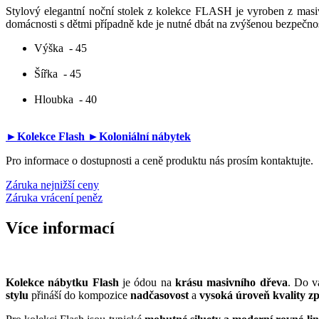
Stylový elegantní noční stolek z kolekce FLASH je vyroben z mas
domácnosti s dětmi případně kde je nutné dbát na zvýšenou bezpečnost
Výška
- 45
Šířka
- 45
Hloubka
- 40
►Kolekce Flash
►Koloniální nábytek
Pro informace o dostupnosti a ceně produktu nás prosím kontaktujte.
Záruka nejnižší ceny
Záruka vrácení peněz
Více informací
Kolekce nábytku Flash
je ódou na
krásu masivního dřeva
. Do v
stylu
přináší do kompozice
nadčasovost
a
vysoká úroveň kvality z