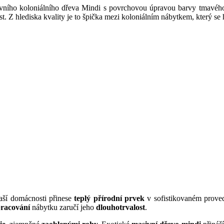
ivního koloniálního dřeva Mindi s povrchovou úpravou barvy tmavého
. Z hlediska kvality je to špička mezi koloniálním nábytkem, který se
aší domácnosti přinese
teplý přírodní prvek
v sofistikovaném prove
pracování
nábytku zaručí jeho
dlouhotrvalost
.