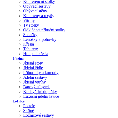
Konferenční stolky
Obývací sestavy
Obývací stěny
Knihovny a regály
Vitríny
Tv stolky
Odkládací příruční stolky
Sedačky
Lenošky a pohovky
Křesla
Taburety
Houpací křesla
Jídelna
Jídelní stoly
Jídelní židle
Příborníky a komody
Jídelní sestavy
Jídelní vitríny
Barový nábytek
Kuchyňské doplňky
Luxusní jídelní lavice
Ložnice
Postele
Skříně
Ložnicové sestavy