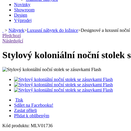
Novinky
Showroom
Design
Výprodej
>
Nábytek
>
Luxusní nábytek do ložnice
>
Designové a luxusní noční 
Předchozí
Následující
Stylový koloniální noční stolek
Tisk
Sdílet na Facebooku!
Zaslat příteli
Přidat k oblíbeným
Kód produktu:
MLV01736