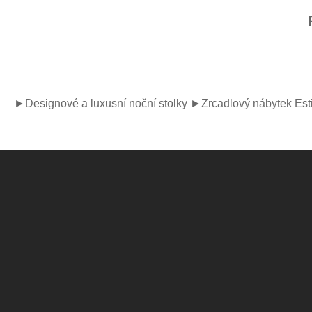
►Designové a luxusní noční stolky
►Zrcadlový nábytek Esti