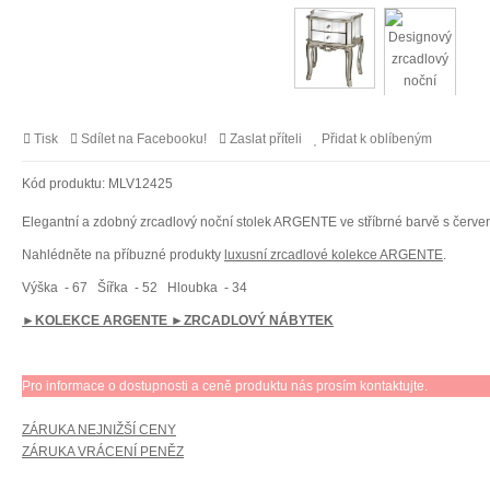
Tisk
Sdílet na Facebooku!
Zaslat příteli
Přidat k oblíbeným
Kód produktu:
MLV12425
Elegantní a zdobný zrcadlový noční stolek ARGENTE ve stříbrné barvě s červ
Nahlédněte na příbuzné produkty
luxusní zrcadlové kolekce ARGENTE
.
Výška
- 67
Šířka
- 52
Hloubka
- 34
►KOLEKCE ARGENTE
►ZRCADLOVÝ NÁBYTEK
Pro informace o dostupnosti a ceně produktu nás prosím kontaktujte.
ZÁRUKA NEJNIŽŠÍ CENY
ZÁRUKA VRÁCENÍ PENĚZ