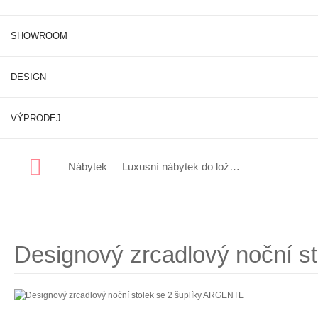
SHOWROOM
DESIGN
VÝPRODEJ
Nábytek
Luxusní nábytek do ložnice
Designové a
Designový zrcadlový noční s