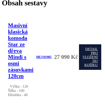
Obsah sestavy
Masivní
klasická
komoda
Star ze
DETAIL
dřeva
PRO
Mindi s
27 090 Kč
VLOŽENÍ
MLV01985
DO
osmi
KOŠÍKU
zásuvkami
120cm
Výška - 120
Šířka - 100
Hloubka - 40