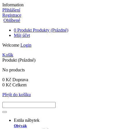
Information
Přihlášení
Registrace
Oblíbené
0
Produkt
Produkty
(Prázdné)
Můj účet
Welcome
Login
Košík
Produkt
(Prázdné)
No products
0 Kč
Doprava
0 Kč
Celkem
Přejít do košíku
Estila nábytek
Obývák