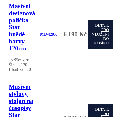
Masivní
designová
polička
DETAIL
Star
PRO
hnědé
6 190 Kč
VLOŽENÍ
MLV02035
DO
barvy
KOŠÍKU
120cm
Výška - 28
Šířka - 120
Hloubka - 20
Masivní
stylový
stojan na
časopisy
DETAIL
Star
PRO