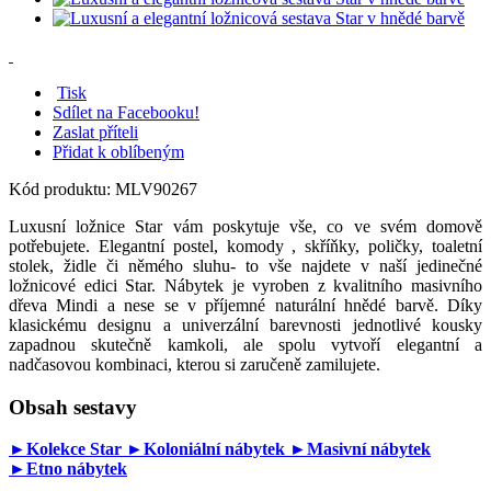
Tisk
Sdílet na Facebooku!
Zaslat příteli
Přidat k oblíbeným
Kód produktu:
MLV90267
Luxusní ložnice Star vám poskytuje vše, co ve svém domově
potřebujete. Elegantní postel, komody , skříňky, poličky, toaletní
stolek, židle či němého sluhu- to vše najdete v naší jedinečné
ložnicové edici Star. Nábytek je vyroben z kvalitního masivního
dřeva Mindi a nese se v příjemné naturální hnědé barvě. Díky
klasickému designu a univerzální barevnosti jednotlivé kousky
zapadnou skutečně kamkoli, ale spolu vytvoří elegantní a
nadčasovou kombinaci, kterou si zaručeně zamilujete.
Obsah sestavy
►Kolekce Star
►Koloniální nábytek
►Masivní nábytek
►Etno nábytek