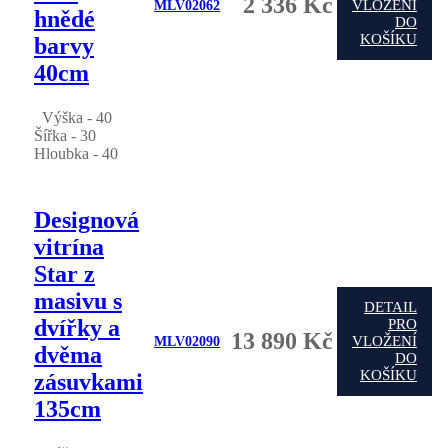
2 336 Kč
VLOŽENÍ
MLV02062
hnědé
DO
KOŠÍKU
barvy
40cm
Výška - 40
Šířka - 30
Hloubka - 40
Designová
vitrína
Star z
masivu s
DETAIL
dvířky a
PRO
13 890 Kč
VLOŽENÍ
MLV02090
dvěma
DO
KOŠÍKU
zásuvkami
135cm