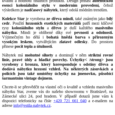
kvalitu a hodnotu finálních produktů. Design přináší
autentickou
esenci koloniálního stylu v moderním provedení,
čehož
výsledkem je
nadčasový nábytek
, který odolá módním trendům.
Kolekce Star
je vyrobena
ze dřeva mindi
, také známým jako
bílý
cedr
. Použití
luxusních exotických materiálů
patří mezi klíčové
rysy
koloniálního stylu
a
dřevo
je duší každého
masivního
nábytku
. Mindi je oblíbené díky své
pevnosti a odolnosti.
Výjimečným ho dělá i
bohatá hnědá barva s přirozeným
vysokým leskem
, vytvářejícím
zlatavé odlesky
. Do prostoru
přinese
pocit tepla a útulnosti
.
Nábytek má
mohutné siluety
a dominují v něm
striktní rovné
linie, pravé úhly a hladké povrchy.
Úchytky< /strong> jsou
vyrobeny
z bronzu,
který koresponduje s odstíny dřeva a
dodává nábytku
luxusní vzhled
. Na některých zásuvkách a
policích jsou také umístěny
úchytky na jmenovku
, působící
šarmantním
vintage dojmem
.
Chcete-li se přesvědčit na vlastní oči o kvalitě a vzhledu masivního
nábytku Star, zveme vás do našeho showroomu v Bratislavě, na
Zámecké ulici 24, pod hradem. V případě dotazů jsme vám k
dispozici telefonicky na čísle
+420 721 661 040
a e-mailem na
adrese
info@estila-nabytek.cz
.