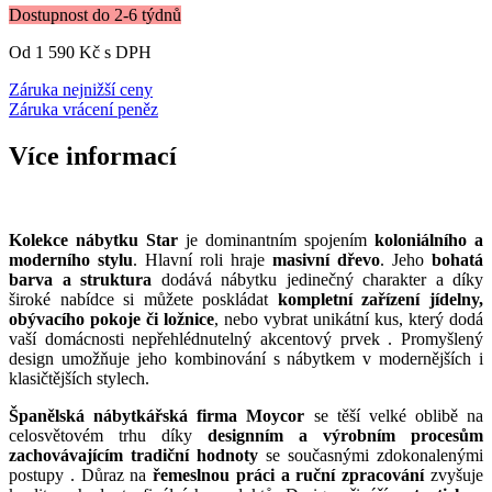
Dostupnost do 2-6 týdnů
Od 1 590 Kč
s DPH
Záruka nejnižší ceny
Záruka vrácení peněz
Více informací
Kolekce nábytku Star
je dominantním spojením
koloniálního a
moderního stylu
. Hlavní roli hraje
masivní dřevo
. Jeho
bohatá
barva a struktura
dodává nábytku jedinečný charakter a díky
široké nabídce si můžete poskládat
kompletní zařízení jídelny,
obývacího pokoje či ložnice
, nebo vybrat unikátní kus, který dodá
vaší domácnosti nepřehlédnutelný akcentový prvek . Promyšlený
design umožňuje jeho kombinování s nábytkem v modernějších i
klasičtějších stylech.
Španělská nábytkářská firma Moycor
se těší velké oblibě na
celosvětovém trhu díky
designním a výrobním procesům
zachovávajícím tradiční hodnoty
se současnými zdokonalenými
postupy . Důraz na
řemeslnou práci a ruční zpracování
zvyšuje