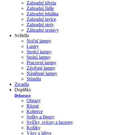
Zahradní křesla
Zahradní židle
Zahradní lehátka
Zahradní lavice
Zahradní stoly
Záhradní sestavy
Svítidla
Noční lampy
Lustry
Stojící lampy
Stolní lampy
Pracovní lampy
Závěsné lampy
Nástěnné lampy
Stínidla
Zrcadla
Doplňky
Dekorace
Obrazy
Různé
Koberce
Sošky a figury
Svíčky, svícny a lucerny
Košíky
Vázy a láhve