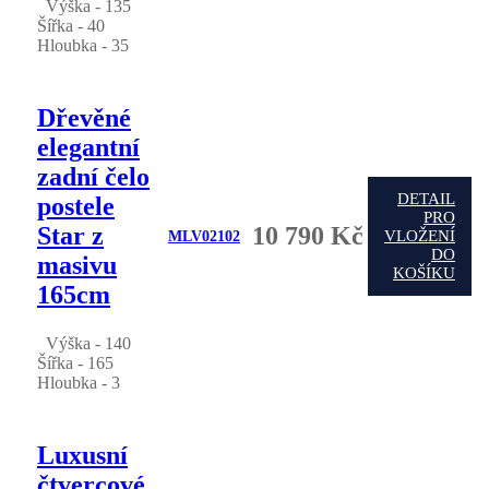
Výška - 135
Šířka - 40
Hloubka - 35
Dřevěné
elegantní
zadní čelo
DETAIL
postele
PRO
Star z
10 790 Kč
VLOŽENÍ
MLV02102
DO
masivu
KOŠÍKU
165cm
Výška - 140
Šířka - 165
Hloubka - 3
Luxusní
čtvercové