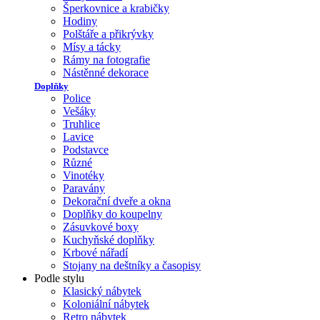
Šperkovnice a krabičky
Hodiny
Polštáře a přikrývky
Mísy a tácky
Rámy na fotografie
Nástěnné dekorace
Doplňky
Police
Vešáky
Truhlice
Lavice
Podstavce
Různé
Vinotéky
Paravány
Dekorační dveře a okna
Doplňky do koupelny
Zásuvkové boxy
Kuchyňské doplňky
Krbové nářadí
Stojany na deštníky a časopisy
Podle stylu
Klasický nábytek
Koloniální nábytek
Retro nábytek