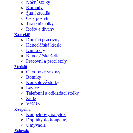
Noční stolky
Komody
Šatní zrcadla
Čela postelí
Toaletní stolky
Rošty a divany
Kancelář
Domácí pracovny
Kancelářská křesla
Knihovny
Kancelářské židle
Pracovní a psací stoly
Předsíň
Chodbové sestavy
Botníky
Konzolové stolky
Lavice
Telefonní a odkládací stolky
Židle
Věšáky
Koupelna
Koupelnový nábytek
Doplňky do koupelny
Umyvadla
Zahrada