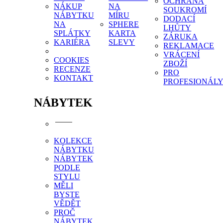
OCHRANA
NÁKUP
NA
SOUKROMÍ
NÁBYTKU
MÍRU
DODACÍ
NA
SPHERE
LHŮTY
SPLÁTKY
KARTA
ZÁRUKA
KARIÉRA
SLEVY
REKLAMACE
VRÁCENÍ
COOKIES
ZBOŽÍ
RECENZE
PRO
KONTAKT
PROFESIONÁL
NÁBYTEK
KOLEKCE
NÁBYTKU
NÁBYTEK
PODLE
STYLU
MĚLI
BYSTE
VĚDĚT
PROČ
NÁBYTEK