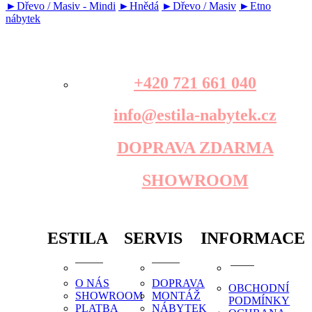
►Dřevo / Masiv - Mindi
►Hnědá
►Dřevo / Masiv
►Etno
nábytek
+420 721 661 040
info@estila-nabytek.cz
DOPRAVA ZDARMA
SHOWROOM
ESTILA
SERVIS
INFORMACE
O NÁS
DOPRAVA
OBCHODNÍ
SHOWROOM
MONTÁŽ
PODMÍNKY
PLATBA
NÁBYTEK