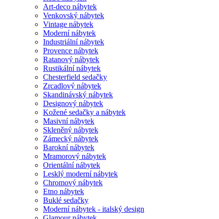
Art-deco nábytek
Venkovský nábytek
Vintage nábytek
Moderní nábytek
Industriální nábytek
Provence nábytek
Ratanový nábytek
Rustikální nábytek
Chesterfield sedačky
Zrcadlový nábytek
Skandinávský nábytek
Designový nábytek
Kožené sedačky a nábytek
Masivní nábytek
Skleněný nábytek
Zámecký nábytek
Barokní nábytek
Mramorový nábytek
Orientální nábytek
Lesklý moderní nábytek
Chromový nábytek
Etno nábytek
Buklé sedačky
Moderní nábytek - italský design
Glamour nábytek