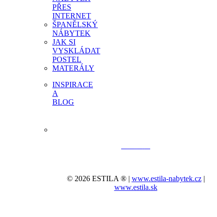
PŘES
INTERNET
ŠPANĚLSKÝ
NÁBYTEK
JAK SI
VYSKLÁDAT
POSTEL
MATERÁLY
INSPIRACE
A
BLOG
© 2026 ESTILA ® |
www.estila-nabytek.cz
|
www.estila.sk