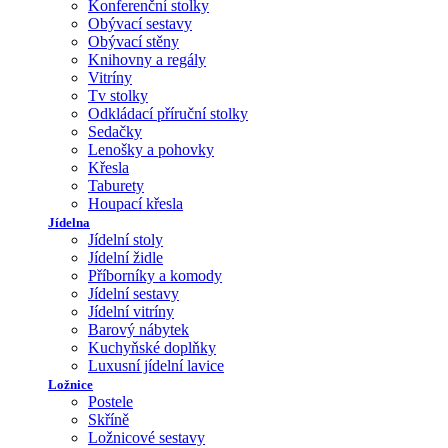
Konferenční stolky
Obývací sestavy
Obývací stěny
Knihovny a regály
Vitríny
Tv stolky
Odkládací příruční stolky
Sedačky
Lenošky a pohovky
Křesla
Taburety
Houpací křesla
Jídelna
Jídelní stoly
Jídelní židle
Příborníky a komody
Jídelní sestavy
Jídelní vitríny
Barový nábytek
Kuchyňské doplňky
Luxusní jídelní lavice
Ložnice
Postele
Skříně
Ložnicové sestavy