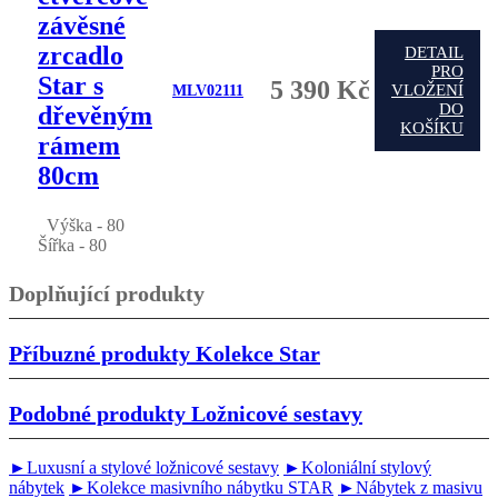
závěsné
zrcadlo
DETAIL
PRO
Star s
5 390 Kč
VLOŽENÍ
MLV02111
DO
dřevěným
KOŠÍKU
rámem
80cm
Výška - 80
Šířka - 80
Doplňující produkty
Příbuzné produkty
Kolekce Star
Podobné produkty
Ložnicové sestavy
►Luxusní a stylové ložnicové sestavy
►Koloniální stylový
nábytek
►Kolekce masivního nábytku STAR
►Nábytek z masivu