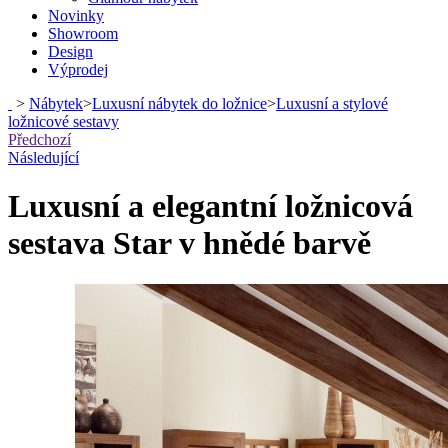
Novinky
Showroom
Design
Výprodej
>
Nábytek
>
Luxusní nábytek do ložnice
>
Luxusní a stylové
ložnicové sestavy
Předchozí
Následující
Luxusní a elegantní ložnicová
sestava Star v hnědé barvě