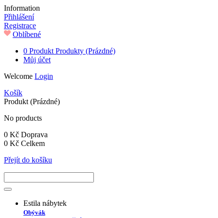
Information
Přihlášení
Registrace
Oblíbené
0
Produkt
Produkty
(Prázdné)
Můj účet
Welcome
Login
Košík
Produkt
(Prázdné)
No products
0 Kč
Doprava
0 Kč
Celkem
Přejít do košíku
Estila nábytek
Obývák