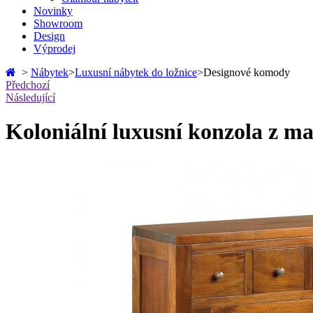
Novinky
Showroom
Design
Výprodej
>
Nábytek
>
Luxusní nábytek do ložnice
>
Designové komody
Předchozí
Následující
Koloniální luxusní konzola z 