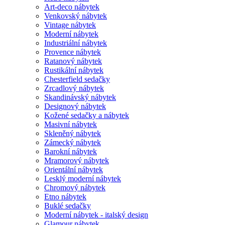
Art-deco nábytek
Venkovský nábytek
Vintage nábytek
Moderní nábytek
Industriální nábytek
Provence nábytek
Ratanový nábytek
Rustikální nábytek
Chesterfield sedačky
Zrcadlový nábytek
Skandinávský nábytek
Designový nábytek
Kožené sedačky a nábytek
Masivní nábytek
Skleněný nábytek
Zámecký nábytek
Barokní nábytek
Mramorový nábytek
Orientální nábytek
Lesklý moderní nábytek
Chromový nábytek
Etno nábytek
Buklé sedačky
Moderní nábytek - italský design
Glamour nábytek