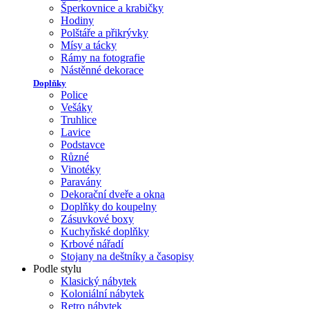
Šperkovnice a krabičky
Hodiny
Polštáře a přikrývky
Mísy a tácky
Rámy na fotografie
Nástěnné dekorace
Doplňky
Police
Vešáky
Truhlice
Lavice
Podstavce
Různé
Vinotéky
Paravány
Dekorační dveře a okna
Doplňky do koupelny
Zásuvkové boxy
Kuchyňské doplňky
Krbové nářadí
Stojany na deštníky a časopisy
Podle stylu
Klasický nábytek
Koloniální nábytek
Retro nábytek