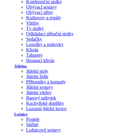
Konferenční stolky
Obývací sestavy
Obývací stěny
Knihovny a regály
Vitríny
Tv stolky
Odkládací příruční stolky
Sedačky
Lenošky a pohovky
Křesla
Taburety
Houpací křesla
Jídelna
Jídelní stoly
Jídelní židle
Příborníky a komody
Jídelní sestavy
Jídelní vitríny
Barový nábytek
Kuchyňské doplňky
Luxusní jídelní lavice
Ložnice
Postele
Skříně
Ložnicové sestavy