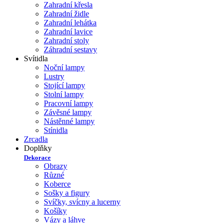
Zahradní křesla
Zahradní židle
Zahradní lehátka
Zahradní lavice
Zahradní stoly
Záhradní sestavy
Svítidla
Noční lampy
Lustry
Stojící lampy
Stolní lampy
Pracovní lampy
Závěsné lampy
Nástěnné lampy
Stínidla
Zrcadla
Doplňky
Dekorace
Obrazy
Různé
Koberce
Sošky a figury
Svíčky, svícny a lucerny
Košíky
Vázy a láhve