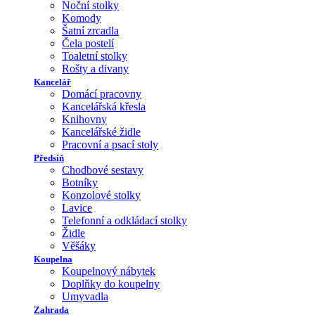
Noční stolky
Komody
Šatní zrcadla
Čela postelí
Toaletní stolky
Rošty a divany
Kancelář
Domácí pracovny
Kancelářská křesla
Knihovny
Kancelářské židle
Pracovní a psací stoly
Předsíň
Chodbové sestavy
Botníky
Konzolové stolky
Lavice
Telefonní a odkládací stolky
Židle
Věšáky
Koupelna
Koupelnový nábytek
Doplňky do koupelny
Umyvadla
Zahrada