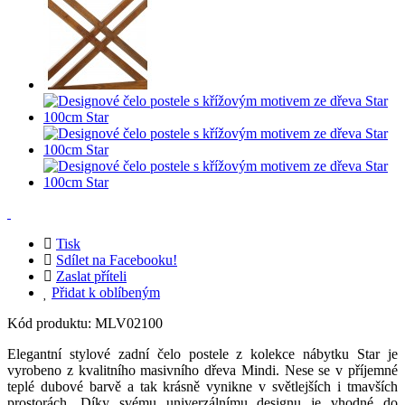
Tisk
Sdílet na Facebooku!
Zaslat příteli
Přidat k oblíbeným
Kód produktu:
MLV02100
Elegantní stylové zadní čelo postele z kolekce nábytku Star je
vyrobeno z kvalitního masivního dřeva Mindi. Nese se v příjemné
teplé dubové barvě a tak krásně vynikne v světlejších i tmavších
prostorách. Díky svému univerzálnímu designu je vhodné do