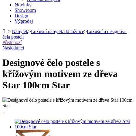
Novinky
Showroom
Design
Výprodej
>
Nábytek
>
Luxusní nábytek do ložnice
>
Luxusní a designová
čela postelí
Předchozí
Následující
Designové čelo postele s
křížovým motivem ze dřeva
Star 100cm Star