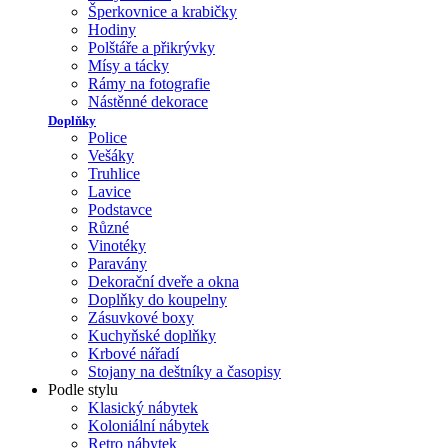
Šperkovnice a krabičky
Hodiny
Polštáře a přikrývky
Mísy a tácky
Rámy na fotografie
Nástěnné dekorace
Doplňky
Police
Vešáky
Truhlice
Lavice
Podstavce
Různé
Vinotéky
Paravány
Dekorační dveře a okna
Doplňky do koupelny
Zásuvkové boxy
Kuchyňské doplňky
Krbové nářadí
Stojany na deštníky a časopisy
Podle stylu
Klasický nábytek
Koloniální nábytek
Retro nábytek