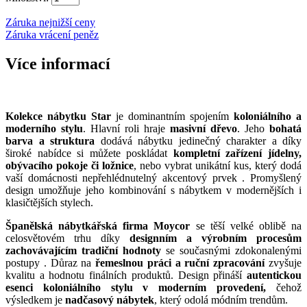
Záruka nejnižší ceny
Záruka vrácení peněz
Více informací
Kolekce nábytku Star
je dominantním spojením
koloniálního a
moderního stylu
. Hlavní roli hraje
masivní dřevo
. Jeho
bohatá
barva a struktura
dodává nábytku jedinečný charakter a díky
široké nabídce si můžete poskládat
kompletní zařízení jídelny,
obývacího pokoje či ložnice
, nebo vybrat unikátní kus, který dodá
vaší domácnosti nepřehlédnutelný akcentový prvek . Promyšlený
design umožňuje jeho kombinování s nábytkem v modernějších i
klasičtějších stylech.
Španělská nábytkářská firma Moycor
se těší velké oblibě na
celosvětovém trhu díky
designním a výrobním procesům
zachovávajícím tradiční hodnoty
se současnými zdokonalenými
postupy . Důraz na
řemeslnou práci a ruční zpracování
zvyšuje
kvalitu a hodnotu finálních produktů. Design přináší
autentickou
esenci koloniálního stylu v moderním provedení,
čehož
výsledkem je
nadčasový nábytek
, který odolá módním trendům.