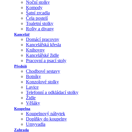
Noční stolky
Komody
Šatní zrcadla
Čela postelí
Toaletní stolky
Rošty a divany
Kancelář
Domácí pracovny
Kancelářská křesla
Knihovny
Kancelářské židle
Pracovní a psací stoly
Předsíň
Chodbové sestavy
Botníky
Konzolové stolky
Lavice
Telefonní a odkládací stolky
Židle
Věšáky
Koupelna
Koupelnový nábytek
Doplňky do koupelny
Umyvadla
Zahrada