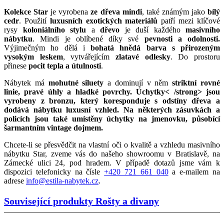
Kolekce Star
je vyrobena
ze dřeva mindi
, také známým jako
bílý
cedr
. Použití
luxusních exotických materiálů
patří mezi klíčové
rysy
koloniálního stylu
a
dřevo
je duší každého
masivního
nábytku
. Mindi je oblíbené díky své
pevnosti a odolnosti.
Výjimečným ho dělá i
bohatá hnědá barva s přirozeným
vysokým leskem
, vytvářejícím
zlatavé odlesky
. Do prostoru
přinese
pocit tepla a útulnosti
.
Nábytek má
mohutné siluety
a dominují v něm
striktní rovné
linie, pravé úhly a hladké povrchy.
Úchytky< /strong> jsou
vyrobeny
z bronzu,
který koresponduje s odstíny dřeva a
dodává nábytku
luxusní vzhled
. Na některých zásuvkách a
policích jsou také umístěny
úchytky na jmenovku
, působící
šarmantním
vintage dojmem
.
Chcete-li se přesvědčit na vlastní oči o kvalitě a vzhledu masivního
nábytku Star, zveme vás do našeho showroomu v Bratislavě, na
Zámecké ulici 24, pod hradem. V případě dotazů jsme vám k
dispozici telefonicky na čísle
+420 721 661 040
a e-mailem na
adrese
info@estila-nabytek.cz
.
Související produkty
Rošty a divany