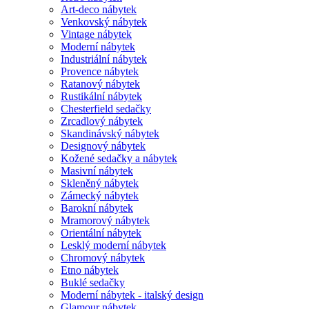
Art-deco nábytek
Venkovský nábytek
Vintage nábytek
Moderní nábytek
Industriální nábytek
Provence nábytek
Ratanový nábytek
Rustikální nábytek
Chesterfield sedačky
Zrcadlový nábytek
Skandinávský nábytek
Designový nábytek
Kožené sedačky a nábytek
Masivní nábytek
Skleněný nábytek
Zámecký nábytek
Barokní nábytek
Mramorový nábytek
Orientální nábytek
Lesklý moderní nábytek
Chromový nábytek
Etno nábytek
Buklé sedačky
Moderní nábytek - italský design
Glamour nábytek