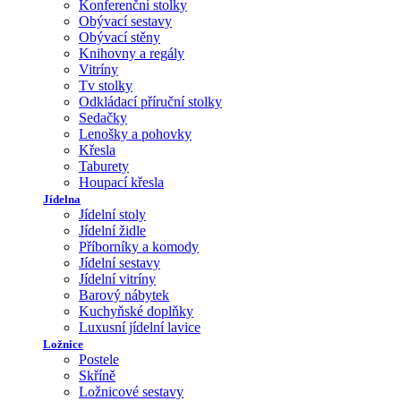
Konferenční stolky
Obývací sestavy
Obývací stěny
Knihovny a regály
Vitríny
Tv stolky
Odkládací příruční stolky
Sedačky
Lenošky a pohovky
Křesla
Taburety
Houpací křesla
Jídelna
Jídelní stoly
Jídelní židle
Příborníky a komody
Jídelní sestavy
Jídelní vitríny
Barový nábytek
Kuchyňské doplňky
Luxusní jídelní lavice
Ložnice
Postele
Skříně
Ložnicové sestavy