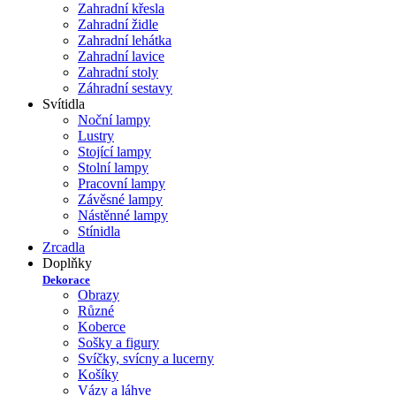
Zahradní křesla
Zahradní židle
Zahradní lehátka
Zahradní lavice
Zahradní stoly
Záhradní sestavy
Svítidla
Noční lampy
Lustry
Stojící lampy
Stolní lampy
Pracovní lampy
Závěsné lampy
Nástěnné lampy
Stínidla
Zrcadla
Doplňky
Dekorace
Obrazy
Různé
Koberce
Sošky a figury
Svíčky, svícny a lucerny
Košíky
Vázy a láhve