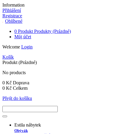
Information
Přihlášení
Registrace
Oblíbené
0
Produkt
Produkty
(Prázdné)
Můj účet
Welcome
Login
Košík
Produkt
(Prázdné)
No products
0 Kč
Doprava
0 Kč
Celkem
Přejít do košíku
Estila nábytek
Obývák