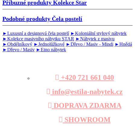
Příbuzné produkty
Kolekce Star
Podobné produkty
Čela postelí
►Luxusní a designová čela postelí
►Koloniální stylový nábytek
►Kolekce masivního nábytku STAR
►Nábytek z masivu
►Obdélníkový
►Jednolůžkové
►Dřevo / Masiv - Mindi
►Hnědá
►Dřevo / Masiv
►Etno nábytek
+420 721 661 040
info@estila-nabytek.cz
DOPRAVA ZDARMA
SHOWROOM