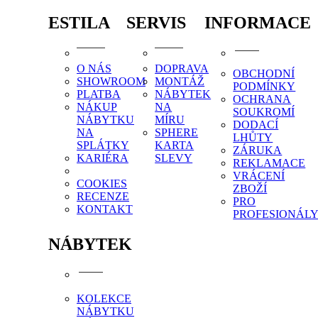
ESTILA
SERVIS
INFORMACE
O NÁS
DOPRAVA
OBCHODNÍ
SHOWROOM
MONTÁŽ
PODMÍNKY
PLATBA
NÁBYTEK
OCHRANA
NÁKUP
NA
SOUKROMÍ
NÁBYTKU
MÍRU
DODACÍ
NA
SPHERE
LHŮTY
SPLÁTKY
KARTA
ZÁRUKA
KARIÉRA
SLEVY
REKLAMACE
VRÁCENÍ
COOKIES
ZBOŽÍ
RECENZE
PRO
KONTAKT
PROFESIONÁL
NÁBYTEK
KOLEKCE
NÁBYTKU