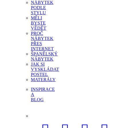
NÁBYTEK
PODLE
STYLU
MĚLI
BYSTE
VĚDĚT
PROČ
NÁBYTEK
PŘES
INTERNET
ŠPANĚLSKÝ
NÁBYTEK
JAK SI
VYSKLÁDAT
POSTEL
MATERÁLY
INSPIRACE
A
BLOG