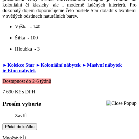
koloniální či klasicky, ale i moderně laděných interiérů. Pro
dokonalý dojem doporučujeme čelo postele Star doladit s textiliemi
v světlých odstínech naturálních barev.
Výška
- 140
Šířka
- 100
Hloubka
- 3
►Kolekce Star
►Koloniální nábytek
►Masivní nábytek
►Etno nábytek
Dostupnost do 2-6 týdnů
7 690 Kč
s DPH
Prosím vyberte
Zavřít
Množství: