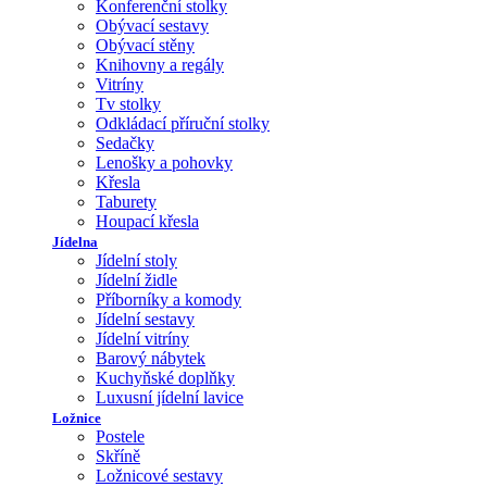
Konferenční stolky
Obývací sestavy
Obývací stěny
Knihovny a regály
Vitríny
Tv stolky
Odkládací příruční stolky
Sedačky
Lenošky a pohovky
Křesla
Taburety
Houpací křesla
Jídelna
Jídelní stoly
Jídelní židle
Příborníky a komody
Jídelní sestavy
Jídelní vitríny
Barový nábytek
Kuchyňské doplňky
Luxusní jídelní lavice
Ložnice
Postele
Skříně
Ložnicové sestavy