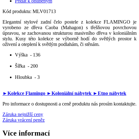
Přidat k oblíbeným
Kód produktu:
MLV01713
Elegantní stylové zadní čelo postele z kolekce FLAMINGO je
vyrobeno ze dřeva Caoba (Mahagon) s třešňovou povrchovou
úpravou, se zachovanou strukturou masivního dřeva v koloniálním
stylu. Kusy této kolekce se výborně hodí do světlých prostor k
oživení a oteplení k světlým podlahám, či stěnám.
Výška
- 136
Šířka
- 200
Hloubka
- 3
►Kolekce Flamingo
►Koloniální nábytek
►Etno nábytek
Pro informace o dostupnosti a ceně produktu nás prosím kontaktujte.
Záruka nejnižší ceny
Záruka vrácení peněz
Více informací