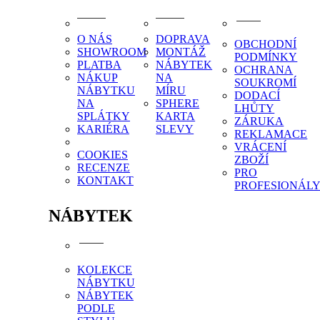
O NÁS
DOPRAVA
OBCHODNÍ
SHOWROOM
MONTÁŽ
PODMÍNKY
PLATBA
NÁBYTEK
OCHRANA
NÁKUP
NA
SOUKROMÍ
NÁBYTKU
MÍRU
DODACÍ
NA
SPHERE
LHŮTY
SPLÁTKY
KARTA
ZÁRUKA
KARIÉRA
SLEVY
REKLAMACE
VRÁCENÍ
COOKIES
ZBOŽÍ
RECENZE
PRO
KONTAKT
PROFESIONÁL
NÁBYTEK
KOLEKCE
NÁBYTKU
NÁBYTEK
PODLE