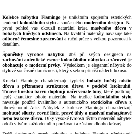
Kolekce nábytku Flamingo
je unikátním spojením estetických
tendencí
koloniálního stylu
a současného
moderního designu
. Na
první pohled vás okouzlí naturální krása
masivního dřeva v
bohatých hnědých odstínech.
Na kvalitní materiály navazuje také
odborné řemeslné zpracování
a ruční práce s velkou pozorností k
detailům.
Španělský výrobce nábytku
dbá při svých designech na
zachování autentické esence koloniálního nábytku a zároveň je
obohacuje o moderní prvky
. Výsledkem je elegantní nábytek do
stylové současné domácnosti, který s sebou přináší nádech luxusu.
Kolekci Flamingo charakterizuje typický
bohatý hnědý odstín
dřeva s přiznanou strukturou dřeva v p
odobě letokruhů
.
Tmavě hnědou barvu doplňují načervenalé tóny
, které podtrhují
teplý charakter tohoto materiálu. Na tradice
koloniálního stylu
navazuje použití kvalitního a autentického
exotického dřeva
z
jihovýchodní Asie. Nábytek z kolekce Flamingo charakterizují
mohutné siluety, rovné linie, pravé úhly a
masivní mahagónové
nebo teakové dřevo
. Díky vysoké tvrdosti těchto materiálů nábytek
odolá vlivům každodenního používání a zůstane dlouho krásný.
Další designový prvek nábytku z kolekce Flamigo představují