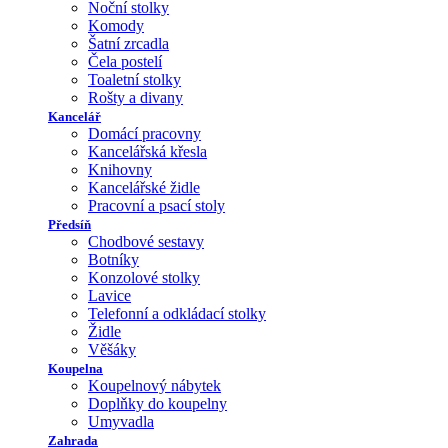
Noční stolky
Komody
Šatní zrcadla
Čela postelí
Toaletní stolky
Rošty a divany
Kancelář
Domácí pracovny
Kancelářská křesla
Knihovny
Kancelářské židle
Pracovní a psací stoly
Předsíň
Chodbové sestavy
Botníky
Konzolové stolky
Lavice
Telefonní a odkládací stolky
Židle
Věšáky
Koupelna
Koupelnový nábytek
Doplňky do koupelny
Umyvadla
Zahrada