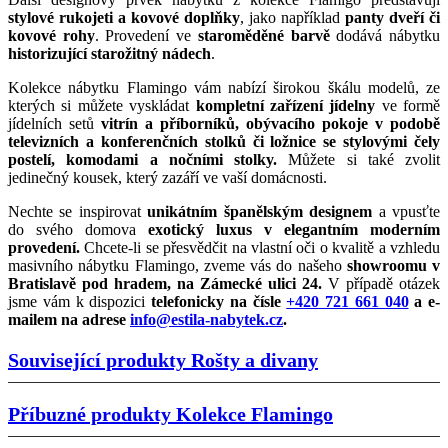
stylové rukojeti a kovové doplňky
, jako například
panty dveří či
kovové rohy
. Provedení ve
staroměděné barvě
dodává nábytku
historizující starožitný nádech
.
Kolekce nábytku Flamingo vám nabízí širokou škálu modelů, ze
kterých si můžete vyskládat
kompletní zařízení jídelny
ve formě
jídelních setů
vitrín a příborníků,
obývacího pokoje
v podobě
televizních a konferenčních stolků
či
ložnice
se stylovými
čely
postelí,
komodami a nočními stolky
.
Můžete si také zvolit
jedinečný kousek, který zazáří ve vaší domácnosti.
Nechte se inspirovat
unikátním španělským designem
a vpusťte
do svého domova
exotický luxus v elegantním moderním
provedení.
Chcete-li se přesvědčit na vlastní oči o kvalitě a vzhledu
masivního nábytku Flamingo, zveme vás do našeho
showroomu v
Bratislavě pod hradem, na Zámecké ulici 24.
V případě otázek
jsme vám k dispozici
telefonicky na čísle
+420 721 661 040
a e-
mailem na adrese
info@estila-nabytek.cz
.
Související produkty
Rošty a divany
Příbuzné produkty
Kolekce Flamingo