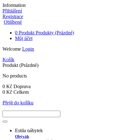
Information
Přihlášení
Registrace
Oblíbené
0
Produkt
Produkty
(Prázdné)
Můj účet
Welcome
Login
Košík
Produkt
(Prázdné)
No products
0 Kč
Doprava
0 Kč
Celkem
Přejít do košíku
Estila nábytek
Obývák