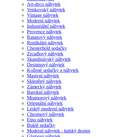
Art-deco nábytek
Venkovský nábytek
Vintage nábytek
Moderní nábytek
Industriální nábytek
Provence nábytek
Ratanový nábytek
Rustikální nábytek
Chesterfield sedačky
Zrcadlový nábytek
Skandinávský nábytek
Designový nábytek
Kožené sedačky a nábytek
Masivní nábytek
Skleněný nábytek
Zámecký nábytek
Barokní nábytek
Mramorový nábytek
Orientální nábytek
Lesklý moderní nábytek
Chromový nábytek
Etno nábytek
Buklé sedačky
Moderní nábytek - italský design
Glamour nábytek