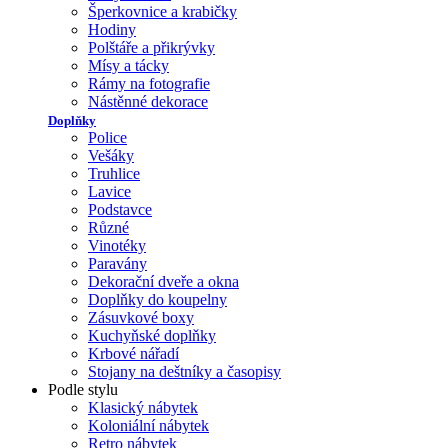
Šperkovnice a krabičky
Hodiny
Polštáře a přikrývky
Mísy a tácky
Rámy na fotografie
Nástěnné dekorace
Doplňky
Police
Vešáky
Truhlice
Lavice
Podstavce
Různé
Vinotéky
Paravány
Dekorační dveře a okna
Doplňky do koupelny
Zásuvkové boxy
Kuchyňské doplňky
Krbové nářadí
Stojany na deštníky a časopisy
Podle stylu
Klasický nábytek
Koloniální nábytek
Retro nábytek