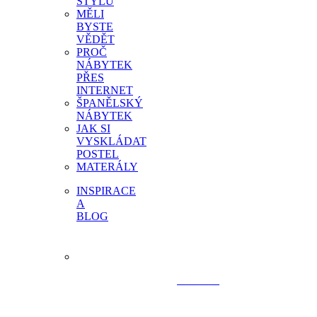
STYLU
MĚLI
BYSTE
VĚDĚT
PROČ
NÁBYTEK
PŘES
INTERNET
ŠPANĚLSKÝ
NÁBYTEK
JAK SI
VYSKLÁDAT
POSTEL
MATERÁLY
INSPIRACE
A
BLOG