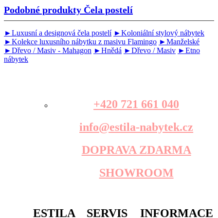
Podobné produkty
Čela postelí
►Luxusní a designová čela postelí
►Koloniální stylový nábytek
►Kolekce luxusního nábytku z masivu Flamingo
►Manželské
►Dřevo / Masiv - Mahagon
►Hnědá
►Dřevo / Masiv
►Etno
nábytek
+420 721 661 040
info@estila-nabytek.cz
DOPRAVA ZDARMA
SHOWROOM
ESTILA
SERVIS
INFORMACE