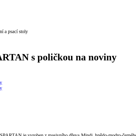
í a psací stoly
PARTAN s poličkou na noviny
ytku SPARTAN je vyroben z masivního dřeva Mindi, hnědo-modro-černé