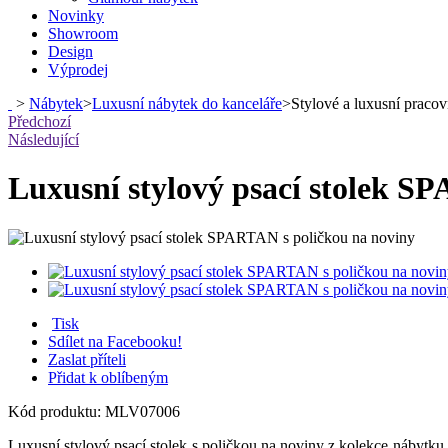
Novinky
Showroom
Design
Výprodej
>
Nábytek
>
Luxusní nábytek do kanceláře
>
Stylové a luxusní pracovn
Předchozí
Následující
Luxusní stylový psací stolek S
Tisk
Sdílet na Facebooku!
Zaslat příteli
Přidat k oblíbeným
Kód produktu:
MLV07006
Luxusní stylový psací stolek s poličkou na noviny z kolekce náb