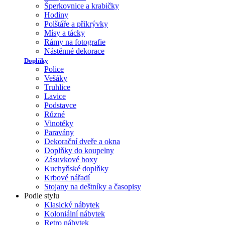
Šperkovnice a krabičky
Hodiny
Polštáře a přikrývky
Mísy a tácky
Rámy na fotografie
Nástěnné dekorace
Doplňky
Police
Vešáky
Truhlice
Lavice
Podstavce
Různé
Vinotéky
Paravány
Dekorační dveře a okna
Doplňky do koupelny
Zásuvkové boxy
Kuchyňské doplňky
Krbové nářadí
Stojany na deštníky a časopisy
Podle stylu
Klasický nábytek
Koloniální nábytek
Retro nábytek