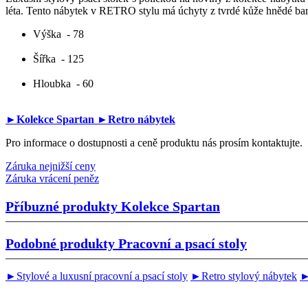
léta. Tento nábytek v RETRO stylu má úchyty z tvrdé kůže hnědé b
Výška
- 78
Šířka
- 125
Hloubka
- 60
►Kolekce Spartan
►Retro nábytek
Pro informace o dostupnosti a ceně produktu nás prosím kontaktujte.
Záruka nejnižší ceny
Záruka vrácení peněz
Příbuzné produkty
Kolekce Spartan
Podobné produkty
Pracovní a psací stoly
►Stylové a luxusní pracovní a psací stoly
►Retro stylový nábytek
►