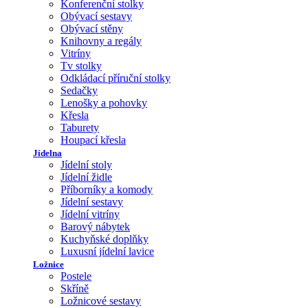
Konferenční stolky
Obývací sestavy
Obývací stěny
Knihovny a regály
Vitríny
Tv stolky
Odkládací příruční stolky
Sedačky
Lenošky a pohovky
Křesla
Taburety
Houpací křesla
Jídelna
Jídelní stoly
Jídelní židle
Příborníky a komody
Jídelní sestavy
Jídelní vitríny
Barový nábytek
Kuchyňské doplňky
Luxusní jídelní lavice
Ložnice
Postele
Skříně
Ložnicové sestavy