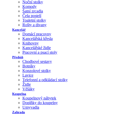
Noční stolky
Komody
Šatní zrcadla
Čela postelí
Toaletní stolky
Rošty a divany
Kancelář
Domácí pracovny
Kancelářská křesla
Knihovny
Kancelářské židle
Pracovní a psací stoly
Předsíň
Chodbové sestavy
Botníky
Konzolové stolky
Lavice
Telefonní a odkládací stolky
Židle
Věšáky
Koupelna
Koupelnový nábytek
Doplňky do koupelny
Umyvadla
Zahrada