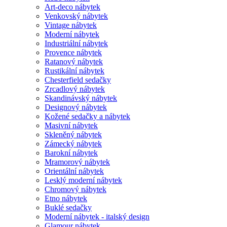
Art-deco nábytek
Venkovský nábytek
Vintage nábytek
Moderní nábytek
Industriální nábytek
Provence nábytek
Ratanový nábytek
Rustikální nábytek
Chesterfield sedačky
Zrcadlový nábytek
Skandinávský nábytek
Designový nábytek
Kožené sedačky a nábytek
Masivní nábytek
Skleněný nábytek
Zámecký nábytek
Barokní nábytek
Mramorový nábytek
Orientální nábytek
Lesklý moderní nábytek
Chromový nábytek
Etno nábytek
Buklé sedačky
Moderní nábytek - italský design
Glamour nábytek