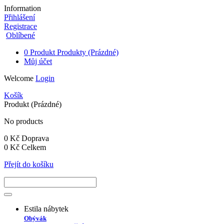
Information
Přihlášení
Registrace
Oblíbené
0
Produkt
Produkty
(Prázdné)
Můj účet
Welcome
Login
Košík
Produkt
(Prázdné)
No products
0 Kč
Doprava
0 Kč
Celkem
Přejít do košíku
Estila nábytek
Obývák