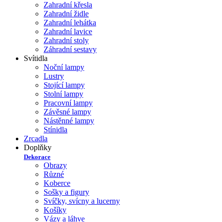
Zahradní křesla
Zahradní židle
Zahradní lehátka
Zahradní lavice
Zahradní stoly
Záhradní sestavy
Svítidla
Noční lampy
Lustry
Stojící lampy
Stolní lampy
Pracovní lampy
Závěsné lampy
Nástěnné lampy
Stínidla
Zrcadla
Doplňky
Dekorace
Obrazy
Různé
Koberce
Sošky a figury
Svíčky, svícny a lucerny
Košíky
Vázy a láhve