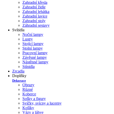
Zahradní křesla
Zahradní židle
Zahradní lehátka
Zahradní lavice
Zahradní stoly
Záhradní sestavy
Svítidla
Noční lampy
Lustry
Stojící lampy
Stolní lampy
Pracovní lampy
Závěsné lampy
Nástěnné lampy
Stínidla
Zrcadla
Doplňky
Dekorace
Obrazy
Různé
Koberce
Sošky a figury
Svíčky, svícny a lucerny
Košíky
Vázy a láhve