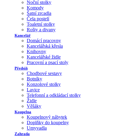
Noční stolky
Komody
Šatní zrcadla
Čela postelí
Toaletní stolky
Rošty a divany
Kancelář
Domácí pracovny
Kancelářská křesla
Knihovny
Kancelářské židle
Pracovní a psací stoly
Předsíň
Chodbové sestavy
Botníky
Konzolové stolky
Lavice
Telefonní a odkládací stolky
Židle
Věšáky
Koupelna
Koupelnový nábytek
Doplňky do koupelny
Umyvadla
Zahrada