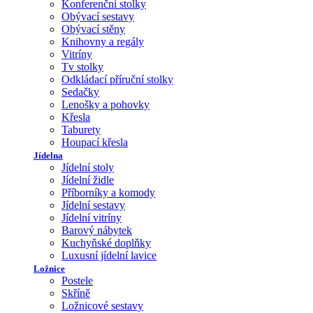
Konferenční stolky
Obývací sestavy
Obývací stěny
Knihovny a regály
Vitríny
Tv stolky
Odkládací příruční stolky
Sedačky
Lenošky a pohovky
Křesla
Taburety
Houpací křesla
Jídelna
Jídelní stoly
Jídelní židle
Příborníky a komody
Jídelní sestavy
Jídelní vitríny
Barový nábytek
Kuchyňské doplňky
Luxusní jídelní lavice
Ložnice
Postele
Skříně
Ložnicové sestavy