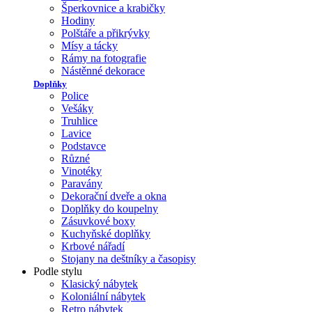
Šperkovnice a krabičky
Hodiny
Polštáře a přikrývky
Mísy a tácky
Rámy na fotografie
Nástěnné dekorace
Doplňky
Police
Vešáky
Truhlice
Lavice
Podstavce
Různé
Vinotéky
Paravány
Dekorační dveře a okna
Doplňky do koupelny
Zásuvkové boxy
Kuchyňské doplňky
Krbové nářadí
Stojany na deštníky a časopisy
Podle stylu
Klasický nábytek
Koloniální nábytek
Retro nábytek