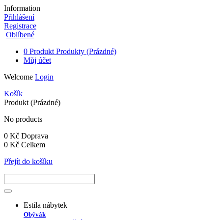
Information
Přihlášení
Registrace
Oblíbené
0
Produkt
Produkty
(Prázdné)
Můj účet
Welcome
Login
Košík
Produkt
(Prázdné)
No products
0 Kč
Doprava
0 Kč
Celkem
Přejít do košíku
Estila nábytek
Obývák