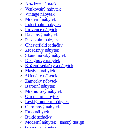
Art-deco nábytek
Venkovský nábytek
Vintage nábytek
Moderní nábytek
Industriální nábytek
Provence nábytek
Ratanový nábytek
Rustikální nábytek
Chesterfield sedačky
Zrcadlový nábytek
Skandinávský nábytek
Designový nábytek
Kožené sedačky a nábytek
Masivní nábytek
Skleněný nábytek
Zámecký nábytek
Barokní nábytek
Mramorový nábytek
Orientální nábytek
Lesklý moderní nábytek
Chromový nábytek
Etno nábytek
Buklé sedačky
Moderní nábytek - italský design
Glamour nábytek