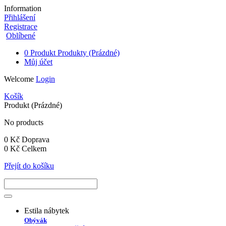
Information
Přihlášení
Registrace
Oblíbené
0
Produkt
Produkty
(Prázdné)
Můj účet
Welcome
Login
Košík
Produkt
(Prázdné)
No products
0 Kč
Doprava
0 Kč
Celkem
Přejít do košíku
Estila nábytek
Obývák