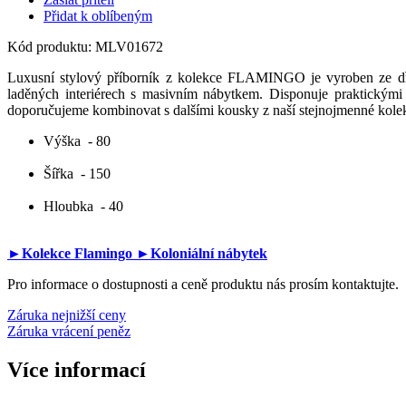
Přidat k oblíbeným
Kód produktu:
MLV01672
Luxusní stylový příborník z kolekce FLAMINGO je vyroben ze dř
laděných interiérech s masivním nábytkem. Disponuje praktickým
doporučujeme kombinovat s dalšími kousky z naší stejnojmenné kolek
Výška
- 80
Šířka
- 150
Hloubka
- 40
►Kolekce Flamingo
►Koloniální nábytek
Pro informace o dostupnosti a ceně produktu nás prosím kontaktujte.
Záruka nejnižší ceny
Záruka vrácení peněz
Více informací