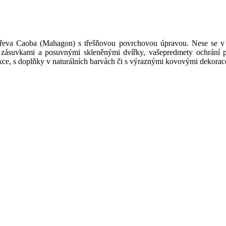
eva Caoba (Mahagon) s třešňovou povrchovou úpravou. Nese se v lu
i zásuvkami a posuvnými skleněnými dvířky, vašepredmety ochrání 
ce, s doplňky v naturálních barvách či s výraznými kovovými dekorac