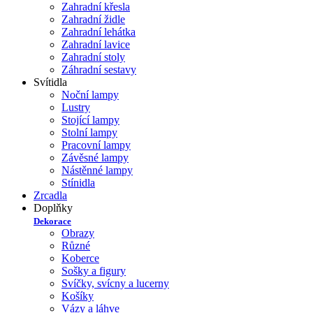
Zahradní křesla
Zahradní židle
Zahradní lehátka
Zahradní lavice
Zahradní stoly
Záhradní sestavy
Svítidla
Noční lampy
Lustry
Stojící lampy
Stolní lampy
Pracovní lampy
Závěsné lampy
Nástěnné lampy
Stínidla
Zrcadla
Doplňky
Dekorace
Obrazy
Různé
Koberce
Sošky a figury
Svíčky, svícny a lucerny
Košíky
Vázy a láhve