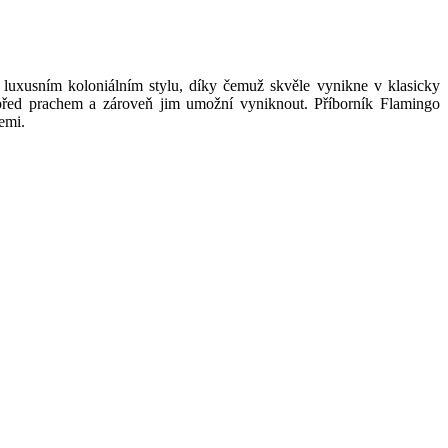
xusním koloniálním stylu, díky čemuž skvěle vynikne v klasicky
před prachem a zároveň jim umožní vyniknout. Příborník Flamingo
emi.