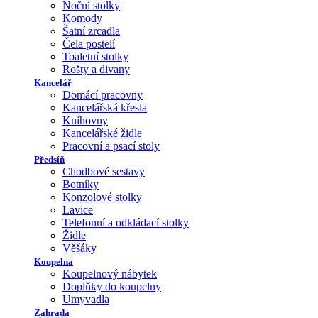
Noční stolky
Komody
Šatní zrcadla
Čela postelí
Toaletní stolky
Rošty a divany
Kancelář
Domácí pracovny
Kancelářská křesla
Knihovny
Kancelářské židle
Pracovní a psací stoly
Předsíň
Chodbové sestavy
Botníky
Konzolové stolky
Lavice
Telefonní a odkládací stolky
Židle
Věšáky
Koupelna
Koupelnový nábytek
Doplňky do koupelny
Umyvadla
Zahrada