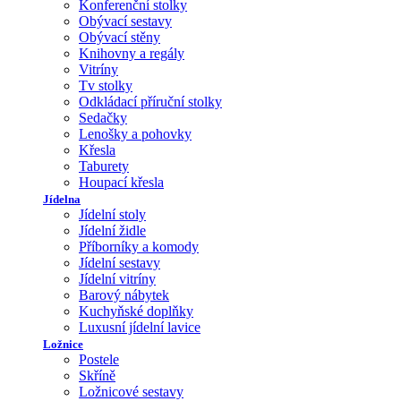
Konferenční stolky
Obývací sestavy
Obývací stěny
Knihovny a regály
Vitríny
Tv stolky
Odkládací příruční stolky
Sedačky
Lenošky a pohovky
Křesla
Taburety
Houpací křesla
Jídelna
Jídelní stoly
Jídelní židle
Příborníky a komody
Jídelní sestavy
Jídelní vitríny
Barový nábytek
Kuchyňské doplňky
Luxusní jídelní lavice
Ložnice
Postele
Skříně
Ložnicové sestavy