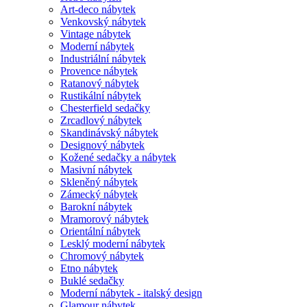
Art-deco nábytek
Venkovský nábytek
Vintage nábytek
Moderní nábytek
Industriální nábytek
Provence nábytek
Ratanový nábytek
Rustikální nábytek
Chesterfield sedačky
Zrcadlový nábytek
Skandinávský nábytek
Designový nábytek
Kožené sedačky a nábytek
Masivní nábytek
Skleněný nábytek
Zámecký nábytek
Barokní nábytek
Mramorový nábytek
Orientální nábytek
Lesklý moderní nábytek
Chromový nábytek
Etno nábytek
Buklé sedačky
Moderní nábytek - italský design
Glamour nábytek