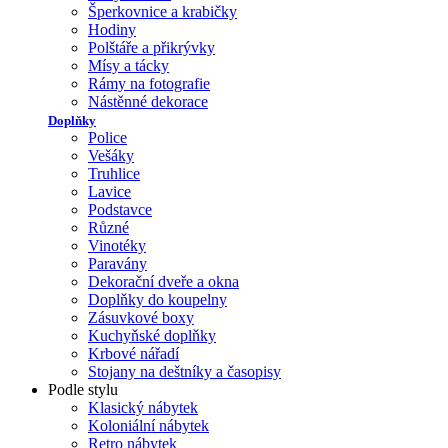
Šperkovnice a krabičky
Hodiny
Polštáře a přikrývky
Mísy a tácky
Rámy na fotografie
Nástěnné dekorace
Doplňky
Police
Vešáky
Truhlice
Lavice
Podstavce
Různé
Vinotéky
Paravány
Dekorační dveře a okna
Doplňky do koupelny
Zásuvkové boxy
Kuchyňské doplňky
Krbové nářadí
Stojany na deštníky a časopisy
Podle stylu
Klasický nábytek
Koloniální nábytek
Retro nábytek