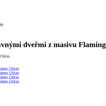
ody
osuvnými dveřmi z masivu Flamin