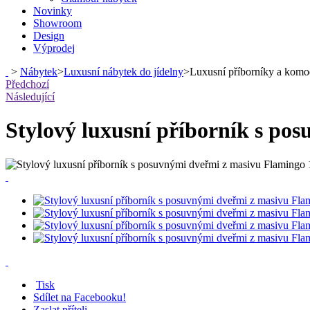
Novinky
Showroom
Design
Výprodej
>
Nábytek
>
Luxusní nábytek do jídelny
>
Luxusní příborníky a kom
Předchozí
Následující
Stylový luxusní příborník s p
Tisk
Sdílet na Facebooku!
Zaslat příteli