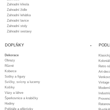
Zahradní křesla
Zahradní židle
Zahradní lehátka
Zahradní lavice
Zahradní stoly
Záhradní sestavy
DOPLŇKY
PODL
Dekorace
Klasick
Obrazy
Koloniá
Různé
Retro n
Koberce
Art-dec
Sošky a figury
Venkov
Svíčky, svícny a lucerny
Vintage
Košíky
Moderní
Vázy a láhve
Industri
Šperkovnice a krabičky
Provenc
Hodiny
Ratanov
Polštáře a přikrývky
Rustiká