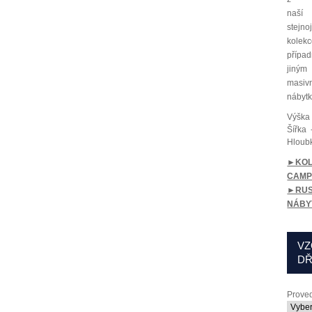
naší
stejn
kolekc
přípa
jiným
masiv
nábyt
Výška
Šířka
-
Hloub
►KOL
CAM
►RUS
NÁBY
VZ
DŘ
Proved