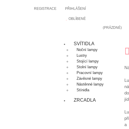
REGISTRACE
PŘIHLÁŠENÍ
OBLÍBENÉ
(PRÁZDNÉ)
SVÍTIDLA
Noční lampy
Lustry
Stojící lampy
Stolní lampy
Ná
Pracovní lampy
Závěsné lampy
Lu
Nástěnné lampy
ná
Stínidla
do
jí
ZRCADLA
Lu
př
a