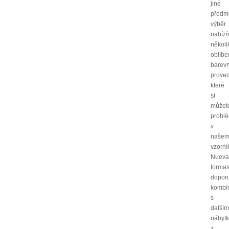
jiné
předm
výběr
nabíz
několi
oblíb
barev
proved
které
si
můžet
prohl
v
naše
vzorní
Nueva
forma
dopor
kombi
s
další
nábyt
z