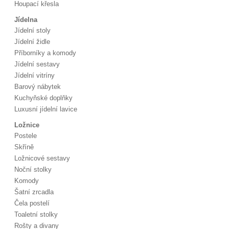
Houpací křesla
Jídelna
Jídelní stoly
Jídelní židle
Příborníky a komody
Jídelní sestavy
Jídelní vitríny
Barový nábytek
Kuchyňské doplňky
Luxusní jídelní lavice
Ložnice
Postele
Skříně
Ložnicové sestavy
Noční stolky
Komody
Šatní zrcadla
Čela postelí
Toaletní stolky
Rošty a divany