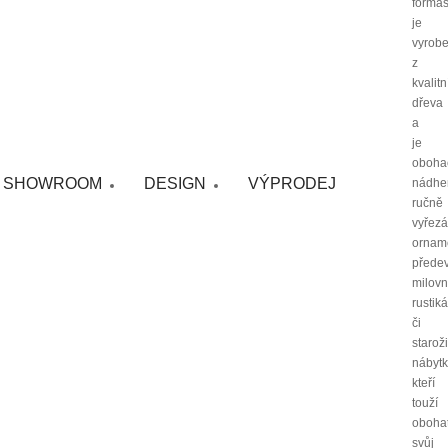
forma
je
vyrob
z
kvalit
dřeva
a
je
oboha
SHOWROOM
DESIGN
VÝPRODEJ
nádhe
ručně
vyřez
ornam
přede
milovn
rustik
či
starož
nábytk
kteří
touží
obohat
svůj