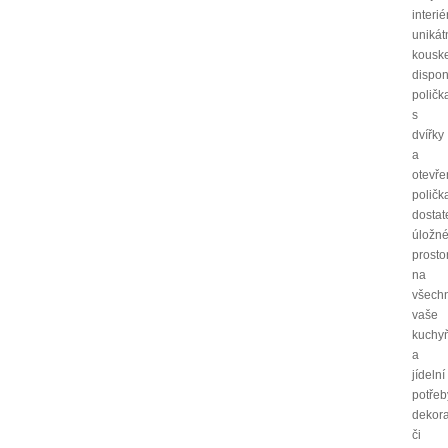
interié
unikát
kouske
dispo
poličk
s
dvířky
a
otevř
poličk
dostat
úložn
prosto
na
všech
vaše
kuchy
a
jídelní
potřeb
dekor
či