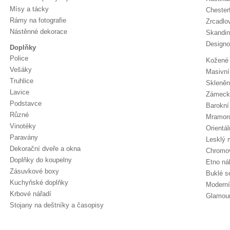
Mísy a tácky
Chester
Rámy na fotografie
Zrcadlo
Nástěnné dekorace
Skandin
Designo
Doplňky
Police
Kožené 
Vešáky
Masivní
Truhlice
Skleněn
Lavice
Zámeck
Podstavce
Barokní
Různé
Mramor
Vinotéky
Orientá
Paravány
Lesklý 
Dekorační dveře a okna
Chromo
Doplňky do koupelny
Etno ná
Zásuvkové boxy
Buklé s
Kuchyňské doplňky
Moderní
Krbové nářadí
Glamour
Stojany na deštníky a časopisy