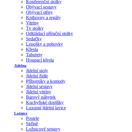
Konferenční stolky
Obývací sestavy
Obývací stěny
Knihovny a regály
Vitríny
Tv stolky
Odkládací příruční stolky
Sedačky
Lenošky a pohovky
Křesla
Taburety
Houpací křesla
Jídelna
Jídelní stoly
Jídelní židle
Příborníky a komody
Jídelní sestavy
Jídelní vitríny
Barový nábytek
Kuchyňské doplňky
Luxusní jídelní lavice
Ložnice
Postele
Skříně
Ložnicové sestavy