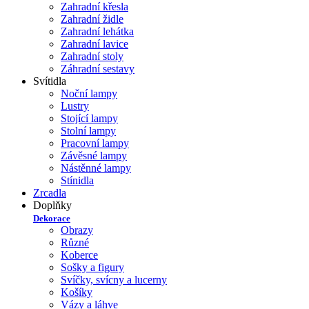
Zahradní křesla
Zahradní židle
Zahradní lehátka
Zahradní lavice
Zahradní stoly
Záhradní sestavy
Svítidla
Noční lampy
Lustry
Stojící lampy
Stolní lampy
Pracovní lampy
Závěsné lampy
Nástěnné lampy
Stínidla
Zrcadla
Doplňky
Dekorace
Obrazy
Různé
Koberce
Sošky a figury
Svíčky, svícny a lucerny
Košíky
Vázy a láhve