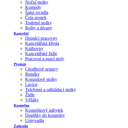
Noční stolky
Komody
Šatní zrcadla
Čela postelí
Toaletní stolky
Rošty a divany
Kancelář
Domácí pracovny
Kancelářská křesla
Knihovny
Kancelářské židle
Pracovní a psací stoly
Předsíň
Chodbové sestavy
Botníky
Konzolové stolky
Lavice
Telefonní a odkládací stolky
Židle
Věšáky
Koupelna
Koupelnový nábytek
Doplňky do koupelny
Umyvadla
Zahrada