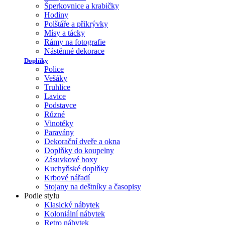
Šperkovnice a krabičky
Hodiny
Polštáře a přikrývky
Mísy a tácky
Rámy na fotografie
Nástěnné dekorace
Doplňky
Police
Vešáky
Truhlice
Lavice
Podstavce
Různé
Vinotéky
Paravány
Dekorační dveře a okna
Doplňky do koupelny
Zásuvkové boxy
Kuchyňské doplňky
Krbové nářadí
Stojany na deštníky a časopisy
Podle stylu
Klasický nábytek
Koloniální nábytek
Retro nábytek