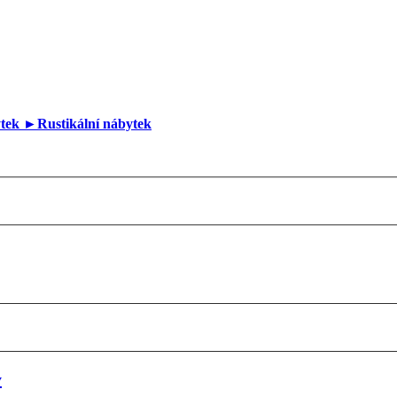
ytek
►Rustikální nábytek
y