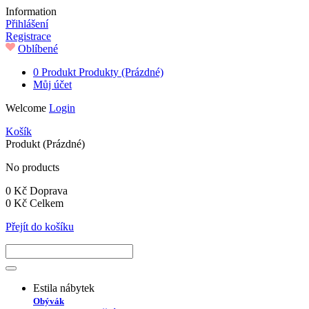
Information
Přihlášení
Registrace
Oblíbené
0
Produkt
Produkty
(Prázdné)
Můj účet
Welcome
Login
Košík
Produkt
(Prázdné)
No products
0 Kč
Doprava
0 Kč
Celkem
Přejít do košíku
Estila nábytek
Obývák