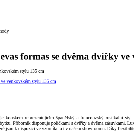
omody
uevas formas se dvěma dvířky ve
je kouskem reprezentujícím španělský a francouzský rustikální sty
nábytku. Příborník disponuje poličkami s dvířky a dvěma zásuvkami. Lu
eré jsou k dispozici ve vzorníku a i v našem showroomu. Díky flexibilit