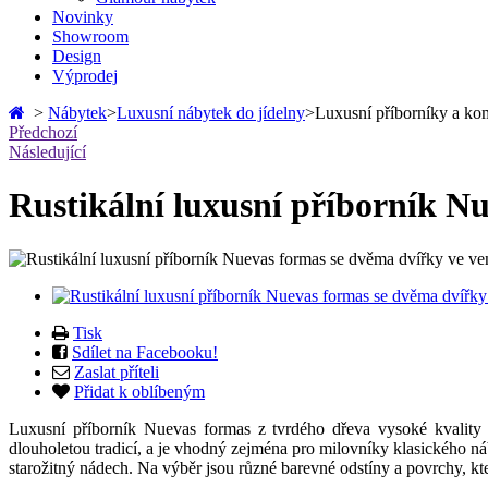
Novinky
Showroom
Design
Výprodej
>
Nábytek
>
Luxusní nábytek do jídelny
>
Luxusní příborníky a k
Předchozí
Následující
Rustikální luxusní příborník N
Tisk
Sdílet na Facebooku!
Zaslat příteli
Přidat k oblíbeným
Luxusní příborník Nuevas formas z tvrdého dřeva vysoké kvality 
dlouholetou tradicí, a je vhodný zejména pro milovníky klasického 
starožitný nádech. Na výběr jsou různé barevné odstíny a povrchy, kt