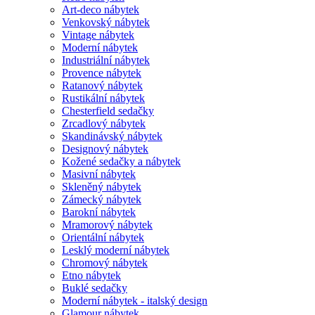
Art-deco nábytek
Venkovský nábytek
Vintage nábytek
Moderní nábytek
Industriální nábytek
Provence nábytek
Ratanový nábytek
Rustikální nábytek
Chesterfield sedačky
Zrcadlový nábytek
Skandinávský nábytek
Designový nábytek
Kožené sedačky a nábytek
Masivní nábytek
Skleněný nábytek
Zámecký nábytek
Barokní nábytek
Mramorový nábytek
Orientální nábytek
Lesklý moderní nábytek
Chromový nábytek
Etno nábytek
Buklé sedačky
Moderní nábytek - italský design
Glamour nábytek