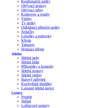
Konferenční stolky
Obývací sestavy
Obývací stěny
Knihovny a regály
Vitríny
Tv stolky
Odkládací příruční stolky
Sedačky
Lenošky a pohovky
Křesla
Taburety
Houpací křesla
Jídelna
Jídelní stoly
Jídelní židle
Příborníky a komody
Jídelní sestavy
Jídelní vitríny
Barový nábytek
Kuchyňské doplňky
Luxusní jídelní lavice
Ložnice
Postele
Skříně
Ložnicové sestavy