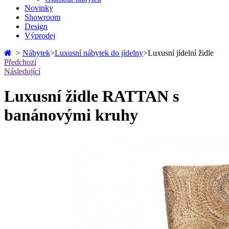
Novinky
Showroom
Design
Výprodej
>
Nábytek
>
Luxusní nábytek do jídelny
>
Luxusní jídelní židle
Předchozí
Následující
Luxusní židle RATTAN s
banánovými kruhy