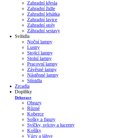
Zahradní křesla
Zahradní židle
Zahradní lehátka
Zahradní lavice
Zahradní stoly
Záhradní sestavy
Svítidla
Noční lampy
Lustry
Stojící lampy
Stolní lampy
Pracovní lampy
Závěsné lampy
Nástěnné lampy
Stínidla
Zrcadla
Doplňky
Dekorace
Obrazy
Různé
Koberce
Sošky a figury
Svíčky, svícny a lucerny
Košíky
Vázy a láhve