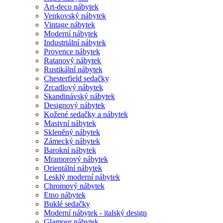
Art-deco nábytek
Venkovský nábytek
Vintage nábytek
Moderní nábytek
Industriální nábytek
Provence nábytek
Ratanový nábytek
Rustikální nábytek
Chesterfield sedačky
Zrcadlový nábytek
Skandinávský nábytek
Designový nábytek
Kožené sedačky a nábytek
Masivní nábytek
Skleněný nábytek
Zámecký nábytek
Barokní nábytek
Mramorový nábytek
Orientální nábytek
Lesklý moderní nábytek
Chromový nábytek
Etno nábytek
Buklé sedačky
Moderní nábytek - italský design
Glamour nábytek