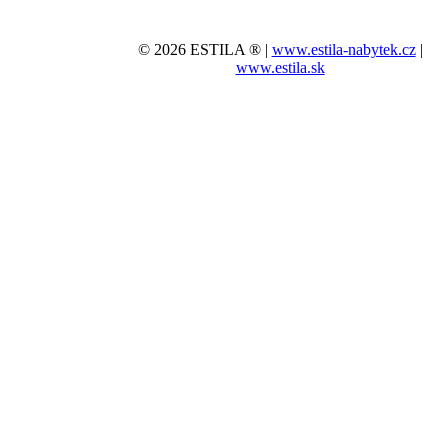
© 2026 ESTILA ® |
www.estila-nabytek.cz
|
www.estila.sk