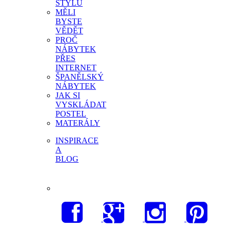
STYLU
MĚLI
BYSTE
VĚDĚT
PROČ
NÁBYTEK
PŘES
INTERNET
ŠPANĚLSKÝ
NÁBYTEK
JAK SI
VYSKLÁDAT
POSTEL
MATERÁLY
INSPIRACE
A
BLOG