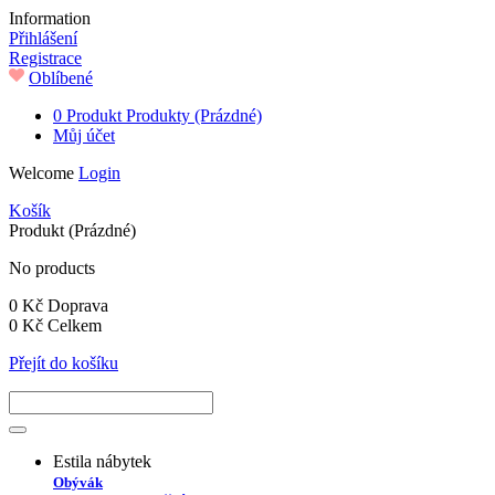
Information
Přihlášení
Registrace
Oblíbené
0
Produkt
Produkty
(Prázdné)
Můj účet
Welcome
Login
Košík
Produkt
(Prázdné)
No products
0 Kč
Doprava
0 Kč
Celkem
Přejít do košíku
Estila nábytek
Obývák