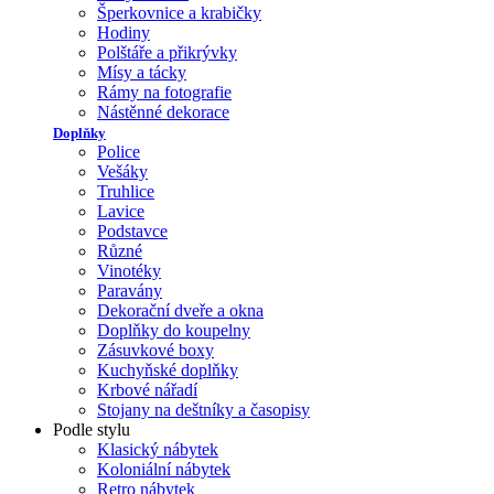
Šperkovnice a krabičky
Hodiny
Polštáře a přikrývky
Mísy a tácky
Rámy na fotografie
Nástěnné dekorace
Doplňky
Police
Vešáky
Truhlice
Lavice
Podstavce
Různé
Vinotéky
Paravány
Dekorační dveře a okna
Doplňky do koupelny
Zásuvkové boxy
Kuchyňské doplňky
Krbové nářadí
Stojany na deštníky a časopisy
Podle stylu
Klasický nábytek
Koloniální nábytek
Retro nábytek