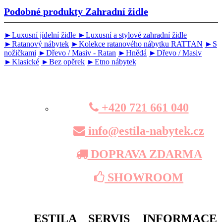
Podobné produkty
Zahradní židle
►Luxusní jídelní židle
►Luxusní a stylové zahradní židle
►Ratanový nábytek
►Kolekce ratanového nábytku RATTAN
►S
nožičkami
►Dřevo / Masiv - Ratan
►Hnědá
►Dřevo / Masiv
►Klasické
►Bez opěrek
►Etno nábytek
+420 721 661 040
info@estila-nabytek.cz
DOPRAVA ZDARMA
SHOWROOM
ESTILA
SERVIS
INFORMACE