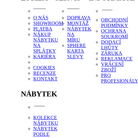
O NÁS
DOPRAVA
OBCHODNÍ
SHOWROOM
MONTÁŽ
PODMÍNKY
PLATBA
NÁBYTEK
OCHRANA
NÁKUP
NA
SOUKROMÍ
NÁBYTKU
MÍRU
DODACÍ
NA
SPHERE
LHŮTY
SPLÁTKY
KARTA
ZÁRUKA
KARIÉRA
SLEVY
REKLAMACE
VRÁCENÍ
COOKIES
ZBOŽÍ
RECENZE
PRO
KONTAKT
PROFESIONÁL
NÁBYTEK
KOLEKCE
NÁBYTKU
NÁBYTEK
PODLE