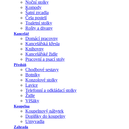
Noční stolky
Komody
Šatní zrcadla
Čela postelí
Toaletní stolky
Rošty a divany
Kancelář
Domácí pracovny
Kancelářská křesla
Knihovny
Kancelářské židle
Pracovní a psací stoly
Předsíň
Chodbové sestavy
Botníky
Konzolové stolky
Lavice
Telefonní a odkládací stolky
Židle
Věšáky
Koupelna
Koupelnový nábytek
Doplňky do koupelny
Umyvadla
Zahrada