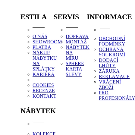
ESTILA
SERVIS
INFORMACE
O NÁS
DOPRAVA
OBCHODNÍ
SHOWROOM
MONTÁŽ
PODMÍNKY
PLATBA
NÁBYTEK
OCHRANA
NÁKUP
NA
SOUKROMÍ
NÁBYTKU
MÍRU
DODACÍ
NA
SPHERE
LHŮTY
SPLÁTKY
KARTA
ZÁRUKA
KARIÉRA
SLEVY
REKLAMACE
VRÁCENÍ
COOKIES
ZBOŽÍ
RECENZE
PRO
KONTAKT
PROFESIONÁL
NÁBYTEK
KOLEKCE