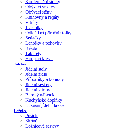
Konferenční stolky
Obývací sestavy
Obývací stěny
Knihovny a regály
Vitríny
Tv stolky
Odkládací příruční stolky
Sedačky
Lenošky a pohovky
Křesla
Taburety
Houpací křesla
Jídelna
Jídelní stoly
Jídelní židle
Příborníky a komody
Jídelní sestavy
Jídelní vitríny
Barový nábytek
Kuchyňské doplňky
Luxusní jídelní lavice
Ložnice
Postele
Skříně
Ložnicové sestavy