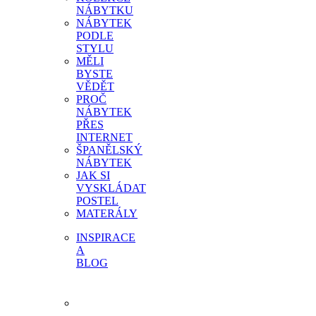
NÁBYTKU
NÁBYTEK
PODLE
STYLU
MĚLI
BYSTE
VĚDĚT
PROČ
NÁBYTEK
PŘES
INTERNET
ŠPANĚLSKÝ
NÁBYTEK
JAK SI
VYSKLÁDAT
POSTEL
MATERÁLY
INSPIRACE
A
BLOG