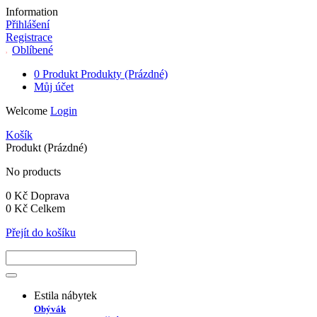
Information
Přihlášení
Registrace
Oblíbené
0
Produkt
Produkty
(Prázdné)
Můj účet
Welcome
Login
Košík
Produkt
(Prázdné)
No products
0 Kč
Doprava
0 Kč
Celkem
Přejít do košíku
Estila nábytek
Obývák