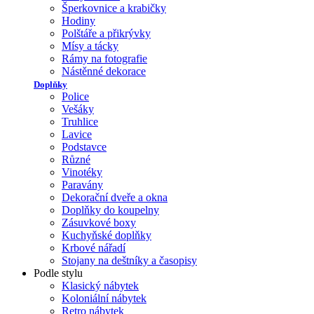
Šperkovnice a krabičky
Hodiny
Polštáře a přikrývky
Mísy a tácky
Rámy na fotografie
Nástěnné dekorace
Doplňky
Police
Vešáky
Truhlice
Lavice
Podstavce
Různé
Vinotéky
Paravány
Dekorační dveře a okna
Doplňky do koupelny
Zásuvkové boxy
Kuchyňské doplňky
Krbové nářadí
Stojany na deštníky a časopisy
Podle stylu
Klasický nábytek
Koloniální nábytek
Retro nábytek