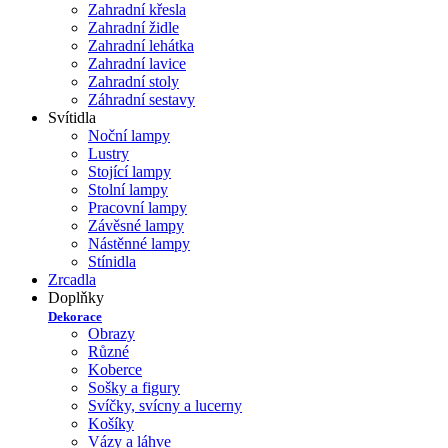
Zahradní křesla
Zahradní židle
Zahradní lehátka
Zahradní lavice
Zahradní stoly
Záhradní sestavy
Svítidla
Noční lampy
Lustry
Stojící lampy
Stolní lampy
Pracovní lampy
Závěsné lampy
Nástěnné lampy
Stínidla
Zrcadla
Doplňky
Dekorace
Obrazy
Různé
Koberce
Sošky a figury
Svíčky, svícny a lucerny
Košíky
Vázy a láhve