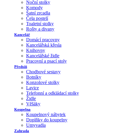
Noční stolky
Komody
Šatní zrcadla
Čela postelí
Toaletní stolky
Rošty a divany
Kancelář
Domácí pracovny
Kancelářská křesla
Knihovny
Kancelářské židle
Pracovní a psací stoly
Předsíň
Chodbové sestavy
Botníky
Konzolové stolky
Lavice
Telefonní a odkládací stolky
Židle
Věšáky
Koupelna
Koupelnový nábytek
Doplňky do koupelny
Umyvadla
Zahrada