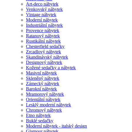
Art-deco nábytek
Venkovský nábytek
Vintage nábytek
Moderní nábytek
Industriální nábytek
Provence nábytek
Ratanový nábytek
Rustikální nábytek
Chesterfield sedačky
Zrcadlový nábytek
Skandinávský nábytek
Designový nábytek
Kožené sedačky a nábytek
Masivní nábytek
Skleněný nábytek
Zámecký nábytek
Barokní nábytek
Mramorový nábytek
Orientální nábytek
Lesklý moderní nábytek
Chromový nábytek
Etno nábytek
Buklé sedačky
Moderní nábytek - italský design
Glamour nábytek