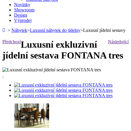
Novinky
Showroom
Design
Výprodej
>
Nábytek
>
Luxusní nábytek do jídelny
>
Luxusní jídelní sestavy
Předchozí
Luxusní exkluzivní
Následující
jídelní sestava FONTANA tres