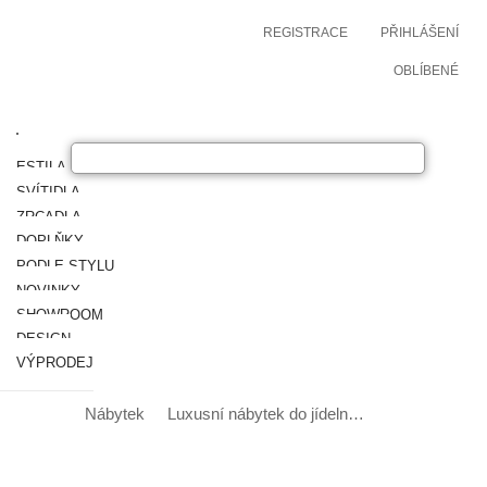
REGISTRACE
PŘIHLÁŠENÍ
OBLÍBENÉ
ESTILA NÁBYTEK
SVÍTIDLA
ZRCADLA
DOPLŇKY
PODLE STYLU
NOVINKY
SHOWROOM
DESIGN
VÝPRODEJ
Nábytek
Luxusní nábytek do jídelny
Luxusní jídelní