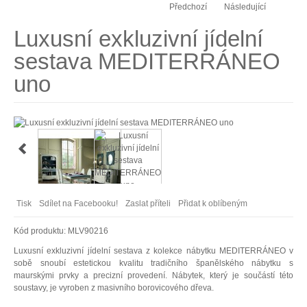
Předchozí
Následující
Luxusní exkluzivní jídelní
sestava MEDITERRÁNEO
uno
Tisk
Sdílet na Facebooku!
Zaslat příteli
Přidat k oblíbeným
Kód produktu:
MLV90216
Luxusní exkluzivní jídelní sestava z kolekce nábytku MEDITERRÁNEO v
sobě snoubí estetickou kvalitu tradičního španělského nábytku s
maurskými prvky a precizní provedení. Nábytek, který je součástí této
soustavy, je vyroben z masivního borovicového dřeva.