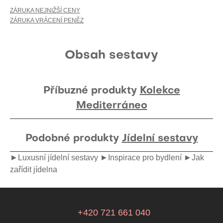
ZÁRUKA NEJNIŽŠÍ CENY
ZÁRUKA VRÁCENÍ PENĚZ
Obsah sestavy
Příbuzné produkty
Kolekce
Mediterráneo
Podobné produkty
Jídelní sestavy
►Luxusní jídelní sestavy
►Inspirace pro bydlení
►Jak
zařídit jídelna
+420 721 661 040