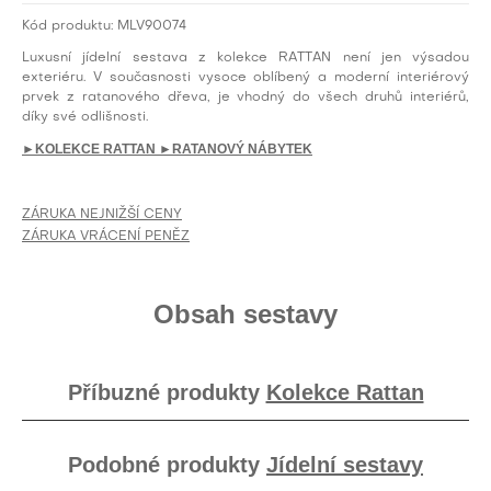
Kód produktu:
MLV90074
Luxusní jídelní sestava z kolekce RATTAN není jen výsadou
exteriéru. V současnosti vysoce oblíbený a moderní interiérový
prvek z ratanového dřeva, je vhodný do všech druhů interiérů,
díky své odlišnosti.
►KOLEKCE RATTAN
►RATANOVÝ NÁBYTEK
ZÁRUKA NEJNIŽŠÍ CENY
ZÁRUKA VRÁCENÍ PENĚZ
Obsah sestavy
Příbuzné produkty
Kolekce Rattan
Podobné produkty
Jídelní sestavy