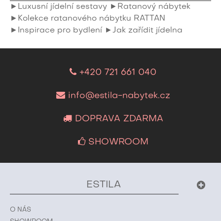
►Luxusní jídelní sestavy
►Ratanový nábytek
►Kolekce ratanového nábytku RATTAN
►Inspirace pro bydlení
►Jak zařídit jídelna
+420 721 661 040
info@estila-nabytek.cz
DOPRAVA ZDARMA
SHOWROOM
ESTILA
O NÁS