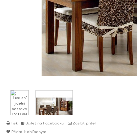
Tisk
Sdílet na Facebooku!
Zaslat příteli
Přidat k oblíbeným