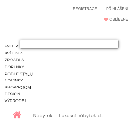
REGISTRACE
PŘIHLÁŠENÍ
OBLÍBENÉ
ESTILA NÁBYTEK
SVÍTIDLA
ZRCADLA
DOPLŇKY
PODLE STYLU
NOVINKY
SHOWROOM
DESIGN
VÝPRODEJ
Nábytek
Luxusní nábytek do jídelny
Luxu