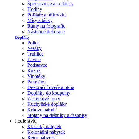
Šperkovnice a krabičky
Hodiny
Polštáře a přikrývky
Mísy a tácky
Rámy na fotografie
Nástěnné dekorace
Doplňky
Police
Vešáky
Truhlice
Lavice
Podstavce
Různé
Vinotéky
Paravány
Dekorační dveře a okna
Doplňky do koupelny
Zásuvkové boxy
Kuchyňské doplňky
Krbové nářadí
Stojany na deštníky a časopisy
Podle stylu
Klasický nábytek
Koloniální nábytek
Retro nábytek