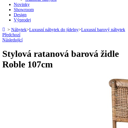
Novinky
Showroom
Design
Výprodej
>
Nábytek
>
Luxusní nábytek do jídelny
>
Luxusní barový nábytek
Předchozí
Následující
Stylová ratanová barová židle
Roble 107cm