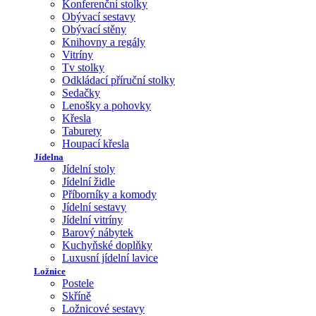
Konferenční stolky
Obývací sestavy
Obývací stěny
Knihovny a regály
Vitríny
Tv stolky
Odkládací příruční stolky
Sedačky
Lenošky a pohovky
Křesla
Taburety
Houpací křesla
Jídelna
Jídelní stoly
Jídelní židle
Příborníky a komody
Jídelní sestavy
Jídelní vitríny
Barový nábytek
Kuchyňské doplňky
Luxusní jídelní lavice
Ložnice
Postele
Skříně
Ložnicové sestavy