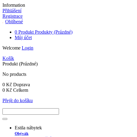
Information
Přihlášení
Registrace
Oblíbené
0
Produkt
Produkty
(Prázdné)
Můj účet
Welcome
Login
Košík
Produkt
(Prázdné)
No products
0 Kč
Doprava
0 Kč
Celkem
Přejít do košíku
Estila nábytek
Obývák