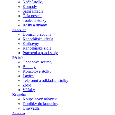
Noční stolky
Komody
Šatní zrcadla
Čela postelí
Toaletní stolky
Rošty a divany
Kancelář
Domácí pracovny
Kancelářská křesla
Knihovny
Kancelářské židle
Pracovní a psací stoly
Předsíň
Chodbové sestavy
Botníky
Konzolové stolky
Lavice
Telefonní a odkládací stolky
Židle
Věšáky
Koupelna
Koupelnový nábytek
Doplňky do koupelny
Umyvadla
Zahrada