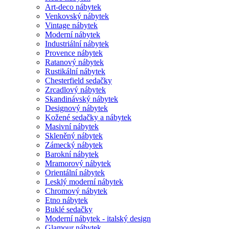
Art-deco nábytek
Venkovský nábytek
Vintage nábytek
Moderní nábytek
Industriální nábytek
Provence nábytek
Ratanový nábytek
Rustikální nábytek
Chesterfield sedačky
Zrcadlový nábytek
Skandinávský nábytek
Designový nábytek
Kožené sedačky a nábytek
Masivní nábytek
Skleněný nábytek
Zámecký nábytek
Barokní nábytek
Mramorový nábytek
Orientální nábytek
Lesklý moderní nábytek
Chromový nábytek
Etno nábytek
Buklé sedačky
Moderní nábytek - italský design
Glamour nábytek