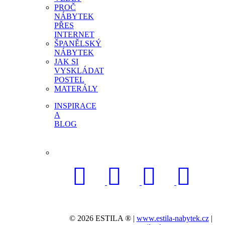
PROČ
NÁBYTEK
PŘES
INTERNET
ŠPANĚLSKÝ
NÁBYTEK
JAK SI
VYSKLÁDAT
POSTEL
MATERÁLY
INSPIRACE
A
BLOG
© 2026 ESTILA ® |
www.estila-nabytek.cz
|