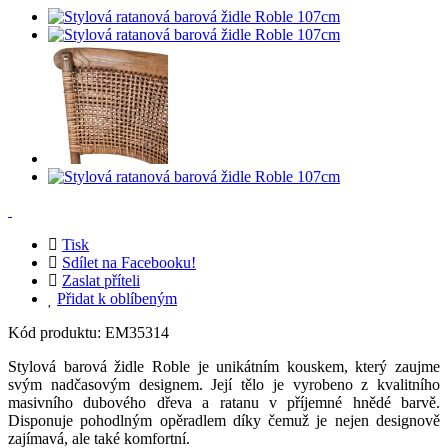
Tisk
Sdílet na Facebooku!
Zaslat příteli
Přidat k oblíbeným
Kód produktu:
EM35314
Stylová barová židle Roble je unikátním kouskem, který zaujme
svým nadčasovým designem. Její tělo je vyrobeno z kvalitního
masivního dubového dřeva a ratanu v příjemné hnědé barvě.
Disponuje pohodlným opěradlem díky čemuž je nejen designově
zajímavá, ale také komfortní.