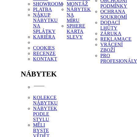
OBCHODNÍ
SHOWROOM
MONTÁŽ
PODMÍNKY
PLATBA
NÁBYTEK
OCHRANA
NÁKUP
NA
SOUKROMÍ
NÁBYTKU
MÍRU
DODACÍ
NA
SPHERE
LHŮTY
SPLÁTKY
KARTA
ZÁRUKA
KARIÉRA
SLEVY
REKLAMACE
VRÁCENÍ
COOKIES
ZBOŽÍ
RECENZE
PRO
KONTAKT
PROFESIONÁL
NÁBYTEK
KOLEKCE
NÁBYTKU
NÁBYTEK
PODLE
STYLU
MĚLI
BYSTE
VĚDĚT