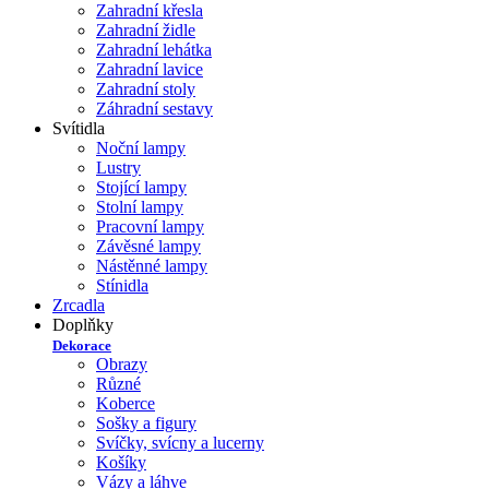
Zahradní křesla
Zahradní židle
Zahradní lehátka
Zahradní lavice
Zahradní stoly
Záhradní sestavy
Svítidla
Noční lampy
Lustry
Stojící lampy
Stolní lampy
Pracovní lampy
Závěsné lampy
Nástěnné lampy
Stínidla
Zrcadla
Doplňky
Dekorace
Obrazy
Různé
Koberce
Sošky a figury
Svíčky, svícny a lucerny
Košíky
Vázy a láhve