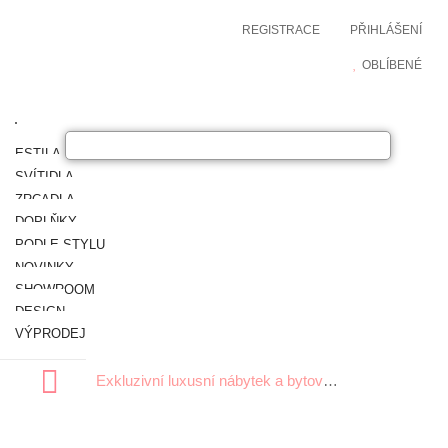
REGISTRACE
PŘIHLÁŠENÍ
OBLÍBENÉ
ESTILA NÁBYTEK
SVÍTIDLA
ZRCADLA
DOPLŇKY
PODLE STYLU
NOVINKY
SHOWROOM
DESIGN
VÝPRODEJ
Exkluzivní luxusní nábytek a bytové doplňky