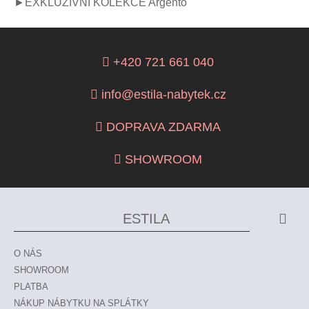
►EXKLUZIVNÍ KOLEKCE Argento
+420 721 661 040
info@estila-nabytek.cz
DOPRAVA ZDARMA
SHOWROOM
ESTILA
O NÁS
SHOWROOM
PLATBA
NÁKUP NÁBYTKU NA SPLÁTKY