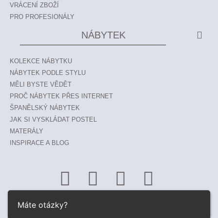
VRÁCENÍ ZBOŽÍ
PRO PROFESIONÁLY
NÁBYTEK
KOLEKCE NÁBYTKU
NÁBYTEK PODLE STYLU
MĚLI BYSTE VĚDĚT
PROČ NÁBYTEK PŘES INTERNET
ŠPANĚLSKÝ NÁBYTEK
JAK SI VYSKLÁDAT POSTEL
MATERÁLY
INSPIRACE A BLOG
Máte otázky?
© 2026 ESTILA ® |
www.estila-nabytek.cz
|
www.estila.sk