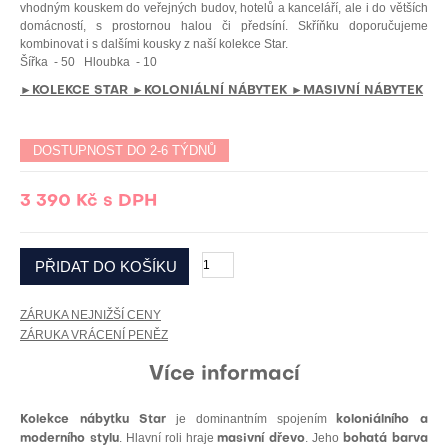
vhodným kouskem do veřejných budov, hotelů a kanceláří, ale i do větších
domácností, s prostornou halou či předsíní. Skříňku doporučujeme
kombinovat i s dalšími kousky z naší kolekce Star.
Šířka
- 50
Hloubka
- 10
►KOLEKCE STAR
►KOLONIÁLNÍ NÁBYTEK
►MASIVNÍ NÁBYTEK
DOSTUPNOST DO 2-6 TÝDNŮ
3 390 Kč
s DPH
ZÁRUKA NEJNIŽŠÍ CENY
ZÁRUKA VRÁCENÍ PENĚZ
Více informací
je dominantním spojením
Kolekce nábytku Star
koloniálního a
. Hlavní roli hraje
. Jeho
moderního stylu
masivní dřevo
bohatá barva