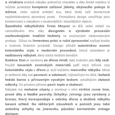
dodává nábytku jedinečný charakter a díky široké nabídce si
a struktura
můžete poskládat
kompletní zařízení jídelny, obývacího pokoje či
, nebo vybrat unikátní kus, který dodá vaší domácnosti
ložnice
nepřehlédnutelný akcentový prvek . Promyšlený design umožňuje jeho
kombinování s nábytkem v modernějších i klasičtějších stylech.
se těší velké oblibě na
Španělská nábytkářská firma Moycor
celosvětovém trhu díky
designním a výrobním procesům
se současnými zdokonalenými
zachovávajícím tradiční hodnoty
postupy . Důraz na
zvyšuje kvalitu
řemeslnou práci a ruční zpracování
a hodnotu finálních produktů. Design přináší
autentickou esenci
čehož výsledkem je
koloniálního stylu v moderním provedení,
, který odolá módním trendům.
nadčasový nábytek
je vyrobena
, také známým jako
.
Kolekce Star
ze dřeva mindi
bílý cedr
Použití
patří mezi klíčové rysy
luxusních exotických materiálů
a
je duší každého
. Mindi
koloniálního stylu
dřevo
masivního nábytku
je oblíbené díky své
Výjimečným ho dělá i
pevnosti a odolnosti.
bohatá
, vytvářejícím
hnědá barva s přirozeným vysokým leskem
zlatavé
. Do prostoru přinese
.
odlesky
pocit tepla a útulnosti
Nábytek má
a dominují v něm
mohutné siluety
striktní rovné linie,
pravé úhly a hladké povrchy.
Úchytky< /strong> jsou vyrobeny
z
bronzu,
který koresponduje s odstíny dřeva a dodává nábytku
luxusní vzhled
. Na některých zásuvkách a policích jsou také
umístěny
úchytky na jmenovku
, působící šarmantním
vintage
dojmem
.