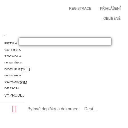
REGISTRACE
PŘIHLÁŠENÍ
OBLÍBENÉ
ESTILA NÁBYTEK
SVÍTIDLA
ZRCADLA
DOPLŇKY
PODLE STYLU
NOVINKY
SHOWROOM
DESIGN
VÝPRODEJ
Bytové doplňky a dekorace
Designové bytové doplňky