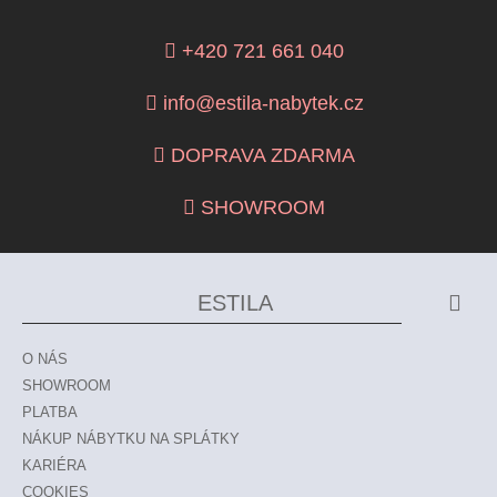
+420 721 661 040
info@estila-nabytek.cz
DOPRAVA ZDARMA
SHOWROOM
ESTILA
O NÁS
SHOWROOM
PLATBA
NÁKUP NÁBYTKU NA SPLÁTKY
KARIÉRA
COOKIES