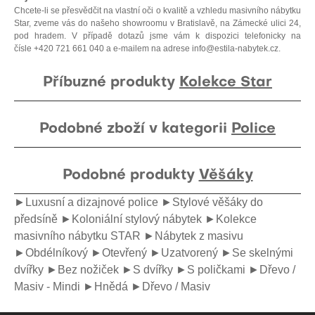
Chcete-li se přesvědčit na vlastní oči o kvalitě a vzhledu masivního nábytku
Star, zveme vás do našeho showroomu v Bratislavě, na Zámecké ulici 24,
pod hradem. V případě dotazů jsme vám k dispozici telefonicky na
čísle
+420 721 661 040
a e-mailem na adrese
info@estila-nabytek.cz
.
Příbuzné produkty
Kolekce Star
Podobné zboží v kategorii
Police
Podobné produkty
Věšáky
►Luxusní a dizajnové police
►Stylové věšáky do
předsíně
►Koloniální stylový nábytek
►Kolekce
masivního nábytku STAR
►Nábytek z masivu
►Obdélníkový
►Otevřený
►Uzatvorený
►Se skelnými
dvířky
►Bez nožiček
►S dvířky
►S poličkami
►Dřevo /
Masiv - Mindi
►Hnědá
►Dřevo / Masiv