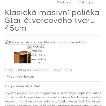
Předchozí
Následující
Klasická masivní polička
Star čtvercového tvaru
45cm
Tisk
Sdílet na Facebooku!
Zaslat příteli
Přidat k oblíbeným
Kód produktu:
MLV02031
Stylová polička Star je elegantním a praktickým doplňkem každé
domácnosti. Je vyrobena z masivního dřeva Mindi, které zajišťuje
kvalitu a trvanlivost a do vašeho příbytku vnese útulný a luxusní