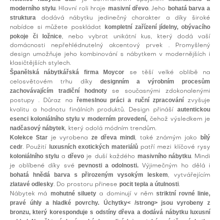
moderního stylu
masivní dřevo
bohatá barva a
. Hlavní roli hraje
. Jeho
struktura
dodává nábytku jedinečný charakter a díky široké
kompletní zařízení jídelny, obývacího
nabídce si můžete poskládat
pokoje či ložnice
, nebo vybrat unikátní kus, který dodá vaší
domácnosti nepřehlédnutelný akcentový prvek . Promyšlený
design umožňuje jeho kombinování s nábytkem v modernějších i
klasičtějších stylech.
Španělská nábytkářská firma Moycor
se těší velké oblibě na
designním a výrobním procesům
celosvětovém trhu díky
zachovávajícím tradiční hodnoty
se současnými zdokonalenými
řemeslnou práci a ruční zpracování
postupy . Důraz na
zvyšuje
autentickou
kvalitu a hodnotu finálních produktů. Design přináší
esenci koloniálního stylu v moderním provedení,
čehož výsledkem je
nadčasový nábytek
, který odolá módním trendům.
Kolekce Star
ze dřeva mindi
bílý
je vyrobena
, také známým jako
cedr
luxusních exotických materiálů
. Použití
patří mezi klíčové rysy
koloniálního stylu
dřevo
masivního nábytku
a
je duší každého
. Mindi
pevnosti a odolnosti.
je oblíbené díky své
Výjimečným ho dělá i
bohatá hnědá barva s přirozeným vysokým leskem
, vytvářejícím
zlatavé odlesky
pocit tepla a útulnosti
. Do prostoru přinese
.
mohutné siluety
striktní rovné linie,
Nábytek má
a dominují v něm
pravé úhly a hladké povrchy.
Úchytky< /strong> jsou vyrobeny
z
bronzu,
který koresponduje s odstíny dřeva a dodává nábytku
luxusní