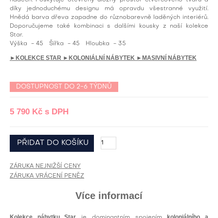
nádech. Poskytuje otevřený úložný prostor čtvercového tvaru a
díky jednoduchému designu má opravdu všestranné využití.
Hnědá barva dřeva zapadne do různobarevně laděných interiérů.
Doporučujeme také kombinaci s dalšími kousky z naší kolekce
Star.
Výška
- 45
Šířka
- 45
Hloubka
- 35
►KOLEKCE STAR
►KOLONIÁLNÍ NÁBYTEK
►MASIVNÍ NÁBYTEK
DOSTUPNOST DO 2-6 TÝDNŮ
5 790 Kč
s DPH
ZÁRUKA NEJNIŽŠÍ CENY
ZÁRUKA VRÁCENÍ PENĚZ
Více informací
Kolekce nábytku Star
koloniálního a
je dominantním spojením