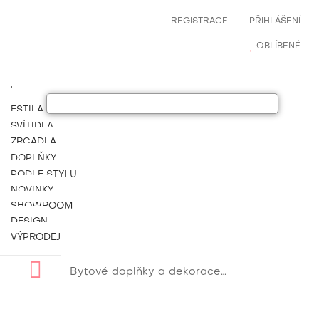
REGISTRACE
PŘIHLÁŠENÍ
OBLÍBENÉ
ESTILA NÁBYTEK
SVÍTIDLA
ZRCADLA
DOPLŇKY
PODLE STYLU
NOVINKY
SHOWROOM
DESIGN
VÝPRODEJ
Bytové doplňky a dekorace
Designové byt