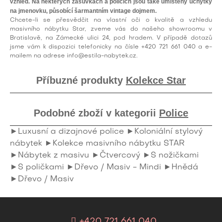
vzhled
. Na některých zásuvkách a policích jsou také umístěny
úchytky
na jmenovku
, působící šarmantním
vintage dojmem
.
Chcete-li se přesvědčit na vlastní oči o kvalitě a vzhledu
masivního nábytku Star, zveme vás do našeho showroomu v
Bratislavě, na Zámecké ulici 24, pod hradem. V případě dotazů
jsme vám k dispozici telefonicky na čísle
+420 721 661 040
a e-
mailem na adrese
info@estila-nabytek.cz
.
Příbuzné produkty
Kolekce Star
Podobné zboží v kategorii
Police
►Luxusní a dizajnové police
►Koloniální stylový
nábytek
►Kolekce masivního nábytku STAR
►Nábytek z masivu
►Čtvercový
►S nožičkami
►S poličkami
►Dřevo / Masiv - Mindi
►Hnědá
►Dřevo / Masiv
+420 721 661 040