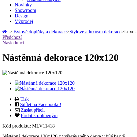
Novinky
Showroom
Design
Výprodej
>
Bytové doplňky a dekorace
>
Stylové a luxusní dekorace
>
Luxusn
Předchozí
Následující
Nástěnná dekorace 120x120
Tisk
Sdílet na Facebooku!
Zaslat příteli
Přidat k oblíbeným
Kód produktu:
MLV11418
Nástěnná dekorace 120x120 z vyřezávaného dřeva v bílé barvě.