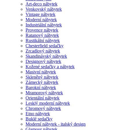
Art-deco nábytek
Venkovský nábytek
Vintage nábytek
Moderní nábytek
Industriální nábytek
Provence nábytek
Ratanový nábytek
Rustikální nábytek
Chesterfield sedačky
Zrcadlový nábytek
Skandinávský nábytek
Designový nábytek
Kožené sedačky a nábytek
Masivní nábytek
Skleněný nábytek
Zámecký nábytek
Barokní nábytek
Mramorový nábytek
Orientální nábytek
Lesklý moderní nábytek
Chromový nábytek
Etno nábytek
Buklé sedačky
Moderní nábytek - italský design
Glamour nábytek