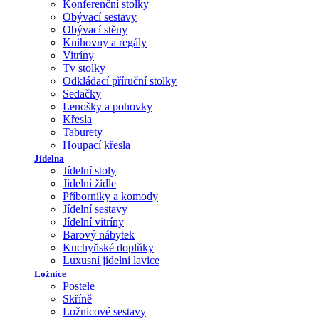
Konferenční stolky
Obývací sestavy
Obývací stěny
Knihovny a regály
Vitríny
Tv stolky
Odkládací příruční stolky
Sedačky
Lenošky a pohovky
Křesla
Taburety
Houpací křesla
Jídelna
Jídelní stoly
Jídelní židle
Příborníky a komody
Jídelní sestavy
Jídelní vitríny
Barový nábytek
Kuchyňské doplňky
Luxusní jídelní lavice
Ložnice
Postele
Skříně
Ložnicové sestavy