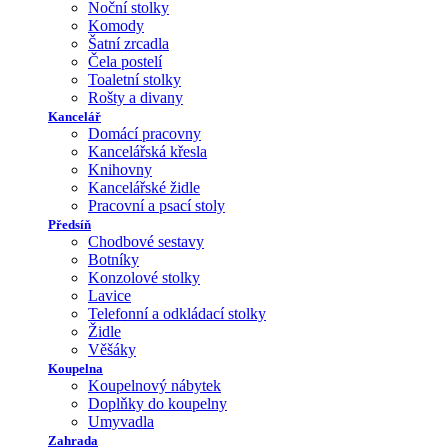
Noční stolky
Komody
Šatní zrcadla
Čela postelí
Toaletní stolky
Rošty a divany
Kancelář
Domácí pracovny
Kancelářská křesla
Knihovny
Kancelářské židle
Pracovní a psací stoly
Předsíň
Chodbové sestavy
Botníky
Konzolové stolky
Lavice
Telefonní a odkládací stolky
Židle
Věšáky
Koupelna
Koupelnový nábytek
Doplňky do koupelny
Umyvadla
Zahrada