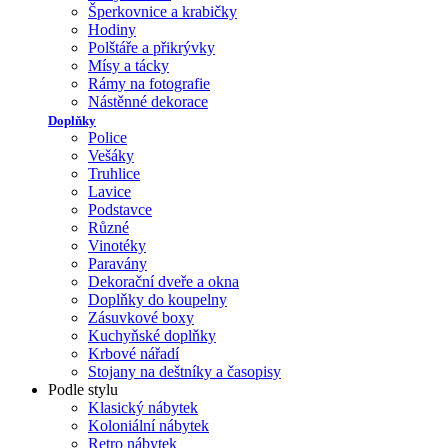
Šperkovnice a krabičky
Hodiny
Polštáře a přikrývky
Mísy a tácky
Rámy na fotografie
Nástěnné dekorace
Doplňky
Police
Vešáky
Truhlice
Lavice
Podstavce
Různé
Vinotéky
Paravány
Dekorační dveře a okna
Doplňky do koupelny
Zásuvkové boxy
Kuchyňské doplňky
Krbové nářadí
Stojany na deštníky a časopisy
Podle stylu
Klasický nábytek
Koloniální nábytek
Retro nábytek