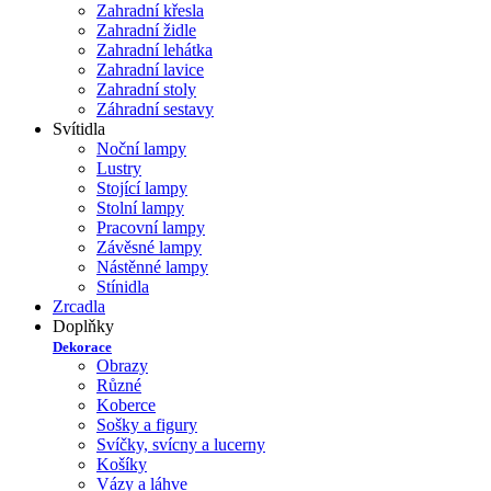
Zahradní křesla
Zahradní židle
Zahradní lehátka
Zahradní lavice
Zahradní stoly
Záhradní sestavy
Svítidla
Noční lampy
Lustry
Stojící lampy
Stolní lampy
Pracovní lampy
Závěsné lampy
Nástěnné lampy
Stínidla
Zrcadla
Doplňky
Dekorace
Obrazy
Různé
Koberce
Sošky a figury
Svíčky, svícny a lucerny
Košíky
Vázy a láhve