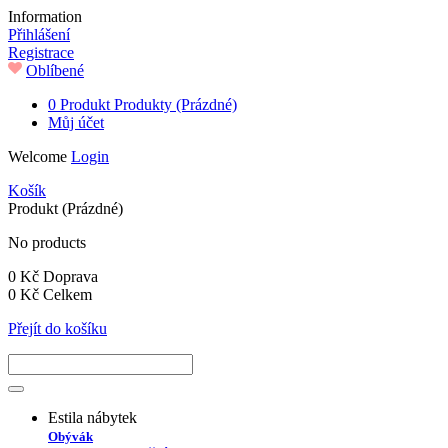
Information
Přihlášení
Registrace
Oblíbené
0
Produkt
Produkty
(Prázdné)
Můj účet
Welcome
Login
Košík
Produkt
(Prázdné)
No products
0 Kč
Doprava
0 Kč
Celkem
Přejít do košíku
Estila nábytek
Obývák