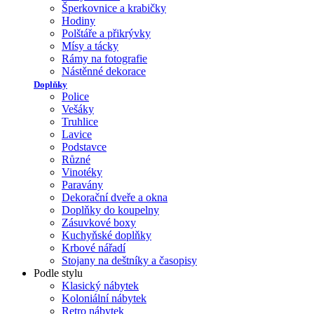
Šperkovnice a krabičky
Hodiny
Polštáře a přikrývky
Mísy a tácky
Rámy na fotografie
Nástěnné dekorace
Doplňky
Police
Vešáky
Truhlice
Lavice
Podstavce
Různé
Vinotéky
Paravány
Dekorační dveře a okna
Doplňky do koupelny
Zásuvkové boxy
Kuchyňské doplňky
Krbové nářadí
Stojany na deštníky a časopisy
Podle stylu
Klasický nábytek
Koloniální nábytek
Retro nábytek