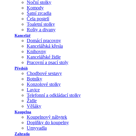
Noční stolky
Komody
Šatní zrcadla
Čela postelí
Toaletní stolky
Rošty a divany
Kancelář
Domácí pracovny
Kancelářská křesla
Knihovny
Kancelářské židle
Pracovní a psací stoly
Předsíň
Chodbové sestavy
Botníky
Konzolové stolky
Lavice
Telefonní a odkládací stolky
Židle
Věšáky
Koupelna
Koupelnový nábytek
Doplňky do koupelny
Umyvadla
Zahrada