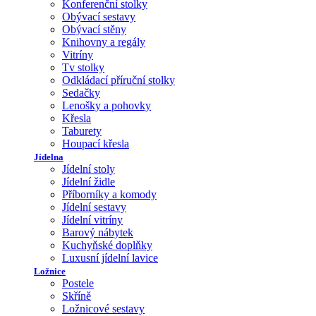
Konferenční stolky
Obývací sestavy
Obývací stěny
Knihovny a regály
Vitríny
Tv stolky
Odkládací příruční stolky
Sedačky
Lenošky a pohovky
Křesla
Taburety
Houpací křesla
Jídelna
Jídelní stoly
Jídelní židle
Příborníky a komody
Jídelní sestavy
Jídelní vitríny
Barový nábytek
Kuchyňské doplňky
Luxusní jídelní lavice
Ložnice
Postele
Skříně
Ložnicové sestavy