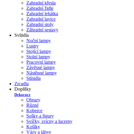
Zahradní křesla
Zahradní židle
Zahradní lehátka
Zahradní lavice
Zahradní stoly
Záhradní sestavy
Svítidla
Noční lampy
Lustry
Stojící lampy
Stolní lampy
Pracovní lampy
Závěsné lampy
Nástěnné lampy
Stínidla
Zrcadla
Doplňky
Dekorace
Obrazy
Různé
Koberce
Sošky a figury
Svíčky, svícny a lucerny
Košíky
Vázy a láhve