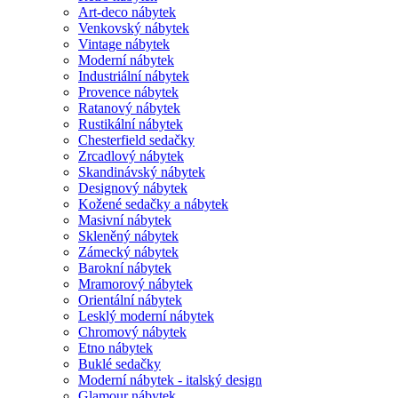
Art-deco nábytek
Venkovský nábytek
Vintage nábytek
Moderní nábytek
Industriální nábytek
Provence nábytek
Ratanový nábytek
Rustikální nábytek
Chesterfield sedačky
Zrcadlový nábytek
Skandinávský nábytek
Designový nábytek
Kožené sedačky a nábytek
Masivní nábytek
Skleněný nábytek
Zámecký nábytek
Barokní nábytek
Mramorový nábytek
Orientální nábytek
Lesklý moderní nábytek
Chromový nábytek
Etno nábytek
Buklé sedačky
Moderní nábytek - italský design
Glamour nábytek