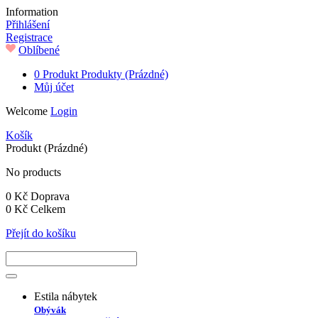
Information
Přihlášení
Registrace
Oblíbené
0
Produkt
Produkty
(Prázdné)
Můj účet
Welcome
Login
Košík
Produkt
(Prázdné)
No products
0 Kč
Doprava
0 Kč
Celkem
Přejít do košíku
Estila nábytek
Obývák