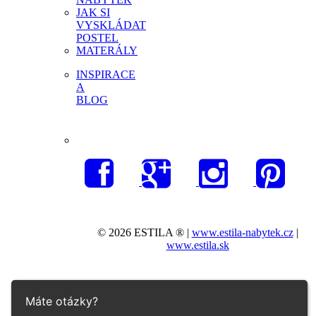
JAK SI
VYSKLÁDAT
POSTEL
MATERÁLY
INSPIRACE
A
BLOG
© 2026 ESTILA ® |
www.estila-nabytek.cz
|
www.estila.sk
Máte otázky?