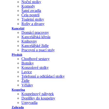
Noční stolky
Komody
Šatní zrcadla
Čela postelí
Toaletní stolky
Rošty a divany
Kancelář
Domácí pracovny
Kancelářská křesla
Knihovny
Kancelářské židle
Pracovní a psací stoly
Předsíň
Chodbové sestavy
Botníky
Konzolové stolky
Lavice
Telefonní a odkládací stolky
Židle
Věšáky
Koupelna
Koupelnový nábytek
Doplňky do koupelny
Umyvadla
Zahrada