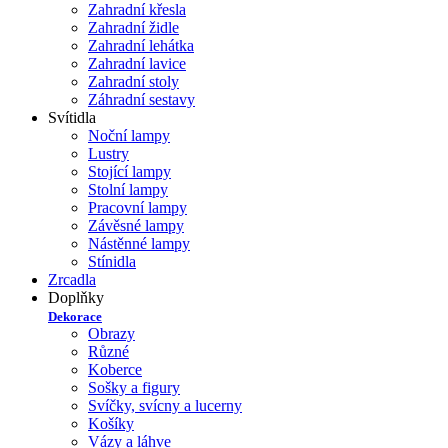
Zahradní křesla
Zahradní židle
Zahradní lehátka
Zahradní lavice
Zahradní stoly
Záhradní sestavy
Svítidla
Noční lampy
Lustry
Stojící lampy
Stolní lampy
Pracovní lampy
Závěsné lampy
Nástěnné lampy
Stínidla
Zrcadla
Doplňky
Dekorace
Obrazy
Různé
Koberce
Sošky a figury
Svíčky, svícny a lucerny
Košíky
Vázy a láhve