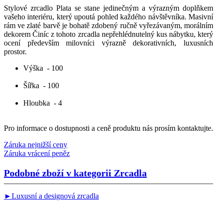
Stylové zrcadlo Plata se stane jedinečným a výrazným doplňkem
vašeho interiéru, který upoutá pohled každého návštěvníka. Masivní
rám ve zlaté barvě je bohatě zdobený ručně vyřezávaným, morálním
dekorem Činíc z tohoto zrcadla nepřehlédnutelný kus nábytku, který
ocení především milovníci výrazně dekorativních, luxusních
prostor.
Výška
- 100
Šířka
- 100
Hloubka
- 4
Pro informace o dostupnosti a ceně produktu nás prosím kontaktujte.
Záruka nejnižší ceny
Záruka vrácení peněz
Podobné zboží v kategorii
Zrcadla
►Luxusní a designová zrcadla