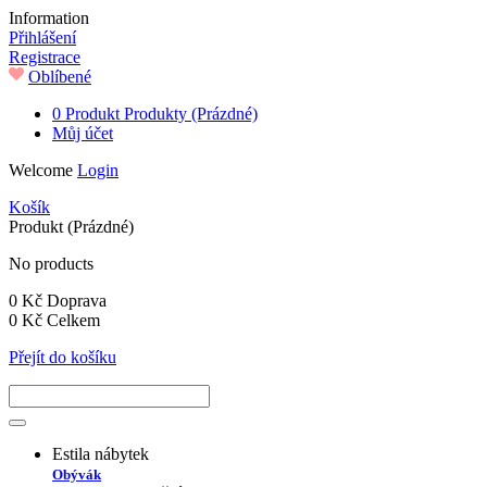
Information
Přihlášení
Registrace
Oblíbené
0
Produkt
Produkty
(Prázdné)
Můj účet
Welcome
Login
Košík
Produkt
(Prázdné)
No products
0 Kč
Doprava
0 Kč
Celkem
Přejít do košíku
Estila nábytek
Obývák