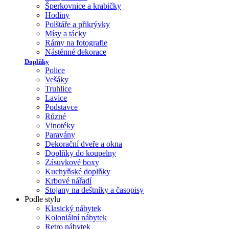
Šperkovnice a krabičky
Hodiny
Polštáře a přikrývky
Mísy a tácky
Rámy na fotografie
Nástěnné dekorace
Doplňky
Police
Vešáky
Truhlice
Lavice
Podstavce
Různé
Vinotéky
Paravány
Dekorační dveře a okna
Doplňky do koupelny
Zásuvkové boxy
Kuchyňské doplňky
Krbové nářadí
Stojany na deštníky a časopisy
Podle stylu
Klasický nábytek
Koloniální nábytek
Retro nábytek