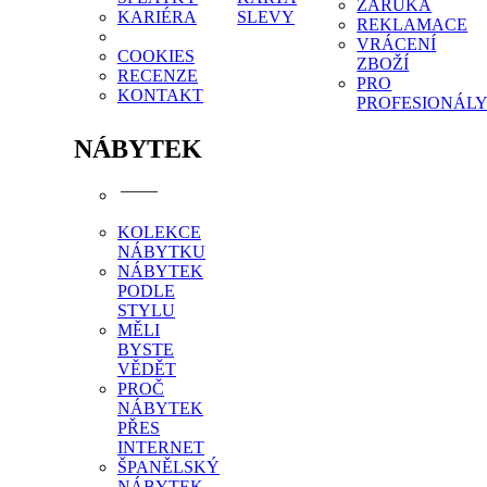
ZÁRUKA
KARIÉRA
SLEVY
REKLAMACE
VRÁCENÍ
COOKIES
ZBOŽÍ
RECENZE
PRO
KONTAKT
PROFESIONÁL
NÁBYTEK
KOLEKCE
NÁBYTKU
NÁBYTEK
PODLE
STYLU
MĚLI
BYSTE
VĚDĚT
PROČ
NÁBYTEK
PŘES
INTERNET
ŠPANĚLSKÝ
NÁBYTEK