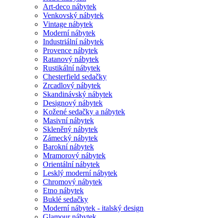
Art-deco nábytek
Venkovský nábytek
Vintage nábytek
Moderní nábytek
Industriální nábytek
Provence nábytek
Ratanový nábytek
Rustikální nábytek
Chesterfield sedačky
Zrcadlový nábytek
Skandinávský nábytek
Designový nábytek
Kožené sedačky a nábytek
Masivní nábytek
Skleněný nábytek
Zámecký nábytek
Barokní nábytek
Mramorový nábytek
Orientální nábytek
Lesklý moderní nábytek
Chromový nábytek
Etno nábytek
Buklé sedačky
Moderní nábytek - italský design
Glamour nábytek