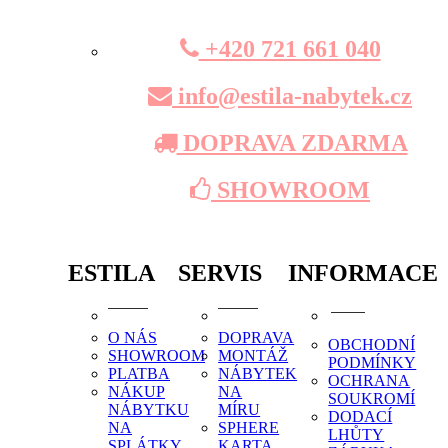
+420 721 661 040
info@estila-nabytek.cz
DOPRAVA ZDARMA
SHOWROOM
ESTILA
SERVIS
INFORMACE
O NÁS
DOPRAVA
OBCHODNÍ
SHOWROOM
MONTÁŽ
PODMÍNKY
PLATBA
NÁBYTEK
OCHRANA
NÁKUP
NA
SOUKROMÍ
NÁBYTKU
MÍRU
DODACÍ
NA
SPHERE
LHŮTY
SPLÁTKY
KARTA