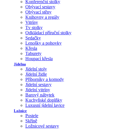
Konferenční stolky
Obývací sestavy
Obývací stěny
Knihovny a regály
Vitríny
Tv stolky
Odkládací příruční stolky
Sedačky
Lenošky a pohovky
Křesla
Taburety
Houpací křesla
Jídelna
Jídelní stoly
Jídelní židle
Příborníky a komody
Jídelní sestavy
Jídelní vitríny
Barový nábytek
Kuchyňské doplňky
Luxusní jídelní lavice
Ložnice
Postele
Skříně
Ložnicové sestavy