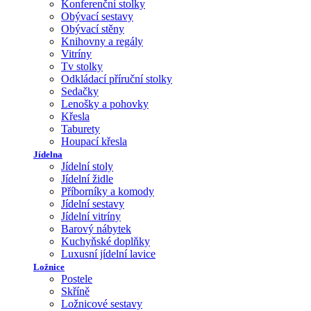
Konferenční stolky
Obývací sestavy
Obývací stěny
Knihovny a regály
Vitríny
Tv stolky
Odkládací příruční stolky
Sedačky
Lenošky a pohovky
Křesla
Taburety
Houpací křesla
Jídelna
Jídelní stoly
Jídelní židle
Příborníky a komody
Jídelní sestavy
Jídelní vitríny
Barový nábytek
Kuchyňské doplňky
Luxusní jídelní lavice
Ložnice
Postele
Skříně
Ložnicové sestavy