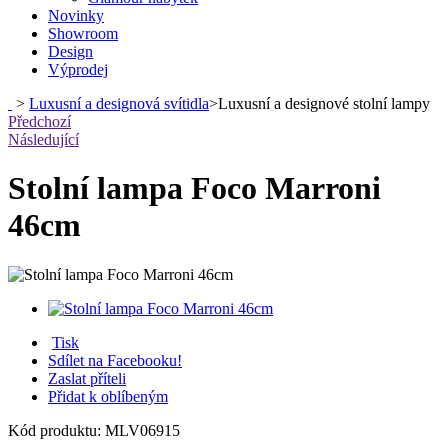
Novinky
Showroom
Design
Výprodej
>
Luxusní a designová svítidla
>
Luxusní a designové stolní lampy
Předchozí
Následující
Stolní lampa Foco Marroni
46cm
Tisk
Sdílet na Facebooku!
Zaslat příteli
Přidat k oblíbeným
Kód produktu:
MLV06915