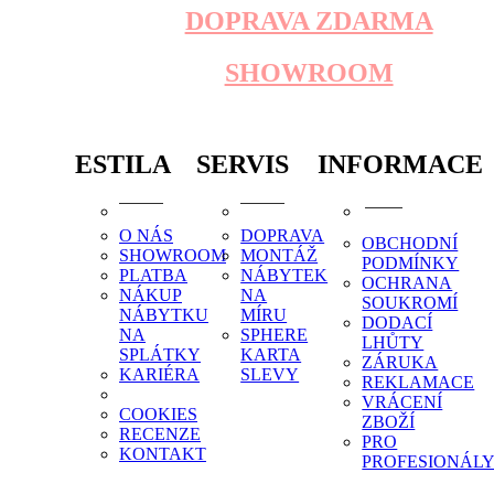
DOPRAVA ZDARMA
SHOWROOM
ESTILA
SERVIS
INFORMACE
O NÁS
DOPRAVA
OBCHODNÍ
SHOWROOM
MONTÁŽ
PODMÍNKY
PLATBA
NÁBYTEK
OCHRANA
NÁKUP
NA
SOUKROMÍ
NÁBYTKU
MÍRU
DODACÍ
NA
SPHERE
LHŮTY
SPLÁTKY
KARTA
ZÁRUKA
KARIÉRA
SLEVY
REKLAMACE
VRÁCENÍ
COOKIES
ZBOŽÍ
RECENZE
PRO
KONTAKT
PROFESIONÁL