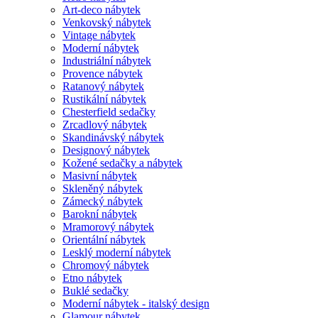
Art-deco nábytek
Venkovský nábytek
Vintage nábytek
Moderní nábytek
Industriální nábytek
Provence nábytek
Ratanový nábytek
Rustikální nábytek
Chesterfield sedačky
Zrcadlový nábytek
Skandinávský nábytek
Designový nábytek
Kožené sedačky a nábytek
Masivní nábytek
Skleněný nábytek
Zámecký nábytek
Barokní nábytek
Mramorový nábytek
Orientální nábytek
Lesklý moderní nábytek
Chromový nábytek
Etno nábytek
Buklé sedačky
Moderní nábytek - italský design
Glamour nábytek