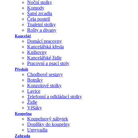
Noční stolky
Komody
Šatní zrcadla
Čela postelí
Toaletní stolky
Rošty a divany
Kancelář
Domácí pracovny
Kancelářská křesla
Knihovny
Kancelářské židle
Pracovní a psací stoly
Předsíň
Chodbové sestavy
Botníky
Konzolové stolky
Lavice
Telefonní a odkládací stolky
Židle
Věšáky
Koupelna
Koupelnový nábytek
Doplňky do koupelny
Umyvadla
Zahrada