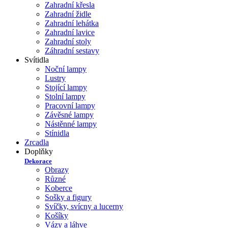
Zahradní křesla
Zahradní židle
Zahradní lehátka
Zahradní lavice
Zahradní stoly
Záhradní sestavy
Svítidla
Noční lampy
Lustry
Stojící lampy
Stolní lampy
Pracovní lampy
Závěsné lampy
Nástěnné lampy
Stínidla
Zrcadla
Doplňky
Dekorace
Obrazy
Různé
Koberce
Sošky a figury
Svíčky, svícny a lucerny
Košíky
Vázy a láhve