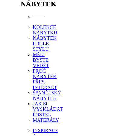
NÁBYTEK
KOLEKCE
NÁBYTKU
NÁBYTEK
PODLE
STYLU
MĚLI
BYSTE
VĚDĚT
PROČ
NÁBYTEK
PŘES
INTERNET
ŠPANĚLSKÝ
NÁBYTEK
JAK SI
VYSKLÁDAT
POSTEL
MATERÁLY
INSPIRACE
A