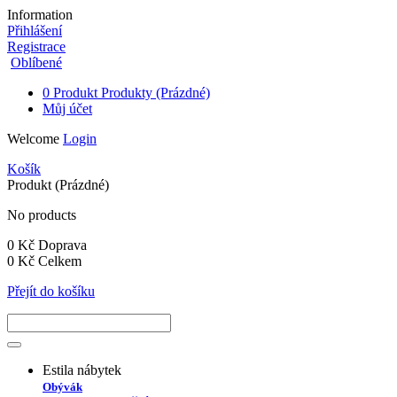
Information
Přihlášení
Registrace
Oblíbené
0
Produkt
Produkty
(Prázdné)
Můj účet
Welcome
Login
Košík
Produkt
(Prázdné)
No products
0 Kč
Doprava
0 Kč
Celkem
Přejít do košíku
Estila nábytek
Obývák