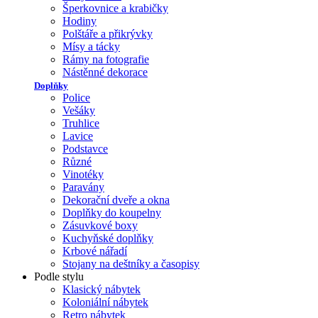
Šperkovnice a krabičky
Hodiny
Polštáře a přikrývky
Mísy a tácky
Rámy na fotografie
Nástěnné dekorace
Doplňky
Police
Vešáky
Truhlice
Lavice
Podstavce
Různé
Vinotéky
Paravány
Dekorační dveře a okna
Doplňky do koupelny
Zásuvkové boxy
Kuchyňské doplňky
Krbové nářadí
Stojany na deštníky a časopisy
Podle stylu
Klasický nábytek
Koloniální nábytek
Retro nábytek