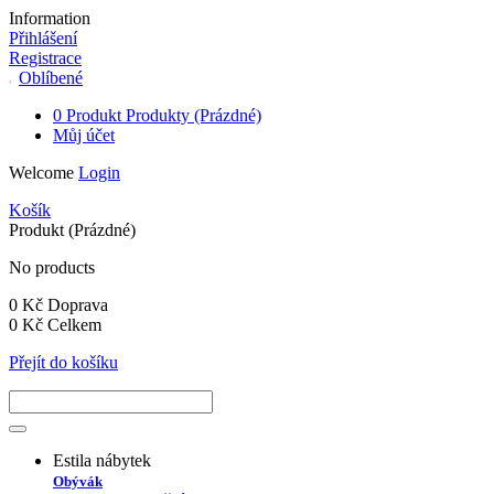
Information
Přihlášení
Registrace
Oblíbené
0
Produkt
Produkty
(Prázdné)
Můj účet
Welcome
Login
Košík
Produkt
(Prázdné)
No products
0 Kč
Doprava
0 Kč
Celkem
Přejít do košíku
Estila nábytek
Obývák