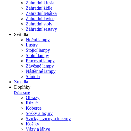
Zahradní křesla
Zahradní židle
Zahradní lehátka
Zahradní lavice
Zahradní stoly
Záhradní sestavy
Svítidla
Noční lampy
Lustry
Stojící lampy
Stolní lampy
Pracovní lampy
Závěsné lampy
Nástěnné lampy
Stínidla
Zrcadla
Doplňky
Dekorace
Obrazy
Různé
Koberce
Sošky a figury
Svíčky, svícny a lucerny
Košíky
Vázy a láhve