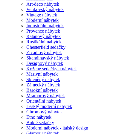
Art-deco nábytek
Venkovský nábytek
Vintage nábytek
Moderní nábytek
Industriální nábytek
Provence nábytek
Ratanový nábytek
Rustikální nábytek
Chesterfield sedačky
Zrcadlový nábytek
Skandinávský nábytek
Designový nábytek
Kožené sedačky a nábytek
Masivní nábytek
Skleněný nábytek
Zámecký nábytek
Barokní nábytek
Mramorový nábytek
Orientální nábytek
Lesklý moderní nábytek
Chromový nábytek
Etno nábytek
Buklé sedačky
Moderní nábytek - italský design
Glamour nábytek