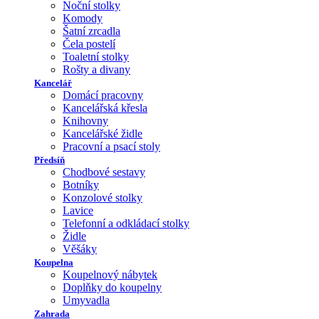
Noční stolky
Komody
Šatní zrcadla
Čela postelí
Toaletní stolky
Rošty a divany
Kancelář
Domácí pracovny
Kancelářská křesla
Knihovny
Kancelářské židle
Pracovní a psací stoly
Předsíň
Chodbové sestavy
Botníky
Konzolové stolky
Lavice
Telefonní a odkládací stolky
Židle
Věšáky
Koupelna
Koupelnový nábytek
Doplňky do koupelny
Umyvadla
Zahrada