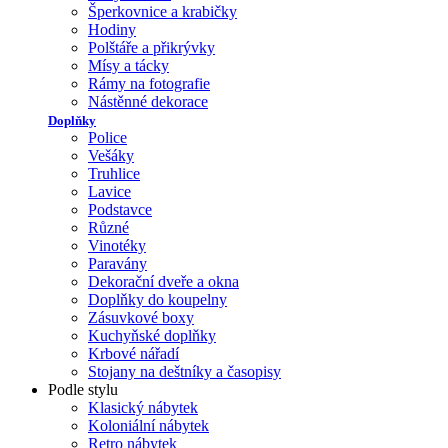
Šperkovnice a krabičky
Hodiny
Polštáře a přikrývky
Mísy a tácky
Rámy na fotografie
Nástěnné dekorace
Doplňky
Police
Vešáky
Truhlice
Lavice
Podstavce
Různé
Vinotéky
Paravány
Dekorační dveře a okna
Doplňky do koupelny
Zásuvkové boxy
Kuchyňské doplňky
Krbové nářadí
Stojany na deštníky a časopisy
Podle stylu
Klasický nábytek
Koloniální nábytek
Retro nábytek