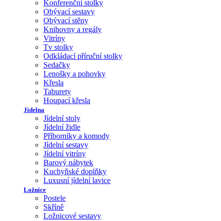
Konferenční stolky
Obývací sestavy
Obývací stěny
Knihovny a regály
Vitríny
Tv stolky
Odkládací příruční stolky
Sedačky
Lenošky a pohovky
Křesla
Taburety
Houpací křesla
Jídelna
Jídelní stoly
Jídelní židle
Příborníky a komody
Jídelní sestavy
Jídelní vitríny
Barový nábytek
Kuchyňské doplňky
Luxusní jídelní lavice
Ložnice
Postele
Skříně
Ložnicové sestavy