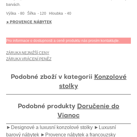
barvách.
Výška
- 80
Šířka
- 120
Hloubka
- 40
►PROVENCE NÁBYTEK
Pro informace o dostupnosti a ceně produktu nás prosím kontaktujte.
ZÁRUKA NEJNIŽŠÍ CENY
ZÁRUKA VRÁCENÍ PENĚZ
Podobné zboží v kategorii
Konzolové
stolky
Podobné produkty
Doručenie do
Vianoc
►Designové a luxusní konzolové stolky
►Luxusní
barový nábytek
►Provence nábytek a francouzsky