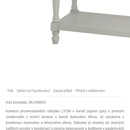
Tisk
Sdílet na Facebooku!
Zaslat příteli
Přidat k oblíbeným
Kód produktu:
MLV08653
Kolekce provensálského nábytku LYON v barvě pigeon grey s jemným
zestárnutím z vrchní deskou v barvě dubového dřeva. Je vyrobena v
kombinaci dubového a březového dřeva. Nábytek je vhodný do útulných
světlých prostor s kombinací s mnoha dekoracemi a textiliemi v pastelových