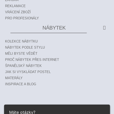
REKLAMACE
VRÁCENÍ ZBOŽÍ
PRO PROFESIONÁLY
NÁBYTEK
KOLEKCE NÁBYTKU
NÁBYTEK PODLE STYLU
MĚLI BYSTE VĚDĚT
PROČ NÁBYTEK PŘES INTERNET
ŠPANĚLSKÝ NÁBYTEK
JAK SI VYSKLÁDAT POSTEL
MATERÁLY
INSPIRACE A BLOG
Máte otázky?
© 2026 ESTILA ® |
www.estila-nabytek.cz
|
www.estila.sk