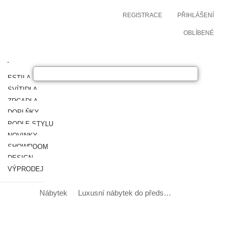
REGISTRACE
PŘIHLÁŠENÍ
OBLÍBENÉ
ESTILA NÁBYTEK
SVÍTIDLA
ZRCADLA
DOPLŇKY
PODLE STYLU
NOVINKY
SHOWROOM
DESIGN
VÝPRODEJ
Nábytek
Luxusní nábytek do předsíně
Designové a 