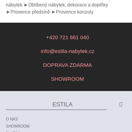
nábytek
►Oblíbený nábytek, dekorace a doplňky
►Provence předsíně
►Provence konzoly
+420 721 661 040
info@estila-nabytek.cz
DOPRAVA ZDARMA
SHOWROOM
ESTILA
O NÁS
SHOWROOM