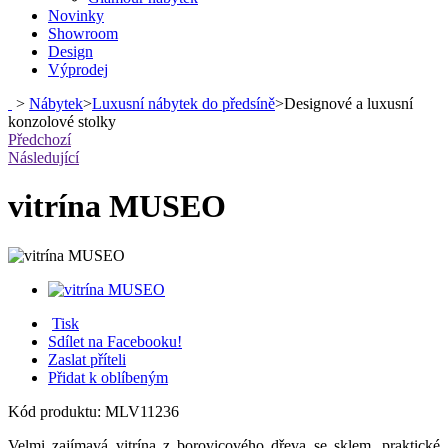
Novinky
Showroom
Design
Výprodej
>
Nábytek
>
Luxusní nábytek do předsíně
>
Designové a luxusní
konzolové stolky
Předchozí
Následující
vitrína MUSEO
Tisk
Sdílet na Facebooku!
Zaslat příteli
Přidat k oblíbeným
Kód produktu:
MLV11236
Velmi zajímavá vitrína z borovicového dřeva se sklem, praktické