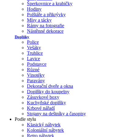
Šperkovnice a krabičky
Hodiny
Polštáře a přikrývky
Mísy a tácky
Rámy na fotografie
Nástěnné dekorace
Doplňky
Police
Vešáky
Truhlice
Lavice
Podstavce
Různé
Vinotéky
Paravány
Dekorační dveře a okna
Doplňky do koupelny
Zásuvkové boxy
Kuchyňské doplňky
Krbové nářadí
Stojany na deštníky a časopisy
Podle stylu
Klasický nábytek
Koloniální nábytek
Retro nábytek