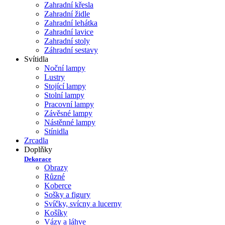
Zahradní křesla
Zahradní židle
Zahradní lehátka
Zahradní lavice
Zahradní stoly
Záhradní sestavy
Svítidla
Noční lampy
Lustry
Stojící lampy
Stolní lampy
Pracovní lampy
Závěsné lampy
Nástěnné lampy
Stínidla
Zrcadla
Doplňky
Dekorace
Obrazy
Různé
Koberce
Sošky a figury
Svíčky, svícny a lucerny
Košíky
Vázy a láhve