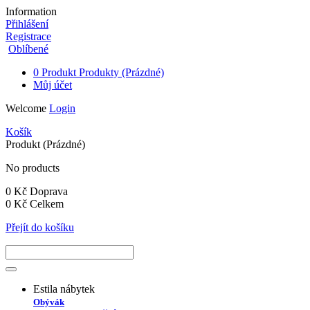
Information
Přihlášení
Registrace
Oblíbené
0
Produkt
Produkty
(Prázdné)
Můj účet
Welcome
Login
Košík
Produkt
(Prázdné)
No products
0 Kč
Doprava
0 Kč
Celkem
Přejít do košíku
Estila nábytek
Obývák