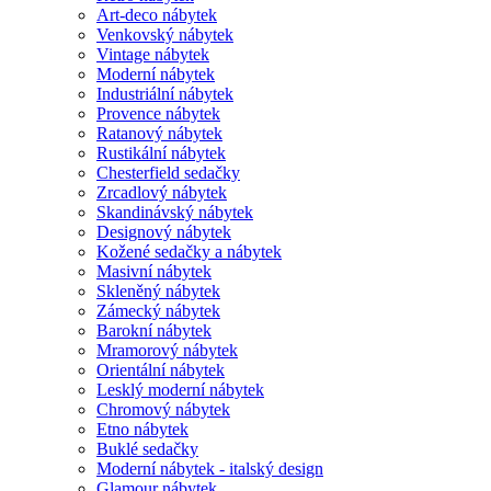
Art-deco nábytek
Venkovský nábytek
Vintage nábytek
Moderní nábytek
Industriální nábytek
Provence nábytek
Ratanový nábytek
Rustikální nábytek
Chesterfield sedačky
Zrcadlový nábytek
Skandinávský nábytek
Designový nábytek
Kožené sedačky a nábytek
Masivní nábytek
Skleněný nábytek
Zámecký nábytek
Barokní nábytek
Mramorový nábytek
Orientální nábytek
Lesklý moderní nábytek
Chromový nábytek
Etno nábytek
Buklé sedačky
Moderní nábytek - italský design
Glamour nábytek