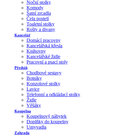
Noční stolky
Komody
Šatní zrcadla
Čela postelí
Toaletní stolky
Rošty a divany
Kancelář
Domácí pracovny
Kancelářská křesla
Knihovny
Kancelářské židle
Pracovní a psací stoly
Předsíň
Chodbové sestavy
Botníky
Konzolové stolky
Lavice
Telefonní a odkládací stolky
Židle
Věšáky
Koupelna
Koupelnový nábytek
Doplňky do koupelny
Umyvadla
Zahrada