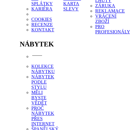
LHŮTY
SPLÁTKY
KARTA
ZÁRUKA
KARIÉRA
SLEVY
REKLAMACE
VRÁCENÍ
COOKIES
ZBOŽÍ
RECENZE
PRO
KONTAKT
PROFESIONÁL
NÁBYTEK
KOLEKCE
NÁBYTKU
NÁBYTEK
PODLE
STYLU
MĚLI
BYSTE
VĚDĚT
PROČ
NÁBYTEK
PŘES
INTERNET
ŠPANĚLSKÝ