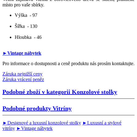
místo pro vaše sbírky.
Výška
- 97
Šířka
- 130
Hloubka
- 46
►Vintage nábytek
Pro informace o dostupnosti a ceně produktu nás prosím kontaktujte.
Záruka nejnižší ceny
Záruka vrácení peněz
Podobné zboží v kategorii
Konzolové stolky
Podobné produkty
Vitríny
►Designové a luxusní konzolové stolky
►Luxusní a stylové
vitríny
►Vintage nábytek