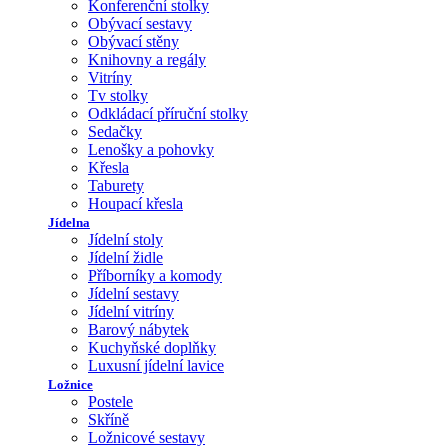
Konferenční stolky
Obývací sestavy
Obývací stěny
Knihovny a regály
Vitríny
Tv stolky
Odkládací příruční stolky
Sedačky
Lenošky a pohovky
Křesla
Taburety
Houpací křesla
Jídelna
Jídelní stoly
Jídelní židle
Příborníky a komody
Jídelní sestavy
Jídelní vitríny
Barový nábytek
Kuchyňské doplňky
Luxusní jídelní lavice
Ložnice
Postele
Skříně
Ložnicové sestavy