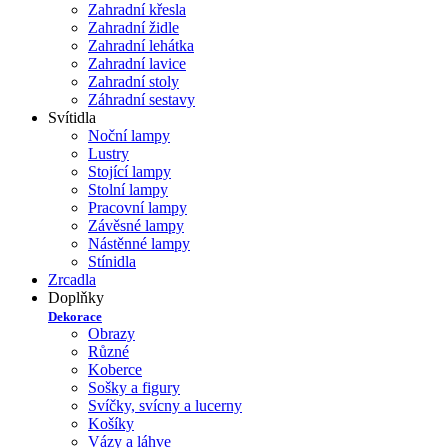
Zahradní křesla
Zahradní židle
Zahradní lehátka
Zahradní lavice
Zahradní stoly
Záhradní sestavy
Svítidla
Noční lampy
Lustry
Stojící lampy
Stolní lampy
Pracovní lampy
Závěsné lampy
Nástěnné lampy
Stínidla
Zrcadla
Doplňky
Dekorace
Obrazy
Různé
Koberce
Sošky a figury
Svíčky, svícny a lucerny
Košíky
Vázy a láhve