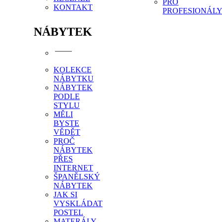
PRO
KONTAKT
PROFESIONÁL
NÁBYTEK
KOLEKCE
NÁBYTKU
NÁBYTEK
PODLE
STYLU
MĚLI
BYSTE
VĚDĚT
PROČ
NÁBYTEK
PŘES
INTERNET
ŠPANĚLSKÝ
NÁBYTEK
JAK SI
VYSKLÁDAT
POSTEL
MATERÁLY