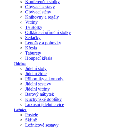
Konferenční stolky
Obývací sestavy
Obývací stěny
Knihovny a regály
Vitríny
Tv stolky
Odkládací příruční stolky
Sedačky
Lenošky a pohovky
Křesla
Taburety
Houpací křesla
Jídelna
Jídelní stoly
Jídelní židle
Příborníky a komody
Jídelní sestavy
Jídelní vitríny
Barový nábytek
Kuchyňské doplňky
Luxusní jídelní lavice
Ložnice
Postele
Skříně
Ložnicové sestavy