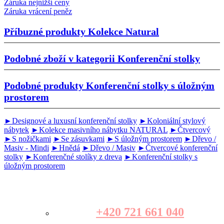
Záruka nejnižší ceny
Záruka vrácení peněz
Příbuzné produkty
Kolekce Natural
Podobné zboží v kategorii
Konferenční stolky
Podobné produkty
Konferenční stolky s úložným
prostorem
►Designové a luxusní konferenční stolky
►Koloniální stylový
nábytek
►Kolekce masivního nábytku NATURAL
►Čtvercový
►S nožičkami
►Se zásuvkami
►S úložným prostorem
►Dřevo /
Masiv - Mindi
►Hnědá
►Dřevo / Masiv
►Čtvercové konferenční
stolky
►Konferenčné stolíky z dreva
►Konferenční stolky s
úložným prostorem
+420 721 661 040