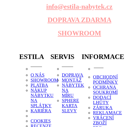
info@estila-nabytek.cz
DOPRAVA ZDARMA
SHOWROOM
ESTILA
SERVIS
INFORMACE
O NÁS
DOPRAVA
OBCHODNÍ
SHOWROOM
MONTÁŽ
PODMÍNKY
PLATBA
NÁBYTEK
OCHRANA
NÁKUP
NA
SOUKROMÍ
NÁBYTKU
MÍRU
DODACÍ
NA
SPHERE
LHŮTY
SPLÁTKY
KARTA
ZÁRUKA
KARIÉRA
SLEVY
REKLAMACE
VRÁCENÍ
COOKIES
ZBOŽÍ
RECENZE