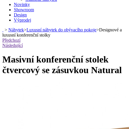
Novinky
Showroom
Design
Výprodej
>
Nábytek
>
Luxusní nábytek do obývacího pokoje
>
Designové a
luxusní konferenční stolky
Předchozí
Následující
Masivní konferenční stolek
čtvercový se zásuvkou Natural