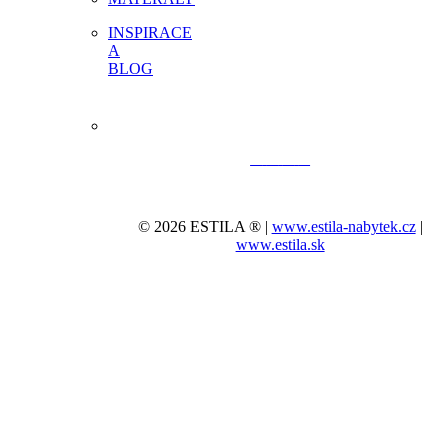
INSPIRACE
A
BLOG
© 2026 ESTILA ® |
www.estila-nabytek.cz
|
www.estila.sk