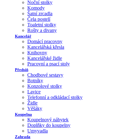
Noční stolky
Komody
Šatní zrcadla
Čela postelí
Toaletní stolky
Rošty a divany
Kancelář
Domácí pracovny
Kancelářská křesla
Knihovny
Kancelářské židle
Pracovní a psací stoly
Předsíň
Chodbové sestavy
Botníky
Konzolové stolky
Lavice
Telefonní a odkládací stolky
Židle
Věšáky
Koupelna
Koupelnový nábytek
Doplňky do koupelny
Umyvadla
Zahrada