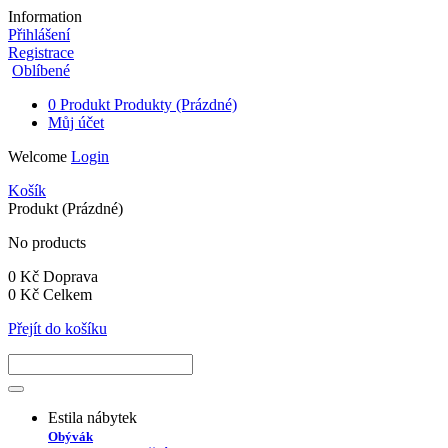
Information
Přihlášení
Registrace
Oblíbené
0
Produkt
Produkty
(Prázdné)
Můj účet
Welcome
Login
Košík
Produkt
(Prázdné)
No products
0 Kč
Doprava
0 Kč
Celkem
Přejít do košíku
Estila nábytek
Obývák