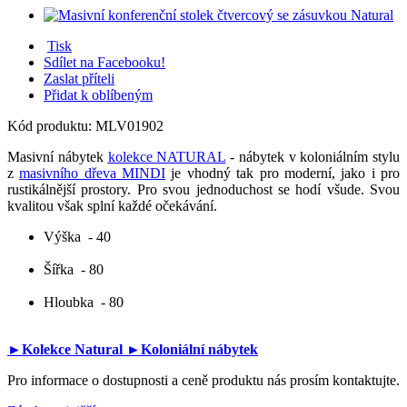
Tisk
Sdílet na Facebooku!
Zaslat příteli
Přidat k oblíbeným
Kód produktu:
MLV01902
Masivní nábytek
kolekce NATURAL
- nábytek v koloniálním stylu
z
masivního dřeva MINDI
je vhodný tak pro moderní, jako i pro
rustikálnější prostory. Pro svou jednoduchost se hodí všude. Svou
kvalitou však splní každé očekávání.
Výška
- 40
Šířka
- 80
Hloubka
- 80
►Kolekce Natural
►Koloniální nábytek
Pro informace o dostupnosti a ceně produktu nás prosím kontaktujte.