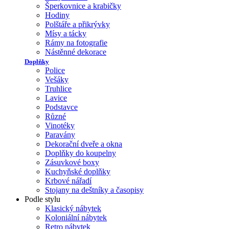
Šperkovnice a krabičky
Hodiny
Polštáře a přikrývky
Mísy a tácky
Rámy na fotografie
Nástěnné dekorace
Doplňky
Police
Vešáky
Truhlice
Lavice
Podstavce
Různé
Vinotéky
Paravány
Dekorační dveře a okna
Doplňky do koupelny
Zásuvkové boxy
Kuchyňské doplňky
Krbové nářadí
Stojany na deštníky a časopisy
Podle stylu
Klasický nábytek
Koloniální nábytek
Retro nábytek