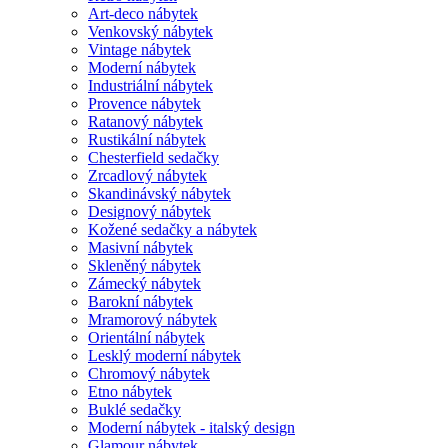
Art-deco nábytek
Venkovský nábytek
Vintage nábytek
Moderní nábytek
Industriální nábytek
Provence nábytek
Ratanový nábytek
Rustikální nábytek
Chesterfield sedačky
Zrcadlový nábytek
Skandinávský nábytek
Designový nábytek
Kožené sedačky a nábytek
Masivní nábytek
Skleněný nábytek
Zámecký nábytek
Barokní nábytek
Mramorový nábytek
Orientální nábytek
Lesklý moderní nábytek
Chromový nábytek
Etno nábytek
Buklé sedačky
Moderní nábytek - italský design
Glamour nábytek