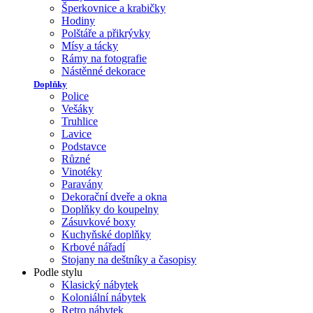
Šperkovnice a krabičky
Hodiny
Polštáře a přikrývky
Mísy a tácky
Rámy na fotografie
Nástěnné dekorace
Doplňky
Police
Vešáky
Truhlice
Lavice
Podstavce
Různé
Vinotéky
Paravány
Dekorační dveře a okna
Doplňky do koupelny
Zásuvkové boxy
Kuchyňské doplňky
Krbové nářadí
Stojany na deštníky a časopisy
Podle stylu
Klasický nábytek
Koloniální nábytek
Retro nábytek