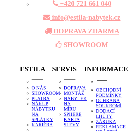
+420 721 661 040
info@estila-nabytek.cz
DOPRAVA ZDARMA
SHOWROOM
ESTILA
SERVIS
INFORMACE
O NÁS
DOPRAVA
OBCHODNÍ
SHOWROOM
MONTÁŽ
PODMÍNKY
PLATBA
NÁBYTEK
OCHRANA
NÁKUP
NA
SOUKROMÍ
NÁBYTKU
MÍRU
DODACÍ
NA
SPHERE
LHŮTY
SPLÁTKY
KARTA
ZÁRUKA
KARIÉRA
SLEVY
REKLAMACE