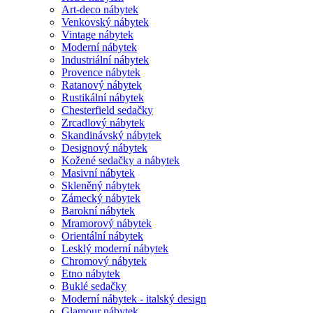
Art-deco nábytek
Venkovský nábytek
Vintage nábytek
Moderní nábytek
Industriální nábytek
Provence nábytek
Ratanový nábytek
Rustikální nábytek
Chesterfield sedačky
Zrcadlový nábytek
Skandinávský nábytek
Designový nábytek
Kožené sedačky a nábytek
Masivní nábytek
Skleněný nábytek
Zámecký nábytek
Barokní nábytek
Mramorový nábytek
Orientální nábytek
Lesklý moderní nábytek
Chromový nábytek
Etno nábytek
Buklé sedačky
Moderní nábytek - italský design
Glamour nábytek