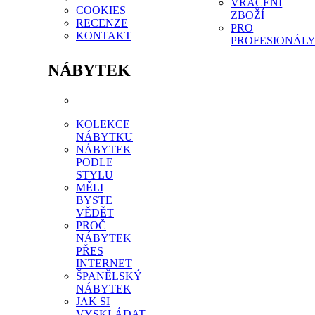
VRÁCENÍ
COOKIES
ZBOŽÍ
RECENZE
PRO
KONTAKT
PROFESIONÁL
NÁBYTEK
KOLEKCE
NÁBYTKU
NÁBYTEK
PODLE
STYLU
MĚLI
BYSTE
VĚDĚT
PROČ
NÁBYTEK
PŘES
INTERNET
ŠPANĚLSKÝ
NÁBYTEK
JAK SI
VYSKLÁDAT