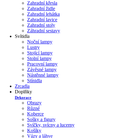
Zahradní křesla
Zahradní židle
Zahradní lehátka
Zahradní lavice
Zahradní stoly
Záhradní sestavy
Svítidla
Noční lampy
Lustry
Stojící lampy
Stolní lampy
Pracovní lampy
Závěsné lampy
Nástěnné lampy
Stínidla
Zrcadla
Doplňky
Dekorace
Obrazy
Různé
Koberce
Sošky a figury
Svíčky, svícny a lucerny
Košíky
Vázy a láhve