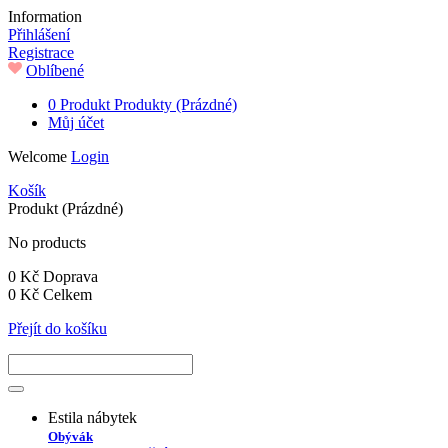
Information
Přihlášení
Registrace
Oblíbené
0
Produkt
Produkty
(Prázdné)
Můj účet
Welcome
Login
Košík
Produkt
(Prázdné)
No products
0 Kč
Doprava
0 Kč
Celkem
Přejít do košíku
Estila nábytek
Obývák