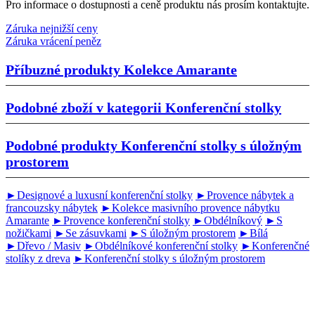
Pro informace o dostupnosti a ceně produktu nás prosím kontaktujte.
Záruka nejnižší ceny
Záruka vrácení peněz
Příbuzné produkty
Kolekce Amarante
Podobné zboží v kategorii
Konferenční stolky
Podobné produkty
Konferenční stolky s úložným
prostorem
►Designové a luxusní konferenční stolky
►Provence nábytek a
francouzsky nábytek
►Kolekce masivního provence nábytku
Amarante
►Provence konferenční stolky
►Obdélníkový
►S
nožičkami
►Se zásuvkami
►S úložným prostorem
►Bílá
►Dřevo / Masiv
►Obdélníkové konferenční stolky
►Konferenčné
stolíky z dreva
►Konferenční stolky s úložným prostorem