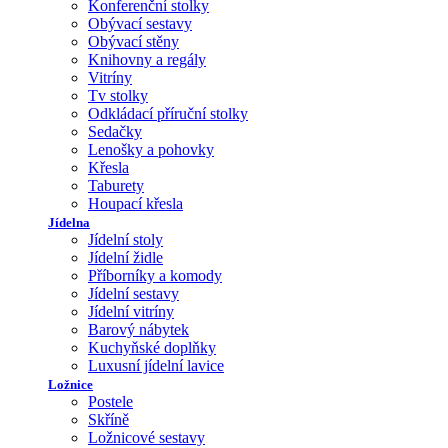
Konferenční stolky
Obývací sestavy
Obývací stěny
Knihovny a regály
Vitríny
Tv stolky
Odkládací příruční stolky
Sedačky
Lenošky a pohovky
Křesla
Taburety
Houpací křesla
Jídelna
Jídelní stoly
Jídelní židle
Příborníky a komody
Jídelní sestavy
Jídelní vitríny
Barový nábytek
Kuchyňské doplňky
Luxusní jídelní lavice
Ložnice
Postele
Skříně
Ložnicové sestavy