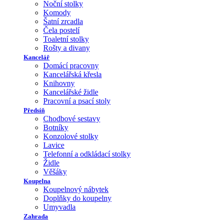
Noční stolky
Komody
Šatní zrcadla
Čela postelí
Toaletní stolky
Rošty a divany
Kancelář
Domácí pracovny
Kancelářská křesla
Knihovny
Kancelářské židle
Pracovní a psací stoly
Předsíň
Chodbové sestavy
Botníky
Konzolové stolky
Lavice
Telefonní a odkládací stolky
Židle
Věšáky
Koupelna
Koupelnový nábytek
Doplňky do koupelny
Umyvadla
Zahrada