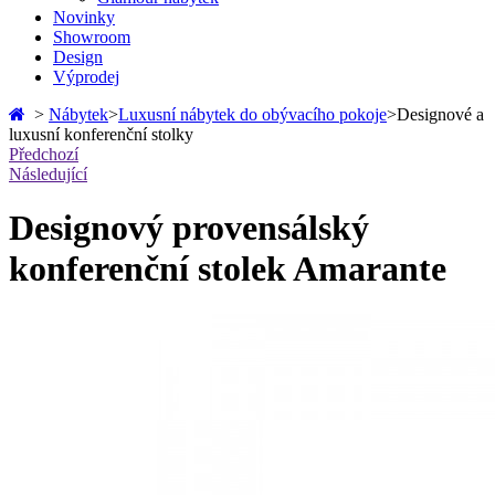
Novinky
Showroom
Design
Výprodej
>
Nábytek
>
Luxusní nábytek do obývacího pokoje
>
Designové a
luxusní konferenční stolky
Předchozí
Následující
Designový provensálský
konferenční stolek Amarante