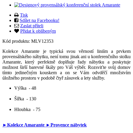
Tisk
Sdílet na Facebooku!
Zaslat příteli
Přidat k oblíbeným
Kód produktu:
MLV12353
Kolekce Amarante je typická svou věrností liniím a prvkem
provensálského nábytku, není tomu jinak ani u konferenčního stolku
Amarante, který perfektně doplňuje řady nábytku a poskytuje
možnost širší barevné škály pro Váš výběr. Rozsviťte svůj domov
tímto jedinečným kouskem a on se Vám odvděčí množstvím
úložného prostoru v podobě čtyř zásuvek a lety služby.
Výška
- 48
Šířka
- 130
Hloubka
- 75
►Kolekce Amarante
►Provence nábytek