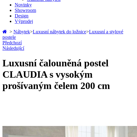
Novinky
Showroom
Design
Výprodej
>
Nábytek
>
Luxusní nábytek do ložnice
>
Luxusní a stylové
postele
Předchozí
Následující
Luxusní čalouněná postel
CLAUDIA s vysokým
prošívaným čelem 200 cm