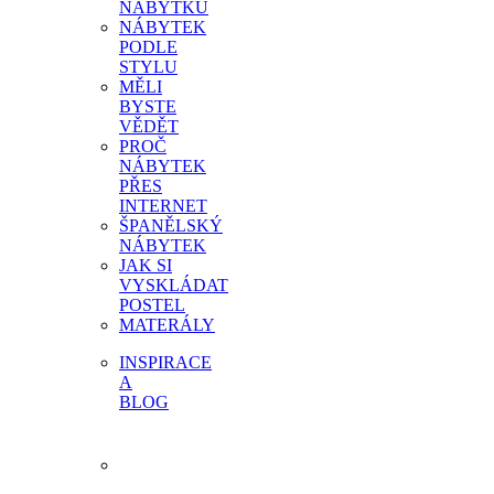
NÁBYTKU
NÁBYTEK
PODLE
STYLU
MĚLI
BYSTE
VĚDĚT
PROČ
NÁBYTEK
PŘES
INTERNET
ŠPANĚLSKÝ
NÁBYTEK
JAK SI
VYSKLÁDAT
POSTEL
MATERÁLY
INSPIRACE
A
BLOG