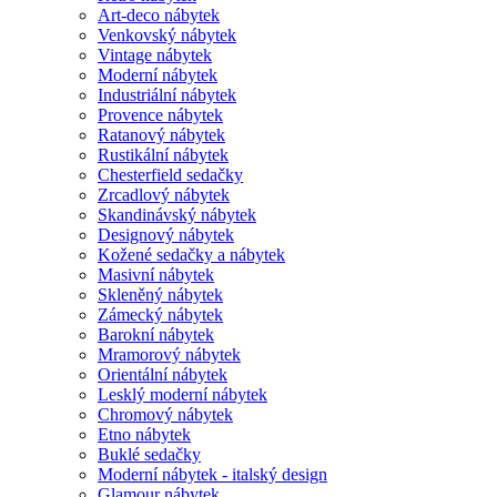
Art-deco nábytek
Venkovský nábytek
Vintage nábytek
Moderní nábytek
Industriální nábytek
Provence nábytek
Ratanový nábytek
Rustikální nábytek
Chesterfield sedačky
Zrcadlový nábytek
Skandinávský nábytek
Designový nábytek
Kožené sedačky a nábytek
Masivní nábytek
Skleněný nábytek
Zámecký nábytek
Barokní nábytek
Mramorový nábytek
Orientální nábytek
Lesklý moderní nábytek
Chromový nábytek
Etno nábytek
Buklé sedačky
Moderní nábytek - italský design
Glamour nábytek