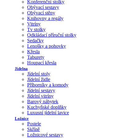
Konferenční stolky
Obývací sestavy
Obývací stěny
Knihovny a regály
Vitríny
Tv stolky
Odkládací příruční stolky
Sedačky
Lenošky a pohovky
Křesla
Taburety
Houpací křesla
Jídelna
Jídelní stoly
Jídelní židle
Příborníky a komody
Jídelní sestavy
Jídelní vitríny
Barový nábytek
Kuchyňské doplňky
Luxusní jídelní lavice
Ložnice
Postele
Skříně
Ložnicové sestavy