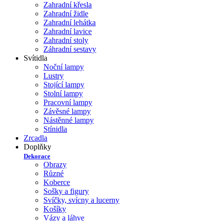
Zahradní křesla
Zahradní židle
Zahradní lehátka
Zahradní lavice
Zahradní stoly
Záhradní sestavy
Svítidla
Noční lampy
Lustry
Stojící lampy
Stolní lampy
Pracovní lampy
Závěsné lampy
Nástěnné lampy
Stínidla
Zrcadla
Doplňky
Dekorace
Obrazy
Různé
Koberce
Sošky a figury
Svíčky, svícny a lucerny
Košíky
Vázy a láhve