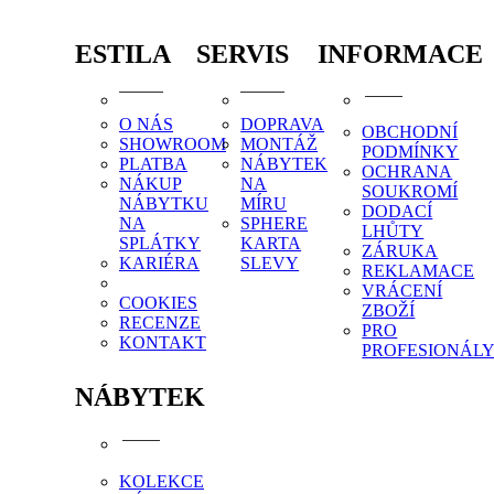
ESTILA
SERVIS
INFORMACE
O NÁS
DOPRAVA
OBCHODNÍ
SHOWROOM
MONTÁŽ
PODMÍNKY
PLATBA
NÁBYTEK
OCHRANA
NÁKUP
NA
SOUKROMÍ
NÁBYTKU
MÍRU
DODACÍ
NA
SPHERE
LHŮTY
SPLÁTKY
KARTA
ZÁRUKA
KARIÉRA
SLEVY
REKLAMACE
VRÁCENÍ
COOKIES
ZBOŽÍ
RECENZE
PRO
KONTAKT
PROFESIONÁL
NÁBYTEK
KOLEKCE