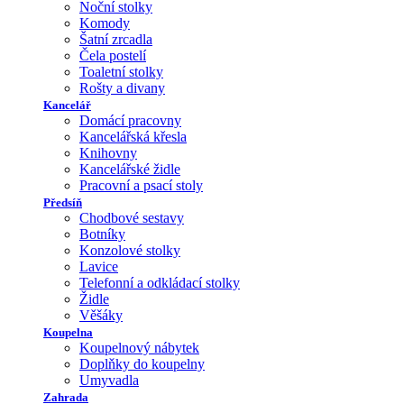
Noční stolky
Komody
Šatní zrcadla
Čela postelí
Toaletní stolky
Rošty a divany
Kancelář
Domácí pracovny
Kancelářská křesla
Knihovny
Kancelářské židle
Pracovní a psací stoly
Předsíň
Chodbové sestavy
Botníky
Konzolové stolky
Lavice
Telefonní a odkládací stolky
Židle
Věšáky
Koupelna
Koupelnový nábytek
Doplňky do koupelny
Umyvadla
Zahrada