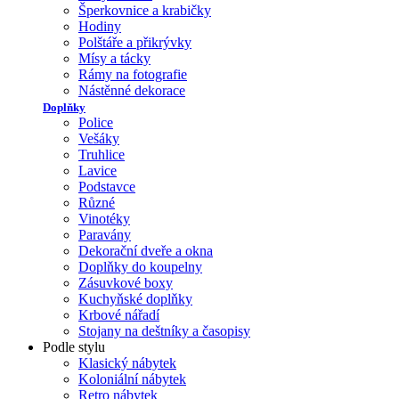
Šperkovnice a krabičky
Hodiny
Polštáře a přikrývky
Mísy a tácky
Rámy na fotografie
Nástěnné dekorace
Doplňky
Police
Vešáky
Truhlice
Lavice
Podstavce
Různé
Vinotéky
Paravány
Dekorační dveře a okna
Doplňky do koupelny
Zásuvkové boxy
Kuchyňské doplňky
Krbové nářadí
Stojany na deštníky a časopisy
Podle stylu
Klasický nábytek
Koloniální nábytek
Retro nábytek