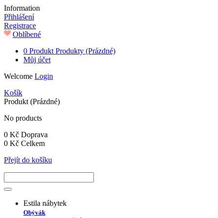
Information
Přihlášení
Registrace
Oblíbené
0
Produkt
Produkty
(Prázdné)
Můj účet
Welcome
Login
Košík
Produkt
(Prázdné)
No products
0 Kč
Doprava
0 Kč
Celkem
Přejít do košíku
Estila nábytek
Obývák