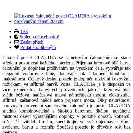
Tisk
Sdílet na Facebooku!
Zaslat příteli
Přidat k oblíbeným
Luxusní postel CLAUDIA se sametovým čalouněním se stane
středem pozornosti každého interiéru. Příjemná krémově bílá barva
čalounění je doplněna prošíváním na vysokém čele, vytvářeje tak
elegantní vodorovné linie, dodávajíc tak čalounění hloubku a
majestátnost. Celkový design postele je doplněn nízkými kovovými
nožičkami ve stříbrné barvě. Postel CLAUDIA je k dispozici ve
více rozměrech a barevných provedeních, jako je krémová bílá,
světle béžová, nadčasová tmavá námořnická modrá, elektrizující
stříbrná, kaštanová hnědá nebo příjemná moka. Díky neutrálnosti
barevných provedení sametového čalounění je postel CLAUDIA
snadno kombinovatelná s širokou barevnou škálou, neváhejte
místnost oživit výraznějšími doplňky v podobě obrazů, koberců,
sošek či svítidel. Prosím, specifikujte ve své objednávce Vámi
zvolenou barvu a rozměr. Součástí postele je dřevěný rošt bez
matrace.