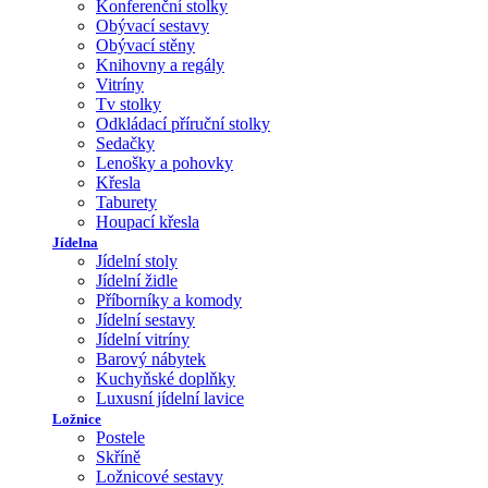
Konferenční stolky
Obývací sestavy
Obývací stěny
Knihovny a regály
Vitríny
Tv stolky
Odkládací příruční stolky
Sedačky
Lenošky a pohovky
Křesla
Taburety
Houpací křesla
Jídelna
Jídelní stoly
Jídelní židle
Příborníky a komody
Jídelní sestavy
Jídelní vitríny
Barový nábytek
Kuchyňské doplňky
Luxusní jídelní lavice
Ložnice
Postele
Skříně
Ložnicové sestavy