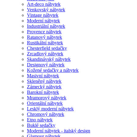
Art-deco nábytek
Venkovský nábytek
Vintage nábytek
Moderní nábytek
Industriální nábytek
Provence nábytek
Ratanový nábytek
Rustikální nábytek
Chesterfield sedačky
Zrcadlový nábytek
Skandinávský nábytek
Designový nábytek
Kožené sedačky a nábytek
Masivní nábytek
Skleněný nábytek
Zámecký nábytek
Barokní nábytek
Mramorový nábytek
Orientální nábytek
Lesklý moderní nábytek
Chromový nábytek
Etno nábytek
Buklé sedačky
Moderní nábytek - italský design
Glamour nábytek