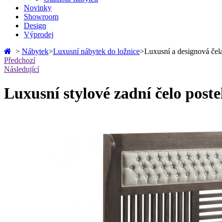
Novinky
Showroom
Design
Výprodej
>
Nábytek
>
Luxusní nábytek do ložnice
>
Luxusní a designová čela
Předchozí
Následující
Luxusní stylové zadní čelo pos