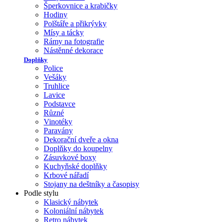
Šperkovnice a krabičky
Hodiny
Polštáře a přikrývky
Mísy a tácky
Rámy na fotografie
Nástěnné dekorace
Doplňky
Police
Vešáky
Truhlice
Lavice
Podstavce
Různé
Vinotéky
Paravány
Dekorační dveře a okna
Doplňky do koupelny
Zásuvkové boxy
Kuchyňské doplňky
Krbové nářadí
Stojany na deštníky a časopisy
Podle stylu
Klasický nábytek
Koloniální nábytek
Retro nábytek