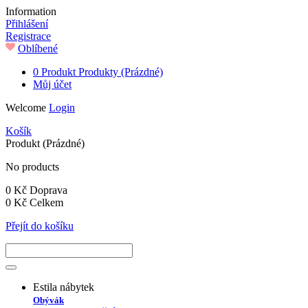
Information
Přihlášení
Registrace
Oblíbené
0
Produkt
Produkty
(Prázdné)
Můj účet
Welcome
Login
Košík
Produkt
(Prázdné)
No products
0 Kč
Doprava
0 Kč
Celkem
Přejít do košíku
Estila nábytek
Obývák