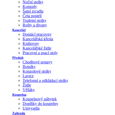
Noční stolky
Komody
Šatní zrcadla
Čela postelí
Toaletní stolky
Rošty a divany
Kancelář
Domácí pracovny
Kancelářská křesla
Knihovny
Kancelářské židle
Pracovní a psací stoly
Předsíň
Chodbové sestavy
Botníky
Konzolové stolky
Lavice
Telefonní a odkládací stolky
Židle
Věšáky
Koupelna
Koupelnový nábytek
Doplňky do koupelny
Umyvadla
Zahrada