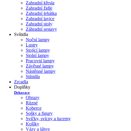
Zahradní křesla
Zahradní židle
Zahradní lehátka
Zahradní lavice
Zahradní stoly
Záhradní sestavy
Svítidla
Noční lampy
Lustry
Stojící lampy
Stolní lampy
Pracovní lampy
Závěsné lampy
Nástěnné lampy
Stínidla
Zrcadla
Doplňky
Dekorace
Obrazy
Různé
Koberce
Sošky a figury
Svíčky, svícny a lucerny
Košíky
Vázy a láhve