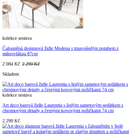
kolekce
sestava
Čalouněná designová židle Modena s tmavošedým potahem z
mikrovlákna 87cm
2 084 Kč
2 290 Kč
Skladem
kolekce
sestava
Art deco barová židle Laurentia s šedým sametovým sedátkem s
chromovými detaily a černými kovovými nožičkami 74 cm
2 290 Kč