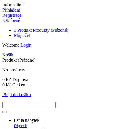
Information
Přihlášení
Registrace
Oblíbené
0
Produkt
Produkty
(Prázdné)
Můj účet
Welcome
Login
Košík
Produkt
(Prázdné)
No products
0 Kč
Doprava
0 Kč
Celkem
Přejít do košíku
Estila nábytek
Obývák