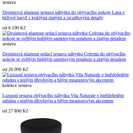
sestava
Designová glamour sestava nábytku do obývacího pokoje Lana v
béžové barvě s lesklými zlatými a zrcadlovými detaily
od
6 190 Kč
sestava
Designová glamour sedací sestava nábytku Celestia do obývacího
pokoje se světlým hnědým sametovým potahem a zlatým detailem
od
26 090 Kč
kolekce
sestava
Luxusní sestava obývacího nábytku Vita Naturale v hnědošedém
odstínu s teplým dřevěným a bílým mramorovým akcentem
od
27 890 Kč