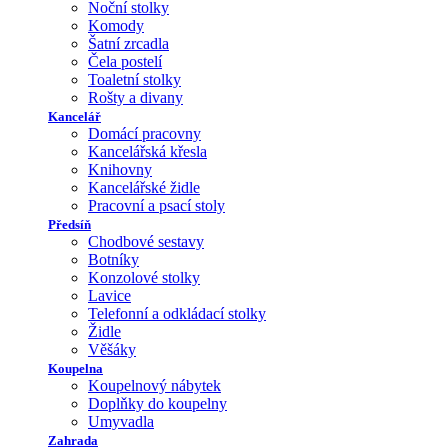
Noční stolky
Komody
Šatní zrcadla
Čela postelí
Toaletní stolky
Rošty a divany
Kancelář
Domácí pracovny
Kancelářská křesla
Knihovny
Kancelářské židle
Pracovní a psací stoly
Předsíň
Chodbové sestavy
Botníky
Konzolové stolky
Lavice
Telefonní a odkládací stolky
Židle
Věšáky
Koupelna
Koupelnový nábytek
Doplňky do koupelny
Umyvadla
Zahrada