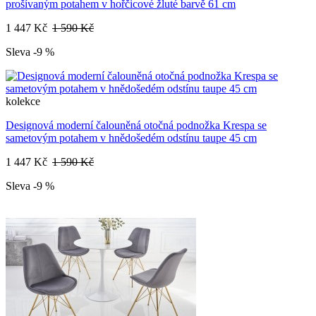
prošívaným potahem v hořčicové žluté barvě 61 cm
1 447 Kč
1 590 Kč
Sleva -9 %
kolekce
Designová moderní čalouněná otočná podnožka Krespa se
sametovým potahem v hnědošedém odstínu taupe 45 cm
1 447 Kč
1 590 Kč
Sleva -9 %