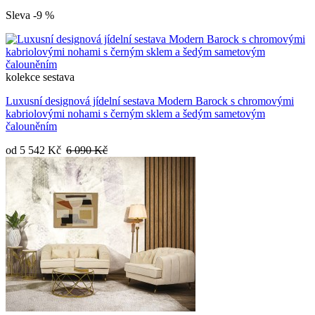
Sleva -9 %
kolekce
sestava
Luxusní designová jídelní sestava Modern Barock s chromovými
kabriolovými nohami s černým sklem a šedým sametovým
čalouněním
od
5 542 Kč
6 090 Kč