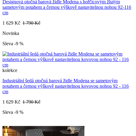
Designová otočná barová židle Modena s hořčicovým žlutým
sametovým potahem a černou výškově nastavitelnou nohou 92-116
cm
1 629 Kč
1 790 Kč
Novinka
Sleva -9 %
kolekce
Industriální šedá otočná barová židle Modena se sametovým
potahem a černou výškově nastavitelnou kovovou nohou 92 - 116
cm
1 629 Kč
1 790 Kč
Sleva -9 %