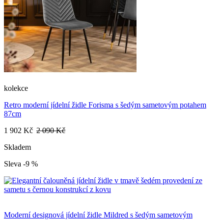
kolekce
Retro moderní jídelní židle Forisma s šedým sametovým potahem
87cm
1 902 Kč
2 090 Kč
Skladem
Sleva -9 %
Moderní designová jídelní židle Mildred s šedým sametovým