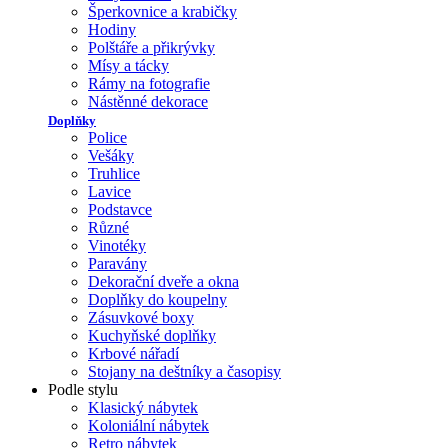
Šperkovnice a krabičky
Hodiny
Polštáře a přikrývky
Mísy a tácky
Rámy na fotografie
Nástěnné dekorace
Doplňky
Police
Vešáky
Truhlice
Lavice
Podstavce
Různé
Vinotéky
Paravány
Dekorační dveře a okna
Doplňky do koupelny
Zásuvkové boxy
Kuchyňské doplňky
Krbové nářadí
Stojany na deštníky a časopisy
Podle stylu
Klasický nábytek
Koloniální nábytek
Retro nábytek