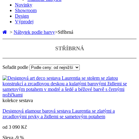
Novinky
Showroom
Design
Výprodej
>
Nábytek podle barvy
>
Stříbrná
STŘÍBRNÁ
Seřadit podle
kolekce
sestava
Designová glamour barová sestava Laurentia se zlatými a
zrcadlovými prvky a židlemi se sametovým potahem
od
3 090 Kč
Sleva -9 %