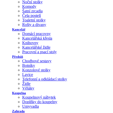
Noční stolky
Komody
Šatní zrcadla
Čela postelí
Toaletní stolky
Rošty a divany
Kancelář
Domácí pracovny
Kancelářská křesla
Knihovny
Kancelářské židle
Pracovní a psací stoly
Předsíň
Chodbové sestavy
Botníky
Konzolové stolky
Lavice
Telefonní a odkládací stolky
Židle
Věšáky
Koupelna
Koupelnový nábytek
Doplňky do koupelny
Umyvadla
Zahrada