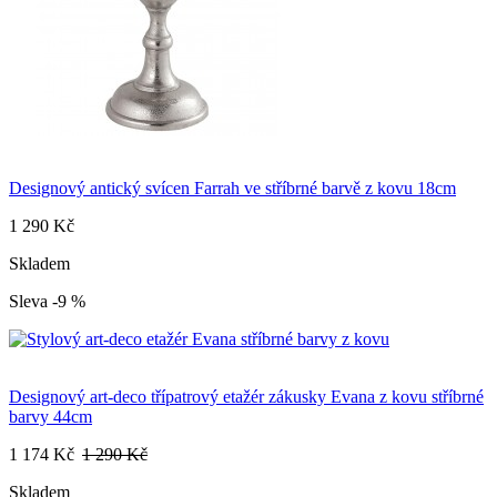
Designový antický svícen Farrah ve stříbrné barvě z kovu 18cm
1 290 Kč
Skladem
Sleva -9 %
Designový art-deco třípatrový etažér zákusky Evana z kovu stříbrné
barvy 44cm
1 174 Kč
1 290 Kč
Skladem