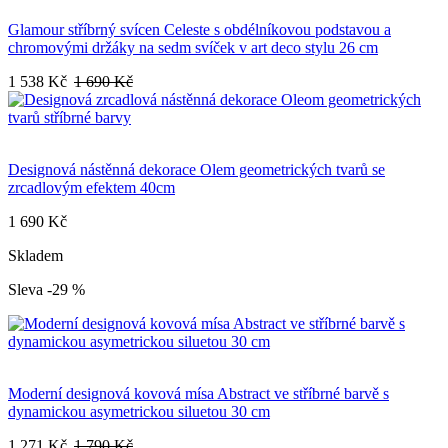
Glamour stříbrný svícen Celeste s obdélníkovou podstavou a
chromovými držáky na sedm svíček v art deco stylu 26 cm
1 538 Kč
1 690 Kč
Designová nástěnná dekorace Olem geometrických tvarů se
zrcadlovým efektem 40cm
1 690 Kč
Skladem
Sleva -29 %
Moderní designová kovová mísa Abstract ve stříbrné barvě s
dynamickou asymetrickou siluetou 30 cm
1 271 Kč
1 790 Kč