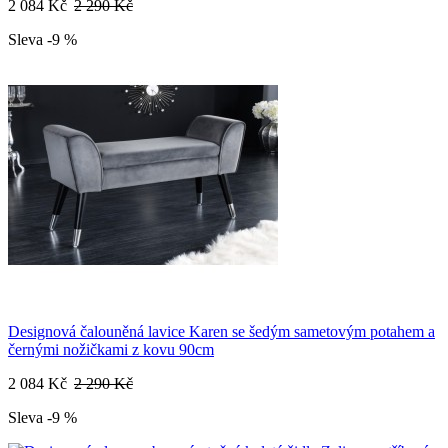
2 084 Kč
2 290 Kč
Sleva -9 %
Designová čalouněná lavice Karen se šedým sametovým potahem a
černými nožičkami z kovu 90cm
2 084 Kč
2 290 Kč
Sleva -9 %