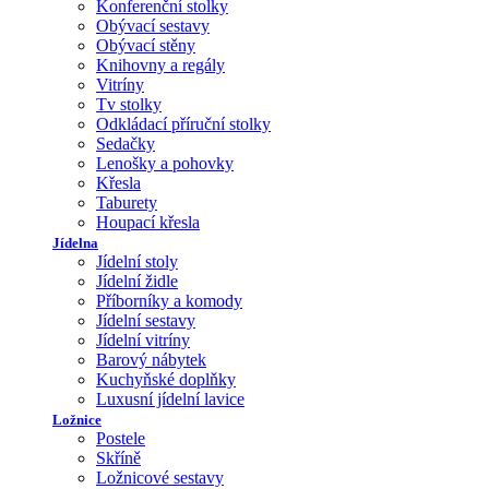
Konferenční stolky
Obývací sestavy
Obývací stěny
Knihovny a regály
Vitríny
Tv stolky
Odkládací příruční stolky
Sedačky
Lenošky a pohovky
Křesla
Taburety
Houpací křesla
Jídelna
Jídelní stoly
Jídelní židle
Příborníky a komody
Jídelní sestavy
Jídelní vitríny
Barový nábytek
Kuchyňské doplňky
Luxusní jídelní lavice
Ložnice
Postele
Skříně
Ložnicové sestavy