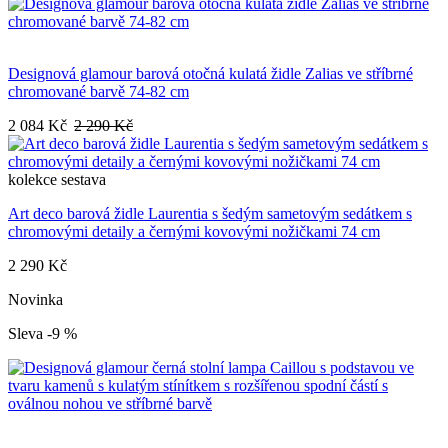
Designová glamour barová otočná kulatá židle Zalias ve stříbrné
chromované barvě 74-82 cm
2 084 Kč
2 290 Kč
kolekce
sestava
Art deco barová židle Laurentia s šedým sametovým sedátkem s
chromovými detaily a černými kovovými nožičkami 74 cm
2 290 Kč
Novinka
Sleva -9 %