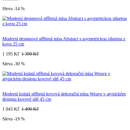
Sleva -14 %
Moderní designová stříbrná mísa Abstract s asymetrickou siluetou z
kovu 25 cm
1 195 Kč
1 390 Kč
Sleva -30 %
Moderní kulatá stříbrná kovová dekorační mísa Weave v atypickém
designu kovové sítě 45 cm
1 043 Kč
1 490 Kč
Sleva -19 %