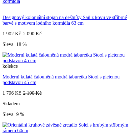
Designový koloniální stojan na deštníky Sail z kovu ve stříbrné
barvě s motivem lodního kormidla 63 cm
1 902 Kč
2 090 Kč
Sleva -18 %
kolekce
Moderní kulatá čalouněná modrá taburetka Stool s pletenou
podstavou 45 cm
1 796 Kč
2 190 Kč
Skladem
Sleva -9 %