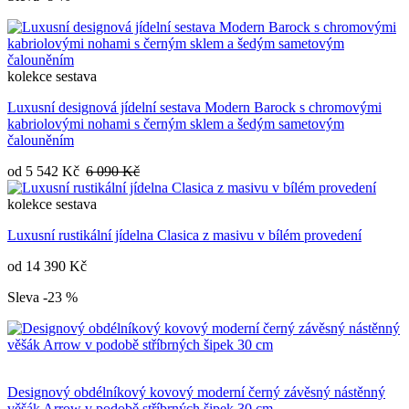
kolekce
sestava
Luxusní designová jídelní sestava Modern Barock s chromovými
kabriolovými nohami s černým sklem a šedým sametovým
čalouněním
od
5 542 Kč
6 090 Kč
kolekce
sestava
Luxusní rustikální jídelna Clasica z masivu v bílém provedení
od
14 390 Kč
Sleva -23 %
Designový obdélníkový kovový moderní černý závěsný nástěnný
věšák Arrow v podobě stříbrných šipek 30 cm