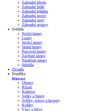
Zahradní křesla
Zahradní židle
Zahradní lehátka
Zahradní lavice
Zahradní stoly
Záhradní sestavy
Svítidla
Noční lampy
Lustry
Stojící lampy
Stolní lampy
Pracovní lampy
Závěsné lampy
Nástěnné lampy
Stínidla
Zrcadla
Doplňky
Dekorace
Obrazy
Různé
Koberce
Sošky a figury
Svíčky, svícny a lucerny
Košíky
Vázy a láhve