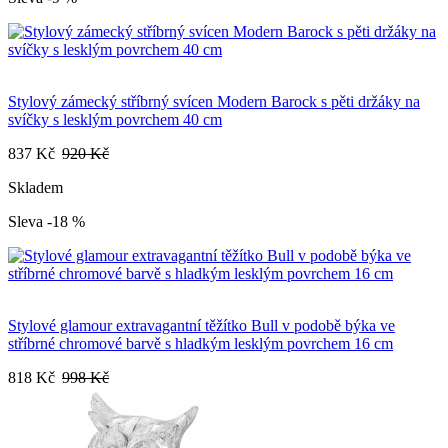
Stylový zámecký stříbrný svícen Modern Barock s pěti držáky na
svíčky s lesklým povrchem 40 cm
837 Kč
920 Kč
Skladem
Sleva -18 %
Stylové glamour extravagantní těžítko Bull v podobě býka ve
stříbrné chromové barvě s hladkým lesklým povrchem 16 cm
818 Kč
998 Kč