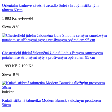
Orientální kruhové závěsné zrcadlo Solei s hrubým stříbrným
rámem 60cm
1 993 Kč
2 190 Kč
Sleva -9 %
Chesterfield jídelní čalouněná židle Silloth s černým sametovým
potahem se stříbrnými nýty s prošívaným opěradlem 95 cm
1 993 Kč
2 190 Kč
Sleva -9 %
kolekce
Kulatá stříbrná taburetka Modern Barock s úložným prostorem
50cm