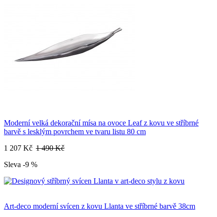
Moderní velká dekorační mísa na ovoce Leaf z kovu ve stříbrné
barvě s lesklým povrchem ve tvaru listu 80 cm
1 207 Kč
1 490 Kč
Sleva -9 %
Art-deco moderní svícen z kovu Llanta ve stříbrné barvě 38cm