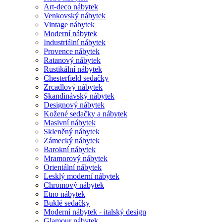
Art-deco nábytek
Venkovský nábytek
Vintage nábytek
Moderní nábytek
Industriální nábytek
Provence nábytek
Ratanový nábytek
Rustikální nábytek
Chesterfield sedačky
Zrcadlový nábytek
Skandinávský nábytek
Designový nábytek
Kožené sedačky a nábytek
Masivní nábytek
Skleněný nábytek
Zámecký nábytek
Barokní nábytek
Mramorový nábytek
Orientální nábytek
Lesklý moderní nábytek
Chromový nábytek
Etno nábytek
Buklé sedačky
Moderní nábytek - italský design
Glamour nábytek