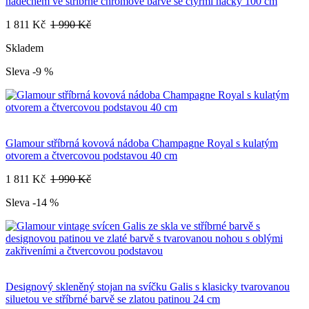
nádechem ve stříbrné chromové barvě se čtyřmi háčky 100 cm
1 811 Kč
1 990 Kč
Skladem
Sleva -9 %
Glamour stříbrná kovová nádoba Champagne Royal s kulatým
otvorem a čtvercovou podstavou 40 cm
1 811 Kč
1 990 Kč
Sleva -14 %
Designový skleněný stojan na svíčku Galis s klasicky tvarovanou
siluetou ve stříbrné barvě se zlatou patinou 24 cm