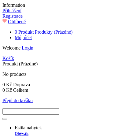
Information
Přihlášení
Registrace
Oblíbené
0
Produkt
Produkty
(Prázdné)
Můj účet
Welcome
Login
Košík
Produkt
(Prázdné)
No products
0 Kč
Doprava
0 Kč
Celkem
Přejít do košíku
Estila nábytek
Obývák