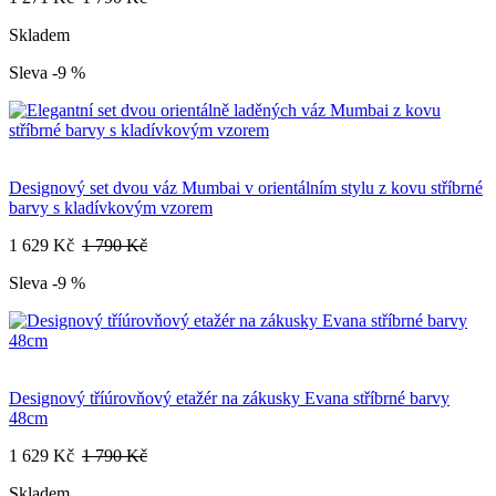
Skladem
Sleva -9 %
Designový set dvou váz Mumbai v orientálním stylu z kovu stříbrné
barvy s kladívkovým vzorem
1 629 Kč
1 790 Kč
Sleva -9 %
Designový tříúrovňový etažér na zákusky Evana stříbrné barvy
48cm
1 629 Kč
1 790 Kč
Skladem