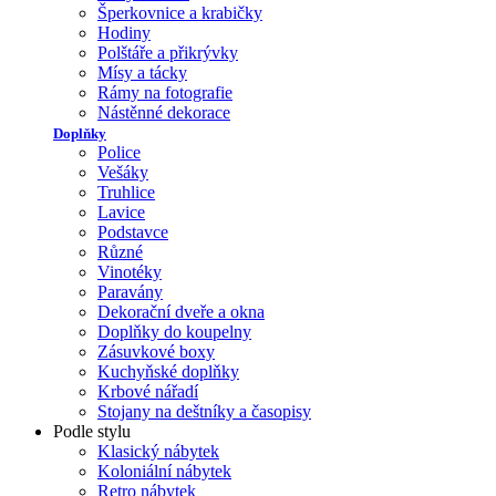
Šperkovnice a krabičky
Hodiny
Polštáře a přikrývky
Mísy a tácky
Rámy na fotografie
Nástěnné dekorace
Doplňky
Police
Vešáky
Truhlice
Lavice
Podstavce
Různé
Vinotéky
Paravány
Dekorační dveře a okna
Doplňky do koupelny
Zásuvkové boxy
Kuchyňské doplňky
Krbové nářadí
Stojany na deštníky a časopisy
Podle stylu
Klasický nábytek
Koloniální nábytek
Retro nábytek