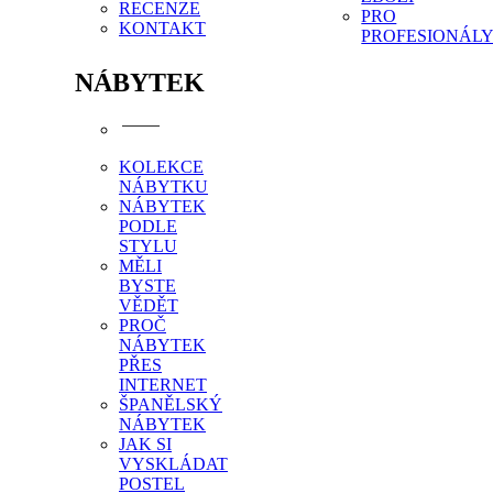
RECENZE
PRO
KONTAKT
PROFESIONÁL
NÁBYTEK
KOLEKCE
NÁBYTKU
NÁBYTEK
PODLE
STYLU
MĚLI
BYSTE
VĚDĚT
PROČ
NÁBYTEK
PŘES
INTERNET
ŠPANĚLSKÝ
NÁBYTEK
JAK SI
VYSKLÁDAT
POSTEL