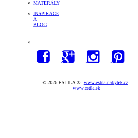
MATERÁLY
INSPIRACE
A
BLOG
© 2026 ESTILA ® |
www.estila-nabytek.cz
|
www.estila.sk