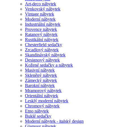
Art-deco nábytek
Venkovský nábytek
Vintage nábytek
Moderní nábytek
Industriální nábytek
Provence nábytek
Ratanový nábytek
Rustikální nábytek
Chesterfield sedačky
Zrcadlový nábytek
Skandinávský nábytek
Designový nábytek
Kožené sedačky a nábytek
Masivní nábytek
Skleněný nábytek
Zámecký nábytek
Barokní nábytek
Mramorový nábytek
Orientální nábytek
Lesklý moderní nábytek
Chromový nábytek
Etno nábytek
Buklé sedačky
Moderní nábytek - italský design
Glamour nábytek