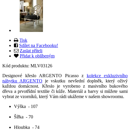
Tisk
Sdílet na Facebooku!
Zaslat příteli
Přidat k oblíbeným
Kód produktu:
MLV03126
Designové křeslo ARGENTO Picasso z
kolekce exkluzivního
nábytku ARGENTO
je vskutku nevšední doplněk, který oživý
každou domácnost. Křeslo je vyrobeno z masivního bukového
dřeva a prvotřídní textilie či kůže. Materiál a barvy si můžete sami
vybrat ze vzorníků, který Vám rádi ukážeme v našem showroomu.
Výška
- 107
Šířka
- 70
Hloubka
- 74