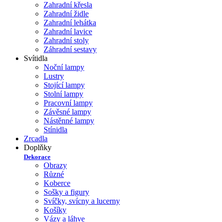
Zahradní křesla
Zahradní židle
Zahradní lehátka
Zahradní lavice
Zahradní stoly
Záhradní sestavy
Svítidla
Noční lampy
Lustry
Stojící lampy
Stolní lampy
Pracovní lampy
Závěsné lampy
Nástěnné lampy
Stínidla
Zrcadla
Doplňky
Dekorace
Obrazy
Různé
Koberce
Sošky a figury
Svíčky, svícny a lucerny
Košíky
Vázy a láhve