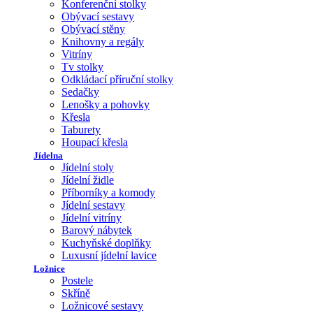
Konferenční stolky
Obývací sestavy
Obývací stěny
Knihovny a regály
Vitríny
Tv stolky
Odkládací příruční stolky
Sedačky
Lenošky a pohovky
Křesla
Taburety
Houpací křesla
Jídelna
Jídelní stoly
Jídelní židle
Příborníky a komody
Jídelní sestavy
Jídelní vitríny
Barový nábytek
Kuchyňské doplňky
Luxusní jídelní lavice
Ložnice
Postele
Skříně
Ložnicové sestavy