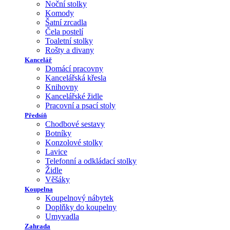
Noční stolky
Komody
Šatní zrcadla
Čela postelí
Toaletní stolky
Rošty a divany
Kancelář
Domácí pracovny
Kancelářská křesla
Knihovny
Kancelářské židle
Pracovní a psací stoly
Předsíň
Chodbové sestavy
Botníky
Konzolové stolky
Lavice
Telefonní a odkládací stolky
Židle
Věšáky
Koupelna
Koupelnový nábytek
Doplňky do koupelny
Umyvadla
Zahrada