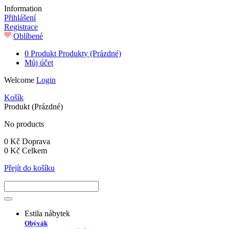
Information
Přihlášení
Registrace
Oblíbené
0
Produkt
Produkty
(Prázdné)
Můj účet
Welcome
Login
Košík
Produkt
(Prázdné)
No products
0 Kč
Doprava
0 Kč
Celkem
Přejít do košíku
Estila nábytek
Obývák