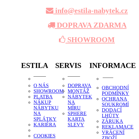
info@estila-nabytek.cz
DOPRAVA ZDARMA
SHOWROOM
ESTILA
SERVIS
INFORMACE
O NÁS
DOPRAVA
OBCHODNÍ
SHOWROOM
MONTÁŽ
PODMÍNKY
PLATBA
NÁBYTEK
OCHRANA
NÁKUP
NA
SOUKROMÍ
NÁBYTKU
MÍRU
DODACÍ
NA
SPHERE
LHŮTY
SPLÁTKY
KARTA
ZÁRUKA
KARIÉRA
SLEVY
REKLAMACE
VRÁCENÍ
COOKIES
ZBOŽÍ