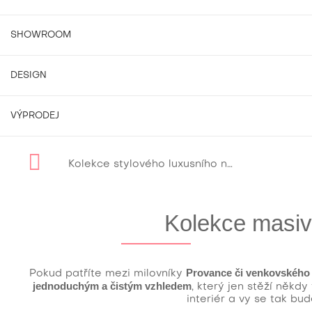
SHOWROOM
DESIGN
VÝPRODEJ
Kolekce stylového luxusního nábytku
Kolek
Kolekce masiv
Provance či venkovského 
Pokud patříte mezi milovníky
jednoduchým a čistým vzhledem
, který jen stěží někd
interiér a vy se tak bu