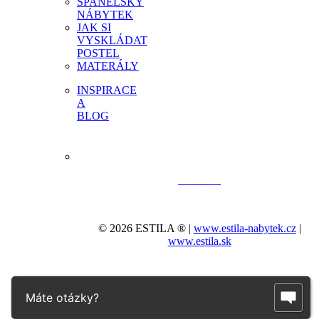
ŠPANĚLSKÝ
NÁBYTEK
JAK SI
VYSKLÁDAT
POSTEL
MATERÁLY
INSPIRACE
A
BLOG
© 2026 ESTILA ® |
www.estila-nabytek.cz
|
www.estila.sk
Máte otázky?