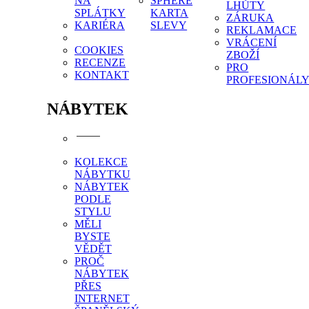
NA
SPHERE
LHŮTY
SPLÁTKY
KARTA
ZÁRUKA
KARIÉRA
SLEVY
REKLAMACE
VRÁCENÍ
COOKIES
ZBOŽÍ
RECENZE
PRO
KONTAKT
PROFESIONÁL
NÁBYTEK
KOLEKCE
NÁBYTKU
NÁBYTEK
PODLE
STYLU
MĚLI
BYSTE
VĚDĚT
PROČ
NÁBYTEK
PŘES
INTERNET