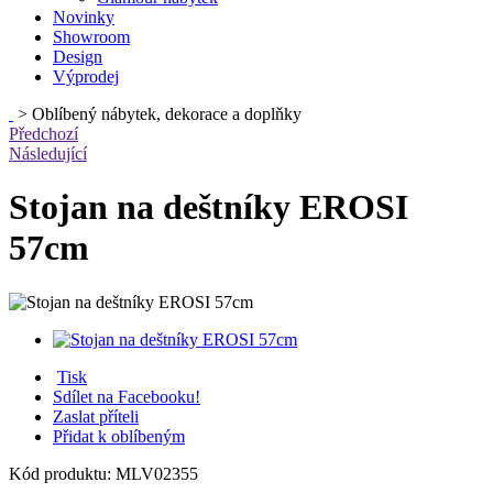
Novinky
Showroom
Design
Výprodej
>
Oblíbený nábytek, dekorace a doplňky
Předchozí
Následující
Stojan na deštníky EROSI
57cm
Tisk
Sdílet na Facebooku!
Zaslat příteli
Přidat k oblíbeným
Kód produktu:
MLV02355