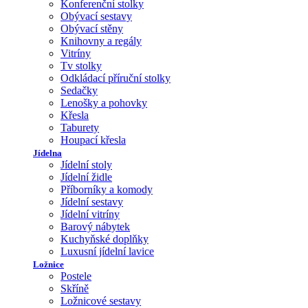
Konferenční stolky
Obývací sestavy
Obývací stěny
Knihovny a regály
Vitríny
Tv stolky
Odkládací příruční stolky
Sedačky
Lenošky a pohovky
Křesla
Taburety
Houpací křesla
Jídelna
Jídelní stoly
Jídelní židle
Příborníky a komody
Jídelní sestavy
Jídelní vitríny
Barový nábytek
Kuchyňské doplňky
Luxusní jídelní lavice
Ložnice
Postele
Skříně
Ložnicové sestavy