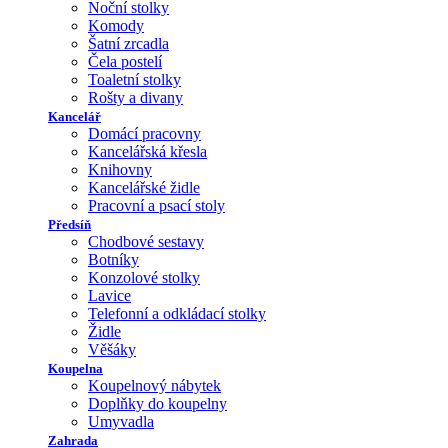
Noční stolky
Komody
Šatní zrcadla
Čela postelí
Toaletní stolky
Rošty a divany
Kancelář
Domácí pracovny
Kancelářská křesla
Knihovny
Kancelářské židle
Pracovní a psací stoly
Předsíň
Chodbové sestavy
Botníky
Konzolové stolky
Lavice
Telefonní a odkládací stolky
Židle
Věšáky
Koupelna
Koupelnový nábytek
Doplňky do koupelny
Umyvadla
Zahrada