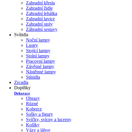
Zahradní křesla
Zahradní židle
Zahradní lehátka
Zahradní lavice
Zahradní stoly
Záhradní sestavy
Svítidla
Noční lampy
Lustry
Stojící lampy
Stolní lampy
Pracovní lampy
Závěsné lampy
Nástěnné lampy
Stínidla
Zrcadla
Doplňky
Dekorace
Obrazy
Různé
Koberce
Sošky a figury
Svíčky, svícny a lucerny
Košíky
Vázy a láhve