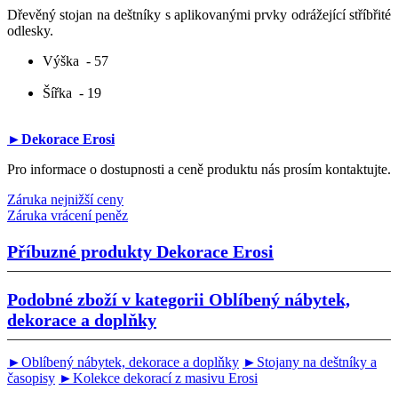
Dřevěný stojan na deštníky s aplikovanými prvky odrážející stříbřité
odlesky.
Výška
- 57
Šířka
- 19
►Dekorace Erosi
Pro informace o dostupnosti a ceně produktu nás prosím kontaktujte.
Záruka nejnižší ceny
Záruka vrácení peněz
Příbuzné produkty
Dekorace Erosi
Podobné zboží v kategorii
Oblíbený nábytek,
dekorace a doplňky
►Oblíbený nábytek, dekorace a doplňky
►Stojany na deštníky a
časopisy
►Kolekce dekorací z masivu Erosi