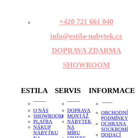
+420 721 661 040
info@estila-nabytek.cz
DOPRAVA ZDARMA
SHOWROOM
ESTILA
SERVIS
INFORMACE
O NÁS
DOPRAVA
OBCHODNÍ
SHOWROOM
MONTÁŽ
PODMÍNKY
PLATBA
NÁBYTEK
OCHRANA
NÁKUP
NA
SOUKROMÍ
NÁBYTKU
MÍRU
DODACÍ