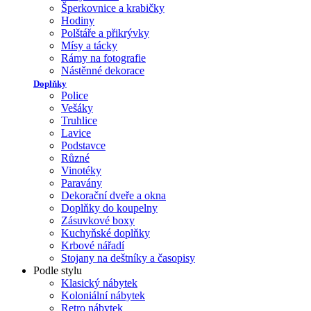
Šperkovnice a krabičky
Hodiny
Polštáře a přikrývky
Mísy a tácky
Rámy na fotografie
Nástěnné dekorace
Doplňky
Police
Vešáky
Truhlice
Lavice
Podstavce
Různé
Vinotéky
Paravány
Dekorační dveře a okna
Doplňky do koupelny
Zásuvkové boxy
Kuchyňské doplňky
Krbové nářadí
Stojany na deštníky a časopisy
Podle stylu
Klasický nábytek
Koloniální nábytek
Retro nábytek