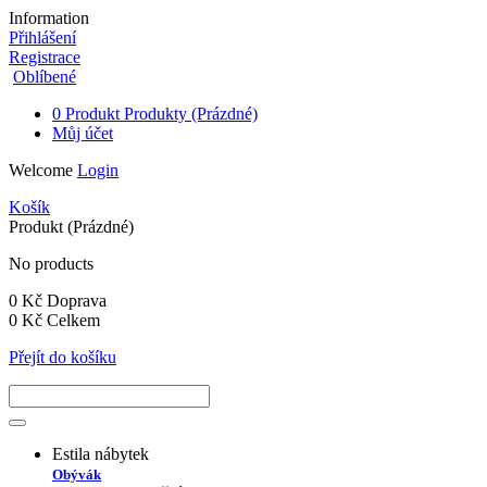
Information
Přihlášení
Registrace
Oblíbené
0
Produkt
Produkty
(Prázdné)
Můj účet
Welcome
Login
Košík
Produkt
(Prázdné)
No products
0 Kč
Doprava
0 Kč
Celkem
Přejít do košíku
Estila nábytek
Obývák