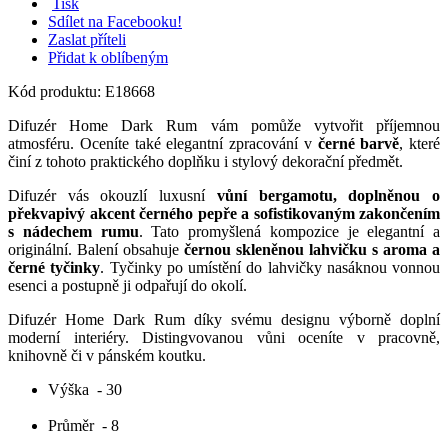
Tisk
Sdílet na Facebooku!
Zaslat příteli
Přidat k oblíbeným
Kód produktu:
E18668
Difuzér Home Dark Rum vám pomůže vytvořit příjemnou
atmosféru. Oceníte také elegantní zpracování v
černé barvě
, které
činí z tohoto praktického doplňku i stylový dekorační předmět.
Difuzér vás okouzlí luxusní
vůní bergamotu, doplněnou o
překvapivý akcent černého pepře a sofistikovaným zakončením
s nádechem rumu
. Tato promyšlená kompozice je elegantní a
originální. Balení obsahuje
černou skleněnou lahvičku s aroma a
černé tyčinky
. Tyčinky po umístění do lahvičky nasáknou vonnou
esenci a postupně ji odpařují do okolí.
Difuzér Home Dark Rum díky svému designu výborně doplní
moderní interiéry. Distingvovanou vůni oceníte v pracovně,
knihovně či v pánském koutku.
Výška
- 30
Průměr
- 8