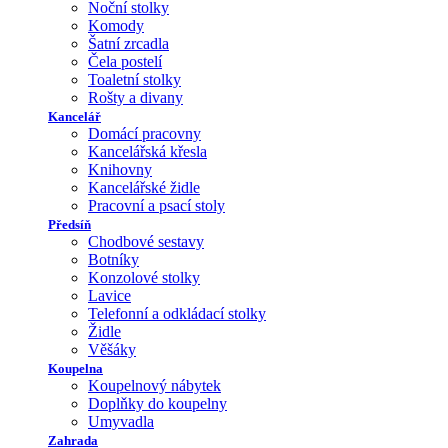
Noční stolky
Komody
Šatní zrcadla
Čela postelí
Toaletní stolky
Rošty a divany
Kancelář
Domácí pracovny
Kancelářská křesla
Knihovny
Kancelářské židle
Pracovní a psací stoly
Předsíň
Chodbové sestavy
Botníky
Konzolové stolky
Lavice
Telefonní a odkládací stolky
Židle
Věšáky
Koupelna
Koupelnový nábytek
Doplňky do koupelny
Umyvadla
Zahrada