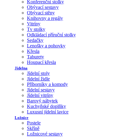
Konferenční stolky
Obývací sestavy
Obývací stěny
Knihovny a regály
Vitríny
Tv stolky
Odkládací příruční stolky
Sedačky
Lenošky a pohovky
Křesla
Taburety
Houpací křesla
Jídelna
Jídelní stoly
Jídelní židle
Příborníky a komody
Jídelní sestavy
Jídelní vitríny
Barový nábytek
Kuchyňské doplňky
Luxusní jídelní lavice
Ložnice
Postele
Skříně
Ložnicové sestavy