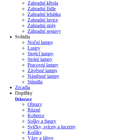
Zahradní křesla
Zahradní židle
Zahradní lehátka
Zahradní lavice
Zahradní stoly
Záhradní sestavy
Svítidla
Noční lampy
Lustry
Stojící lampy
Stolní lampy
Pracovní lampy
Závěsné lampy
Nástěnné lampy
Stínidla
Zrcadla
Doplňky
Dekorace
Obrazy
Různé
Koberce
Sošky a figury
Svíčky, svícny a lucerny
Košíky
Vázy a láhve