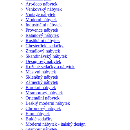
Art-deco nábytek
Venkovský nábytek
Vintage nábytek
Moderní nábytek
Industriální nábytek
Provence nábytek
Ratanový nábytek
Rustikální nábytek
Chesterfield sedačky
Zrcadlový nábytek
Skandinávský nábytek
Designový nábytek
Kožené sedačky a nábytek
Masivní nábytek
Skleněný nábytek
Zámecký nábytek
Barokní nábytek
Mramorový nábytek
Orientální nábytek
Lesklý moderní nábytek
Chromový nábytek
Etno nábytek
Buklé sedačky
Moderní nábytek - italský design
Glamour nábytek