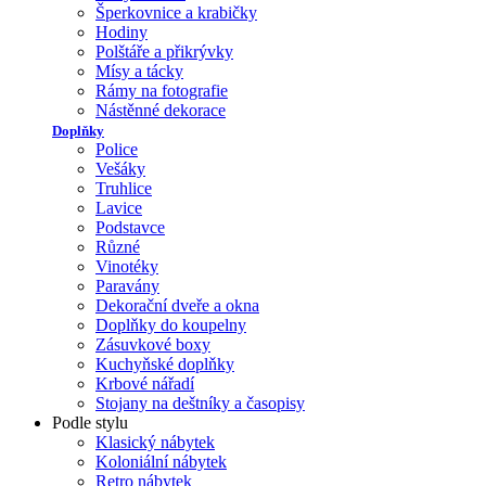
Šperkovnice a krabičky
Hodiny
Polštáře a přikrývky
Mísy a tácky
Rámy na fotografie
Nástěnné dekorace
Doplňky
Police
Vešáky
Truhlice
Lavice
Podstavce
Různé
Vinotéky
Paravány
Dekorační dveře a okna
Doplňky do koupelny
Zásuvkové boxy
Kuchyňské doplňky
Krbové nářadí
Stojany na deštníky a časopisy
Podle stylu
Klasický nábytek
Koloniální nábytek
Retro nábytek