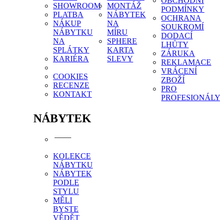
OBCHODNÍ
SHOWROOM
MONTÁŽ
PODMÍNKY
PLATBA
NÁBYTEK
OCHRANA
NÁKUP
NA
SOUKROMÍ
NÁBYTKU
MÍRU
DODACÍ
NA
SPHERE
LHŮTY
SPLÁTKY
KARTA
ZÁRUKA
KARIÉRA
SLEVY
REKLAMACE
VRÁCENÍ
COOKIES
ZBOŽÍ
RECENZE
PRO
KONTAKT
PROFESIONÁL
NÁBYTEK
KOLEKCE
NÁBYTKU
NÁBYTEK
PODLE
STYLU
MĚLI
BYSTE
VĚDĚT