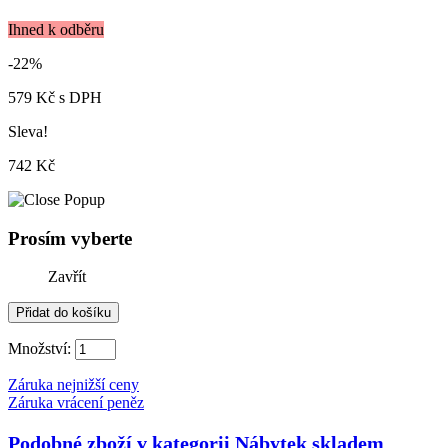
Ihned k odběru
-22%
579 Kč
s DPH
Sleva!
742 Kč
Prosím vyberte
Zavřít
Množství:
Záruka nejnižší ceny
Záruka vrácení peněz
Podobné zboží v kategorii
Nábytek skladem