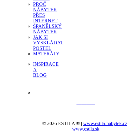
PROČ
NÁBYTEK
PŘES
INTERNET
ŠPANĚLSKÝ
NÁBYTEK
JAK SI
VYSKLÁDAT
POSTEL
MATERÁLY
INSPIRACE
A
BLOG
© 2026 ESTILA ® |
www.estila-nabytek.cz
|
www.estila.sk