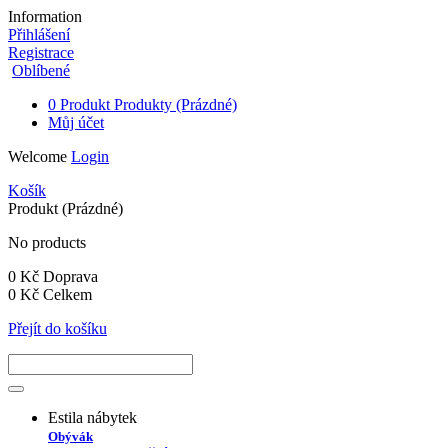
Information
Přihlášení
Registrace
Oblíbené
0
Produkt
Produkty
(Prázdné)
Můj účet
Welcome
Login
Košík
Produkt
(Prázdné)
No products
0 Kč
Doprava
0 Kč
Celkem
Přejít do košíku
Estila nábytek
Obývák